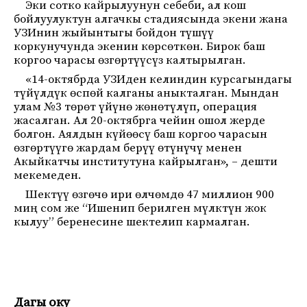
Эки сотко кайрылуунун себеби, ал кош
бойлуулуктун алгачкы стадиясында экени жана
УЗИнин жыйынтыгы бойдон түшүү
коркунучунда экенин көрсөткөн. Бирок баш
коргоо чарасы өзгөртүүсүз калтырылган.
«14-октябрда УЗИден келиндин курсагындагы
түйүлдүк өспөй калганы аныкталган. Мындан
улам №3 төрөт үйүнө жөнөтүлүп, операция
жасалган. Ал 20-октябрга чейин ошол жерде
болгон. Аялдын күйөөсү баш коргоо чарасын
өзгөртүүгө жардам берүү өтүнүчү менен
Акыйкатчы институтуна кайрылган», – дешти
мекемеден.
Шектүү өзгөчө ири өлчөмдө 47 миллион 900
миң сом же “Ишенип берилген мүлктүн жок
кылуу” беренесине шектелип кармалган.
Дагы оку