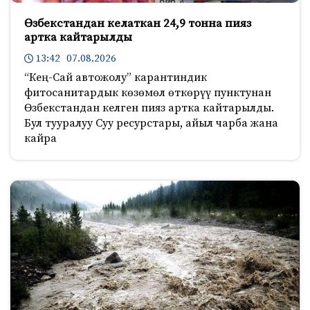
Өзбекстандан келаткан 24,9 тонна пияз
артка кайтарылды
13:42 07.08.2026
“Кең-Сай автожолу” карантиндик
фитосанитардык көзөмөл өткөрүү пунктунан
Өзбекстандан келген пияз артка кайтарылды.
Бул тууралуу Суу ресурстары, айыл чарба жана
кайра