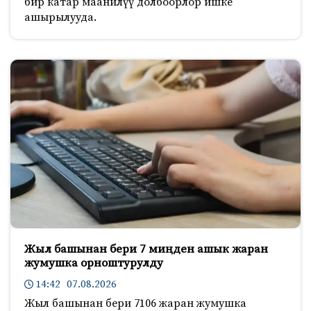
бир катар маанилүү долбоорлор ишке
ашырылууда.
Жыл башынан бери 7 миңден ашык жаран
жумушка орноштурулду
14:42 07.08.2026
Жыл башынан бери 7106 жаран жумушка