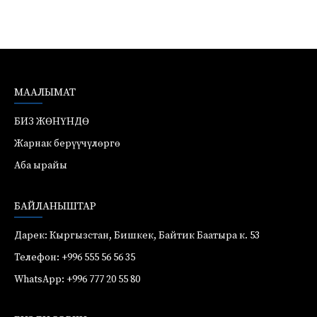
МААЛЫМАТ
БИЗ ЖӨНҮНДӨ
Жарнак берүүчүлөргө
Аба ырайы
БАЙЛАНЫШТАР
Дарек: Кыргызстан, Бишкек, Байтик Баатыра к. 53
Телефон: +996 555 56 56 35
WhatsApp: +996 777 20 55 80