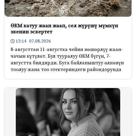
ӨКМ катуу жаан жаап, сел жүрүшү мүмкүн
экенин эскертет
12:14 07.08.2026
8-августтан 11-августка чейин нөшөрлүү жаан-
чачын күтүлөт. Бул тууралуу ӨКМ бүгүн, 7-
августта билдирди. Буга байланыштуу өлкөнүн
тоолуу жана тоо этектериндеги райондорунда