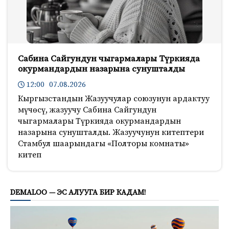
Сабина Сайгундун чыгармалары Түркияда
окурмандардын назарына сунушталды
12:00 07.08.2026
Кыргызстандын Жазуучулар союзунун ардактуу
мүчөсү, жазуучу Сабина Сайгундун
чыгармалары Түркияда окурмандардын
назарына сунушталды. Жазуучунун китептери
Стамбул шаарындагы «Полторы комнаты»
китеп
998
DEMALOO — ЭС АЛУУГА БИР КАДАМ!