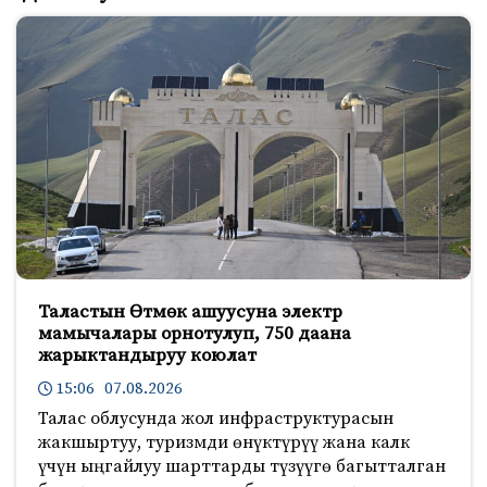
Таластын Өтмөк ашуусуна электр
мамычалары орнотулуп, 750 даана
жарыктандыруу коюлат
15:06 07.08.2026
Талас облусунда жол инфраструктурасын
жакшыртуу, туризмди өнүктүрүү жана калк
үчүн ыңгайлуу шарттарды түзүүгө багытталган