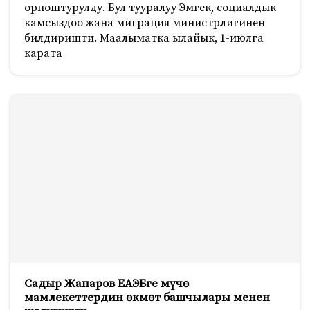
орноштурулду. Бул тууралуу Эмгек, социалдык
камсыздоо жана миграция министрлигинен
билдиришти. Маалыматка ылайык, 1-июлга
карата
Садыр Жапаров ЕАЭБге мүчө
мамлекеттердин өкмөт башчылары менен