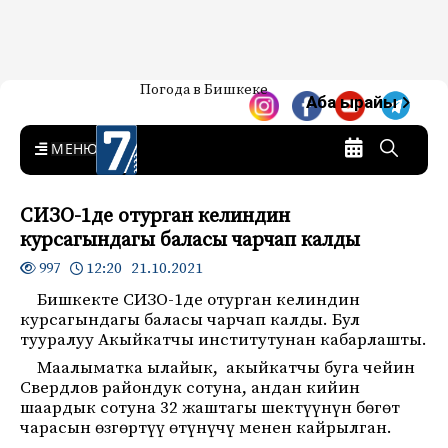
Жаңылыктар — Кыргызстан
Погода в Бишкеке
7-канал. Жаңылыктар —
Аба ырайы
Кыргызстан
MENU
СИЗО-1де отурган келиндин
курсагындагы баласы чарчап калды
12:20 21.10.2021
997
Бишкекте СИЗО-1де отурган келиндин
курсагындагы баласы чарчап калды. Бул
тууралуу Акыйкатчы институтунан кабарлашты.
Маалыматка ылайык, акыйкатчы буга чейин
Свердлов райондук сотуна, андан кийин
шаардык сотуна 32 жаштагы шектүүнүн бөгөт
чарасын өзгөртүү өтүнүчү менен кайрылган.