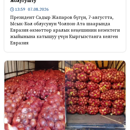
жолугушту
13:59 07.08.2026
Президент Садыр Жапаров бүгүн, 7-августта,
Ысык-Көл облусунун Чолпон-Ата шаарында
Евразия өкмөттөр аралык кеңешинин кезектеги
жыйынына катышуу үчүн Кыргызстанга келген
Евразия