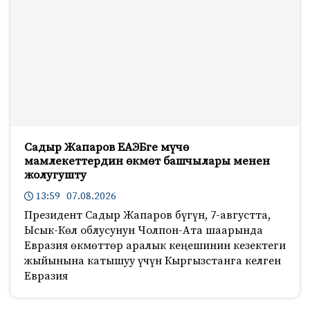
Садыр Жапаров ЕАЭБге мүчө
мамлекеттердин өкмөт башчылары менен
жолугушту
13:59 07.08.2026
Президент Садыр Жапаров бүгүн, 7-августта,
Ысык-Көл облусунун Чолпон-Ата шаарында
Евразия өкмөттөр аралык кеңешинин кезектеги
жыйынына катышуу үчүн Кыргызстанга келген
Евразия
2137