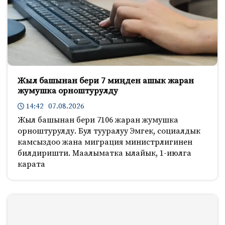
Жыл башынан бери 7 миңден ашык жаран
жумушка орноштурулду
14:42 07.08.2026
Жыл башынан бери 7106 жаран жумушка
орноштурулду. Бул тууралуу Эмгек, социалдык
камсыздоо жана миграция министрлигинен
билдиришти. Маалыматка ылайык, 1-июлга
карата