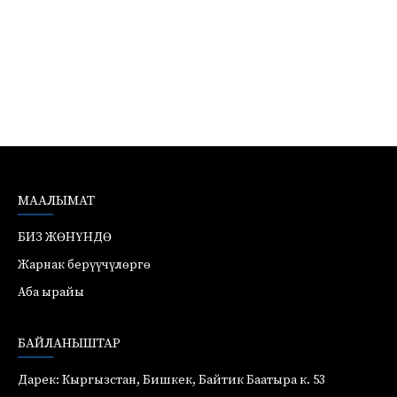
МААЛЫМАТ
БИЗ ЖӨНҮНДӨ
Жарнак берүүчүлөргө
Аба ырайы
БАЙЛАНЫШТАР
Дарек: Кыргызстан, Бишкек, Байтик Баатыра к. 53