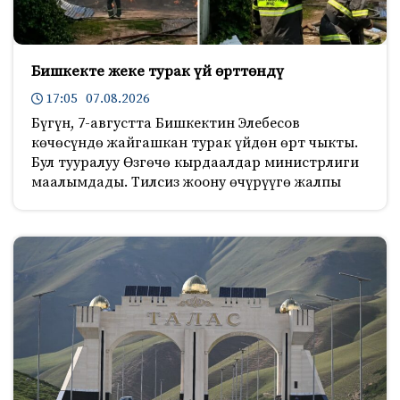
Бишкекте жеке турак үй өрттөндү
17:05 07.08.2026
Бүгүн, 7-августта Бишкектин Элебесов
көчөсүндө жайгашкан турак үйдөн өрт чыкты.
Бул тууралуу Өзгөчө кырдаалдар министрлиги
маалымдады. Тилсиз жоону өчүрүүгө жалпы