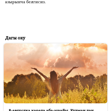
азырынча белгисиз.
Дагы оку
8-августка карата аба-ырайы. Кутман таң,