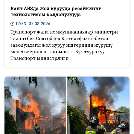
Кант АБЗда жол курууда ресайклинг
технологиясы колдонулууда
17:53 07.08.2026
Транспорт жана коммуникациялар министри
Талантбек Солтобаев Кант асфальт-бетон
заводундагы жол куруу иштеринин жүрүшү
менен жеринен таанышты. Бул тууралуу
Транспорт министрлиги