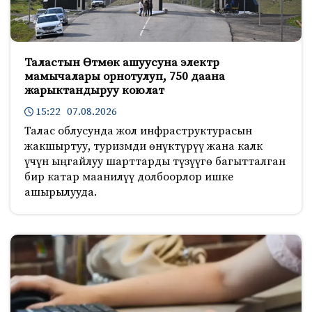
Таластын Өтмөк ашуусуна электр
мамычалары орнотулуп, 750 даана
жарыктандыруу коюлат
15:22 07.08.2026
Талас облусунда жол инфраструктурасын
жакшыртуу, туризмди өнүктүрүү жана калк
үчүн ыңгайлуу шарттарды түзүүгө багытталган
бир катар маанилүү долбоорлор ишке
ашырылууда.