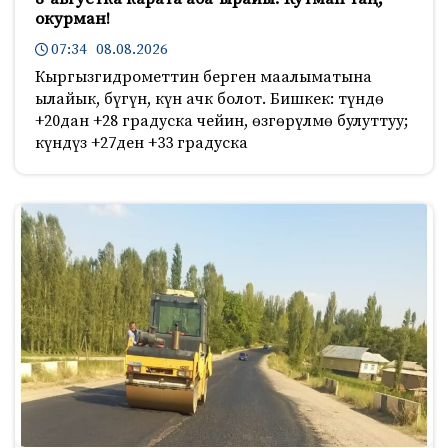
окурман!
07:34 08.08.2026
Кыргызгидрометтин берген маалыматына
ылайык, бүгүн, күн ачк болот. Бишкек: түндө
+20дан +28 градуска чейин, өзгөрүлмө булуттуу;
күндүз +27ден +33 градуска