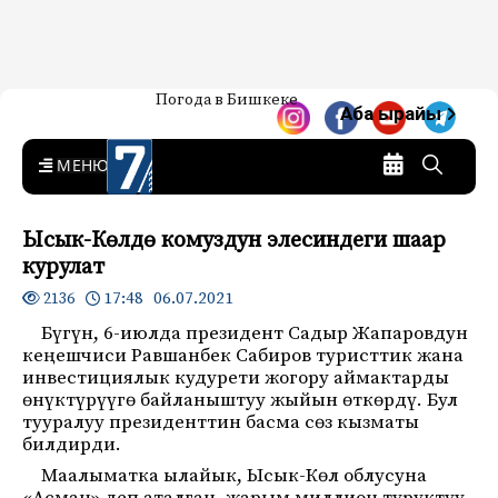
Жаңылыктар — Кыргызстан
Погода в Бишкеке
7-канал. Жаңылыктар —
Аба ырайы
Кыргызстан
MENU
Ысык-Көлдө комуздун элесиндеги шаар
курулат
17:48 06.07.2021
2136
Бүгүн, 6-июлда президент Садыр Жапаровдун
кеңешчиси Равшанбек Сабиров туристтик жана
инвестициялык кудурети жогору аймактарды
өнүктүрүүгө байланыштуу жыйын өткөрдү. Бул
тууралуу президенттин басма сөз кызматы
билдирди.
Маалыматка ылайык, Ысык-Көл облусуна