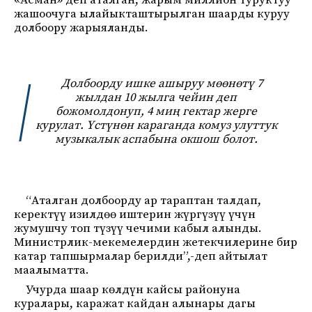
«Асман» деп аталган, жарым миллион туруктуу
жашоочуга ылайыкташтырылган шаарды куруу
долбоору жарыяланды.
Долбоорду ишке ашыруу мөөнөтү 7
жылдан 10 жылга чейин деп
божомолдонуп, 4 миң гектар жерге
курулат. Үстүнөн караганда комуз улуттук
музыкалык аспабына окшош болот.
“Аталган долбоорду ар тараптан талдап,
керектүү изилдөө иштерин жүргүзүү үчүн
жумушчу топ түзүү чечими кабыл алынды.
Министрлик-мекемелердин жетекчилерине бир
катар тапшырмалар берилди”,-деп айтылат
маалыматта.
Учурда шаар көлдүн кайсы районуна
куралары, каражат кайдан алынары дагы