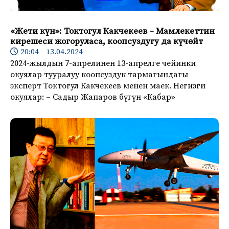
«Жети күн»: Токтогул Какчекеев – Мамлекеттин
кирешеси жогоруласа, коопсуздугу да күчөйт
20:04 13.04.2024
2024-жылдын 7-апрелинен 13-апрелге чейинки
окуялар тууралуу коопсуздук тармагындагы
эксперт Токтогул Какчекеев менен маек. Негизги
окуялар: – Садыр Жапаров бүгүн «Кабар»