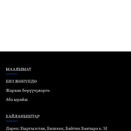
МААЛЫМАТ
БИЗ ЖӨНҮНДӨ
Жарнак берүүчүлөргө
Аба ырайы
БАЙЛАНЫШТАР
Дарек: Кыргызстан, Бишкек, Байтик Баатыра к. 53