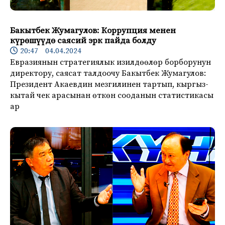
Бакытбек Жумагулов: Коррупция менен
күрөшүүдө саясий эрк пайда болду
20:47 04.04.2024
Евразиянын стратегиялык изилдөөлөр борборунун
директору, саясат талдоочу Бакытбек Жумагулов:
Президент Акаевдин мезгилинен тартып, кыргыз-
кытай чек арасынан өткөн сооданын статистикасы
ар