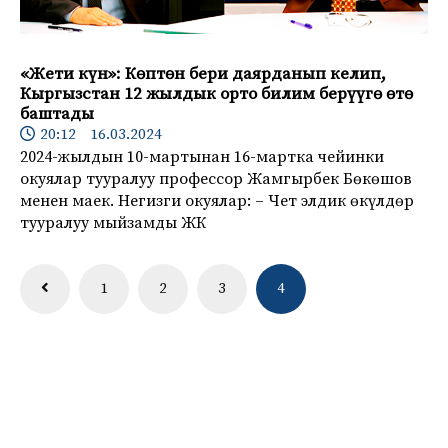
«Жети күн»: Көптөн бери даярданып келип,
Кыргызстан 12 жылдык орто билим берүүгө өтө
баштады
20:12 16.03.2024
2024-жылдын 10-мартынан 16-мартка чейинки
окуялар тууралуу профессор Жамгырбек Бөкөшов
менен маек. Негизги окуялар: – Чет элдик өкүлдөр
тууралуу мыйзамды ЖК
Навигация
1
2
3
4
по
записям