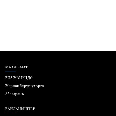
МААЛЫМАТ
БИЗ ЖӨНҮНДӨ
Жарнак берүүчүлөргө
Аба ырайы
БАЙЛАНЫШТАР