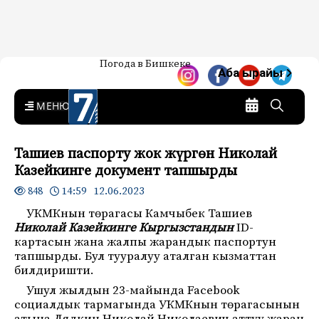
Жаңылыктар — Кыргызстан
Погода в Бишкеке
7-канал. Жаңылыктар —
Аба ырайы
Кыргызстан
MENU
Ташиев паспорту жок жүргөн Николай
Казейкинге документ тапшырды
14:59 12.06.2023
848
УКМКнын төрагасы Камчыбек Ташиев
Николай Казейкинге Кыргызстандын
ID-
картасын жана жалпы жарандык паспортун
тапшырды. Бул тууралуу аталган кызматтан
билдиришти.
Ушул жылдын 23-майында Facebook
социалдык тармагында УКМКнын төрагасынын