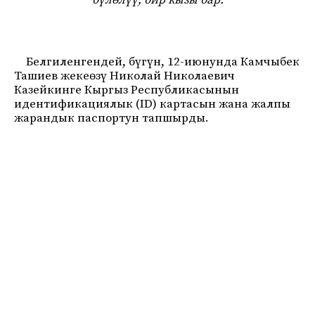
бүлөлүү, бир кызы бар.
Белгиленгендей, бүгүн, 12-июнунда Камчыбек
Ташиев жекеөзү Николай Николаевич
Казейкинге Кыргыз Республикасынын
идентификациялык (ID) картасын жана жалпы
жарандык паспортун тапшырды.