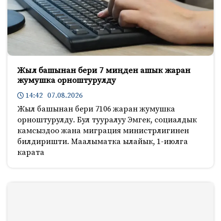
Жыл башынан бери 7 миңден ашык жаран
жумушка орноштурулду
14:42 07.08.2026
Жыл башынан бери 7106 жаран жумушка
орноштурулду. Бул тууралуу Эмгек, социалдык
камсыздоо жана миграция министрлигинен
билдиришти. Маалыматка ылайык, 1-июлга
карата