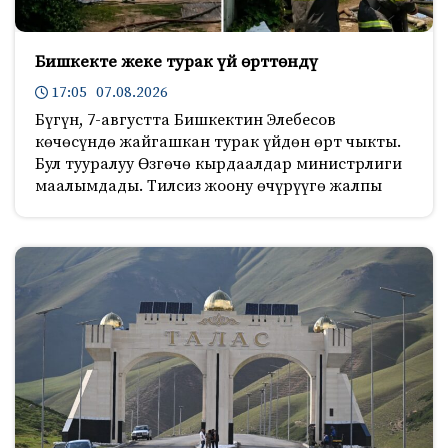
Бишкекте жеке турак үй өрттөндү
17:05 07.08.2026
Бүгүн, 7-августта Бишкектин Элебесов
көчөсүндө жайгашкан турак үйдөн өрт чыкты.
Бул тууралуу Өзгөчө кырдаалдар министрлиги
маалымдады. Тилсиз жоону өчүрүүгө жалпы