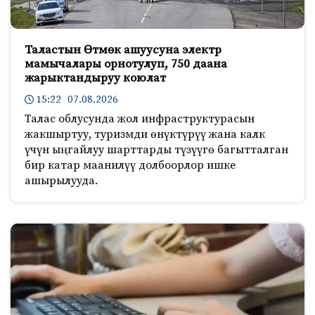
Таластын Өтмөк ашуусуна электр
мамычалары орнотулуп, 750 даана
жарыктандыруу коюлат
15:22 07.08.2026
Талас облусунда жол инфраструктурасын
жакшыртуу, туризмди өнүктүрүү жана калк
үчүн ыңгайлуу шарттарды түзүүгө багытталган
бир катар маанилүү долбоорлор ишке
ашырылууда.