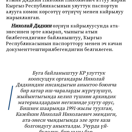
атына Дядкин Николай Николаевич аттуу жаран
Кыргыз Республикасынын улуттук паспортун
алууга көмөк көрсөтүү өтүнүчү менен кайрылуу
жарыяланган.
Николай Дядкин
өзүнүн кайрылуусунда ата-
энесинен эрте ажырап, чыныгы атын
билбегендигине байланыштуу, Кыргыз
Республикасынын паспорттору менен эч качан
документтештирилбегендигин белгилеген.
Буга байланыштуу КР улуттук
коопсуздук органдары Николай
Дядкиндин инсандыгын аныктоо боюнча
бир катар иш-чараларды жүргүзүшүп,
жыйынтыгында келип түшкөн архивдик
материалдардын негизинде улуту орус,
Бишкек шаарында 1991-жылы туулган,
Казейкин Николай Николаевич экендиги,
ата-энеси чындыгында эле эрте каза
болгондугу аныкталды. Учурда үй-