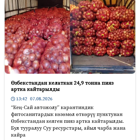
Өзбекстандан келаткан 24,9 тонна пияз
артка кайтарылды
13:42 07.08.2026
“Кең-Сай автожолу” карантиндик
фитосанитардык көзөмөл өткөрүү пунктунан
Өзбекстандан келген пияз артка кайтарылды.
Бул тууралуу Суу ресурстары, айыл чарба жана
кайра