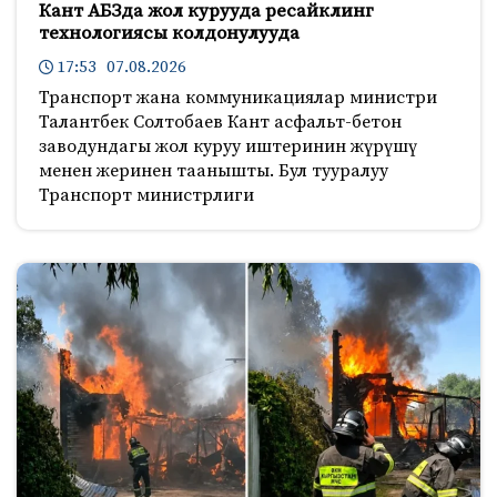
Кант АБЗда жол курууда ресайклинг
технологиясы колдонулууда
17:53 07.08.2026
Транспорт жана коммуникациялар министри
Талантбек Солтобаев Кант асфальт-бетон
заводундагы жол куруу иштеринин жүрүшү
менен жеринен таанышты. Бул тууралуу
Транспорт министрлиги