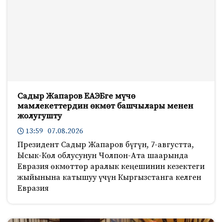
Садыр Жапаров ЕАЭБге мүчө
мамлекеттердин өкмөт башчылары менен
жолугушту
13:59 07.08.2026
Президент Садыр Жапаров бүгүн, 7-августта,
Ысык-Көл облусунун Чолпон-Ата шаарында
Евразия өкмөттөр аралык кеңешинин кезектеги
жыйынына катышуу үчүн Кыргызстанга келген
Евразия