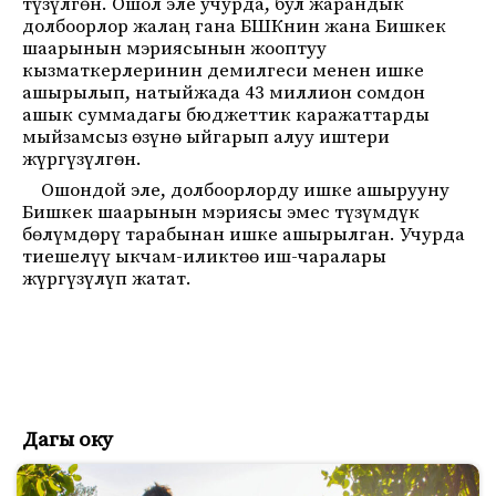
түзүлгөн. Ошол эле учурда, бул жарандык
долбоорлор жалаң гана БШКнин жана Бишкек
шаарынын мэриясынын жооптуу
кызматкерлеринин демилгеси менен ишке
ашырылып, натыйжада 43 миллион сомдон
ашык суммадагы бюджеттик каражаттарды
мыйзамсыз өзүнө ыйгарып алуу иштери
жүргүзүлгөн.
Ошондой эле, долбоорлорду ишке ашырууну
Бишкек шаарынын мэриясы эмес түзүмдүк
бөлүмдөрү тарабынан ишке ашырылган. Учурда
тиешелүү ыкчам-иликтөө иш-чаралары
жүргүзүлүп жатат.
Дагы оку