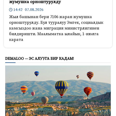
жумушка орноштурулду
14:42 07.08.2026
Жыл башынан бери 7106 жаран жумушка
орноштурулду. Бул тууралуу Эмгек, социалдык
камсыздоо жана миграция министрлигинен
билдиришти. Маалыматка ылайык, 1-июлга
карата
708
DEMALOO — ЭС АЛУУГА БИР КАДАМ!