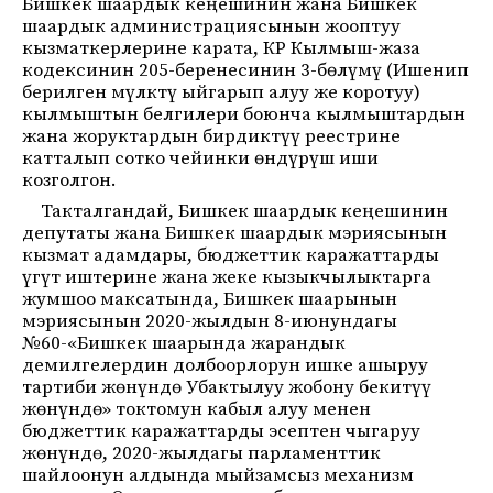
Бишкек шаардык кеңешинин жана Бишкек
шаардык администрациясынын жооптуу
кызматкерлерине карата, КР Кылмыш-жаза
кодексинин 205-беренесинин 3-бөлүмү (Ишенип
берилген мүлктү ыйгарып алуу же коротуу)
кылмыштын белгилери боюнча кылмыштардын
жана жоруктардын бирдиктүү реестрине
катталып сотко чейинки өндүрүш иши
козголгон.
Такталгандай, Бишкек шаардык кеңешинин
депутаты жана Бишкек шаардык мэриясынын
кызмат адамдары, бюджеттик каражаттарды
үгүт иштерине жана жеке кызыкчылыктарга
жумшоо максатында, Бишкек шаарынын
мэриясынын 2020-жылдын 8-июнундагы
№60-«Бишкек шаарында жарандык
демилгелердин долбоорлорун ишке ашыруу
тартиби жөнүндө Убактылуу жобону бекитүү
жөнүндө» токтомун кабыл алуу менен
бюджеттик каражаттарды эсептен чыгаруу
жөнүндө, 2020-жылдагы парламенттик
шайлоонун алдында мыйзамсыз механизм