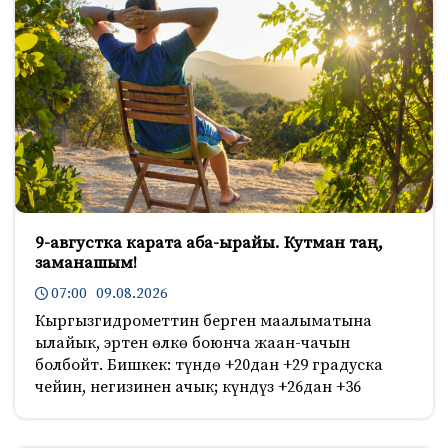
9-августка карата аба-ырайы. Кутман таң,
заманашым!
07:00 09.08.2026
Кыргызгидрометтин берген маалыматына
ылайык, эртен өлкө боюнча жаан-чачын
болбойт. Бишкек: түндө +20дан +29 градуска
чейин, негизинен ачык; күндүз +26дан +36