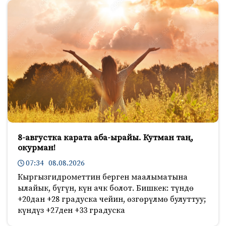
8-августка карата аба-ырайы. Кутман таң,
окурман!
07:34 08.08.2026
Кыргызгидрометтин берген маалыматына
ылайык, бүгүн, күн ачк болот. Бишкек: түндө
+20дан +28 градуска чейин, өзгөрүлмө булуттуу;
күндүз +27ден +33 градуска