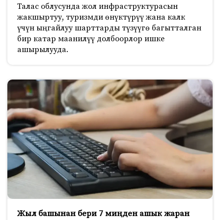
Талас облусунда жол инфраструктурасын
жакшыртуу, туризмди өнүктүрүү жана калк
үчүн ыңгайлуу шарттарды түзүүгө багытталган
бир катар маанилүү долбоорлор ишке
ашырылууда.
Жыл башынан бери 7 миңден ашык жаран