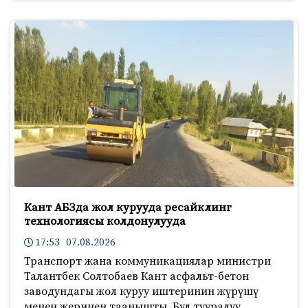
Кант АБЗда жол курууда ресайклинг
технологиясы колдонулууда
17:53 07.08.2026
Транспорт жана коммуникациялар министри
Талантбек Солтобаев Кант асфальт-бетон
заводундагы жол куруу иштеринин жүрүшү
менен жеринен таанышты. Бул тууралуу