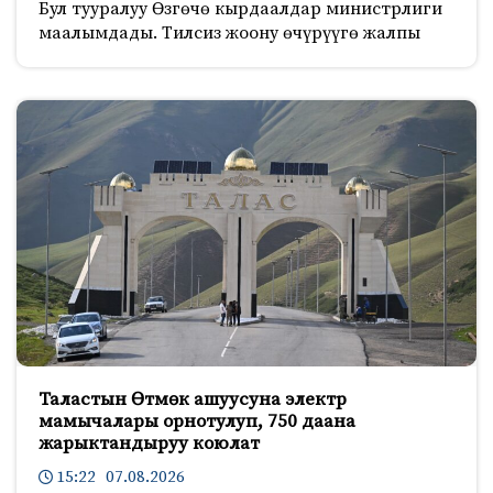
Бул тууралуу Өзгөчө кырдаалдар министрлиги
маалымдады. Тилсиз жоону өчүрүүгө жалпы
Таластын Өтмөк ашуусуна электр
мамычалары орнотулуп, 750 даана
жарыктандыруу коюлат
15:22 07.08.2026