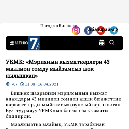
Жаңылыктар — Кыргызстан
Погода в Бишкеке
7-канал. Жаңылыктар —
Аба ырайы
Кыргызстан
MENU
УКМК: «Мэриянын кызматкерлери 43
миллион сомду мыйзамсыз жок
кылышкан»
11:38 16.04.2021
707
Бишкек шаарынын мэриясынын кызмат
адамдары 43 миллион сомдон ашык бюджеттик
каражаттарды мыйзамсыз өзүнө ыйгарып алган.
Бул тууралуу УКМКнын басма сөз кызматы
билдирди.
Маалыматка ылайык, УКМК тарабынан