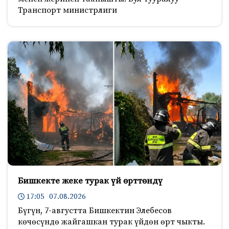
Транспорт министрлиги
Бишкекте жеке турак үй өрттөндү
17:05 07.08.2026
Бүгүн, 7-августта Бишкектин Элебесов
көчөсүндө жайгашкан турак үйдөн өрт чыкты.