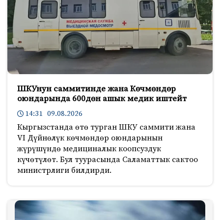
ШКУнун саммитинде жана Көчмөндөр
оюндарында 600дөн ашык медик иштейт
14:31 09.08.2026
Кыргызстанда өтө турган ШКУ саммити жана
VI Дүйнөлүк көчмөндөр оюндарынын
жүрүшүндө медициналык коопсуздук
күчөтүлөт. Бул туурасында Саламаттык сактоо
министрлиги билдирди.