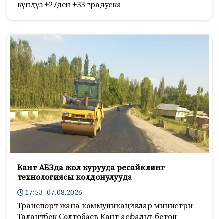
күндүз +27ден +33 градуска
Кант АБЗда жол курууда ресайклинг
технологиясы колдонулууда
17:53 07.08.2026
Транспорт жана коммуникациялар министри
Талантбек Солтобаев Кант асфальт-бетон