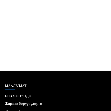
МААЛЫМАТ
БИЗ ЖӨНҮНДӨ
Жарнак берүүчүлөргө