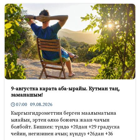
9-августка карата аба-ырайы. Кутман таң,
заманашым!
07:00 09.08.2026
Кыргызгидрометтин берген маалыматына
ылайык, эртен өлкө боюнча жаан-чачын
болбойт. Бишкек: түндө +20дан +29 градуска
чейин, негизинен ачык; күндүз +26дан +36