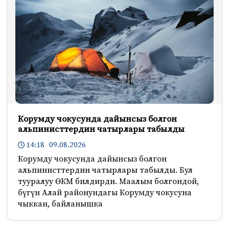
Корумду чокусунда дайынсыз болгон
альпинисттердин чатырлары табылды
14:18 09.08.2026
Корумду чокусунда дайынсыз болгон
альпинисттердин чатырлары табылды. Бул
тууралуу ӨКМ билдирди. Маалым болгондой,
бүгүн Алай районундагы Корумду чокусуна
чыккан, байланышка