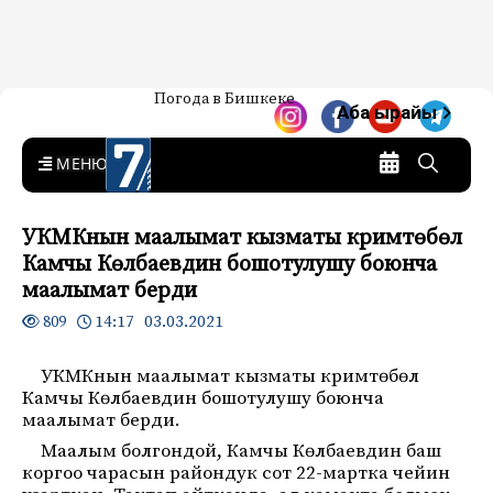
Жаңылыктар — Кыргызстан
Погода в Бишкеке
7-канал. Жаңылыктар —
Аба ырайы
Кыргызстан
MENU
УКМКнын маалымат кызматы кримтөбөл
Камчы Көлбаевдин бошотулушу боюнча
маалымат берди
14:17 03.03.2021
809
УКМКнын маалымат кызматы кримтөбөл
Камчы Көлбаевдин бошотулушу боюнча
маалымат берди.
Маалым болгондой, Камчы Көлбаевдин баш
коргоо чарасын райондук сот 22-мартка чейин