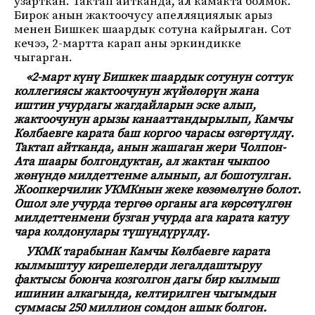
узарткан. Тактап айтканда, ал камакта болмок.
Бирок анын жактоочусу апелляциялык арыз
менен Бишкек шаардык сотуна кайрылган. Сот
кечээ, 2-мартта карап аны эркиндикке
чыгарган.
«2-март күнү Бишкек шаардык сотунун соттук
коллегиясы жактоочунун жүйөлөрүн жана
иштин учурдагы жагдайларын эске алып,
жактоочунун арызы канааттандырылып, Камчы
Көлбаевге карата баш коргоо чарасы өзгөртүлдү.
Тактап айтканда, анын жашаган жери Чолпон-
Ата шаары болгондуктан, ал жактан чыкпоо
жөнүндө милдеттенме алынып, ал бошотулган.
Жоопкерчилик УКМКнын жеке көзөмөлүнө болот.
Ошол эле учурда тергөө органы ага көрсөтүлгөн
милдеттенмени бузган учурда ага карата катуу
чара колдонулары түшүндүрүлдү.
УКМК тарабынан Камчы Көлбаевге карата
кылмыштуу кирешелерди легалдаштыруу
фактысы боюнча козголгон дагы бир кылмыш
ишинин алкагында, келтирилген чыгымдын
суммасы 250 миллион сомдон ашык болгон.