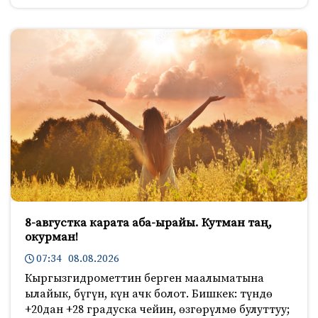
8-августка карата аба-ырайы. Кутман таң,
окурман!
07:34 08.08.2026
Кыргызгидрометтин берген маалыматына
ылайык, бүгүн, күн ачк болот. Бишкек: түндө
+20дан +28 градуска чейин, өзгөрүлмө булуттуу;