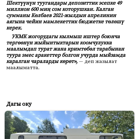
Шектүүнүн туугандары депозиттик эсепке 49
миллион 600 миң сом которушкан. Калган
сумманы Көлбаев 2021-жылдын апрелинин
аягына чейин мамлекеттик бюджетке төлөшү
керек.
УКМК жогорудагы кылмыш иштер боюнча
тергөөнүн жыйынтыктарын коомчулукка
маалымдап турат жана кримтөбөл тарабынан
туура эмес аракеттер болгон учурда мыйзамда
каралган чараларды көрөт»,
— деп жазылат
маалыматта.
Дагы оку