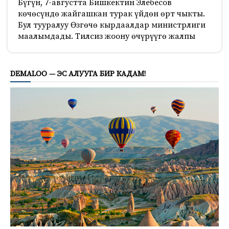
Бүгүн, 7-августта Бишкектин Элебесов
көчөсүндө жайгашкан турак үйдөн өрт чыкты.
Бул тууралуу Өзгөчө кырдаалдар министрлиги
маалымдады. Тилсиз жоону өчүрүүгө жалпы
810
DEMALOO — ЭС АЛУУГА БИР КАДАМ!