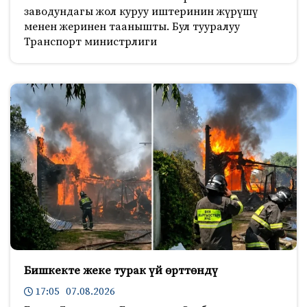
заводундагы жол куруу иштеринин жүрүшү
менен жеринен таанышты. Бул тууралуу
Транспорт министрлиги
Бишкекте жеке турак үй өрттөндү
17:05 07.08.2026