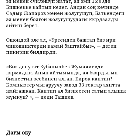
эл менен сүйлөшүп жатат, ал эми 16:00дө
Бишкекке кайтып келет. Андан соң кечинде
Садыр Жапаров менен жолугушуп, Баткендеги
эл менен болгон жолугушуудагы кырдаалды
айтып берет.
Ошондой эле ал, «Эртеңден баштап биз ири
чиновниктерди камай баштайбыз», — деген
пикирин билдирди.
«Биз депутат Кубанычбек Жумалиевди
кармадык. Анын айтымында, ал баардыгын
бизнестин эсебинен алган. Бирок кантип?
Компьютер чыгаруучу завод 33 гектар аянтта
жайгашкан. Кантип ал бизнестен сатып алышы
мүмкүн? «, — деди Ташиев.
Дагы оку