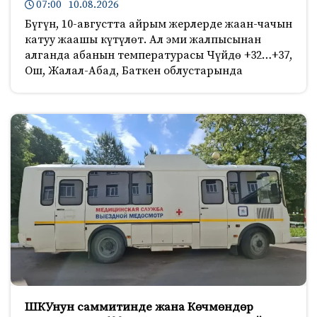
07:00 10.08.2026
Бүгүн, 10-августта айрым жерлерде жаан-чачын
катуу жаашы күтүлөт. Ал эми жалпысынан
алганда абанын температурасы Чүйдө +32…+37,
Ош, Жалал-Абад, Баткен облустарында
ШКУнун саммитинде жана Көчмөндөр