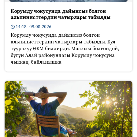
Корумду чокусунда дайынсыз болгон
альпинисттердин чатырлары табылды
14:18 09.08.2026
Корумду чокусунда дайынсыз болгон
альпинисттердин чатырлары табылды. Бул
тууралуу ӨКМ билдирди. Маалым болгондой,
бүгүн Алай районундагы Корумду чокусуна
чыккан, байланышка