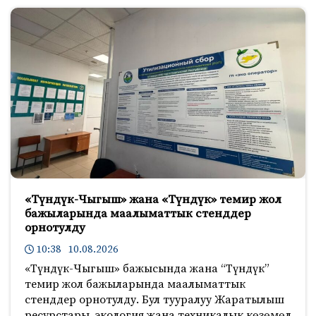
«Түндүк-Чыгыш» жана «Түндүк» темир жол
бажыларында маалыматтык стенддер
орнотулду
10:38 10.08.2026
«Түндүк-Чыгыш» бажысында жана “Түндүк”
темир жол бажыларында маалыматтык
стенддер орнотулду. Бул тууралуу Жаратылыш
ресурстары, экология жана техникалык көзөмөл