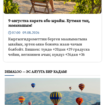
9-августка карата аба-ырайы. Кутман таң,
заманашым!
07:00 09.08.2026
Кыргызгидрометтин берген маалыматына
ылайык, эртен өлкө боюнча жаан-чачын
болбойт. Бишкек: түндө +20дан +29 градуска
чейин, негизинен ачык; күндүз +26дан +36
372
DEMALOO — ЭС АЛУУГА БИР КАДАМ!