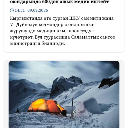
оюндарында 600дөн ашык медик иштейт
14:31 09.08.2026
Кыргызстанда өтө турган ШКУ саммити жана
VI Дүйнөлүк көчмөндөр оюндарынын
жүрүшүндө медициналык коопсуздук
күчөтүлөт. Бул туурасында Саламаттык сактоо
министрлиги билдирди.