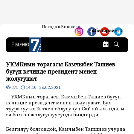
Жаңылыктар — Кыргызстан
Погода в Бишкеке
7-канал. Жаңылыктар —
Аба ырайы
Кыргызстан
MENU
УКМКнын төрагасы Камчыбек Ташиев
бүгүн кечинде президент менен
жолугушат
14:10 28.02.2021
371
УКМКнын төрагасы Камчыбек Ташиев бүгүн
кечинде президент менен жолугушат. Бул
тууралуу ал Баткен облусунун Сай айылындагы
эл болгон жолугушуусунда билдирди.
Белгилүү болгондой, Камчыбек Тапшиев учурда