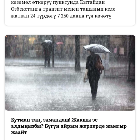
көзөмөл өткөрүү пунктунда Кытайдан
Өзбекстанга транзит менен ташылып келе
жаткан 24 түрдөгү 7 250 даана гүл көчөтү
Кутман таң, замандаш! Жакшы эс
алдыңызбы? Бүгүн айрым жерлерде жамгыр
жаайт