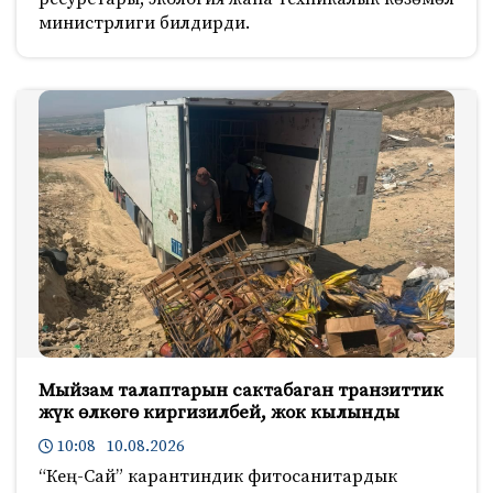
министрлиги билдирди.
Мыйзам талаптарын сактабаган транзиттик
жүк өлкөгө киргизилбей, жок кылынды
10:08 10.08.2026
“Кең-Сай” карантиндик фитосанитардык