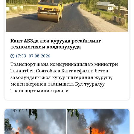
Кант АБЗда жол курууда ресайклинг
технологиясы колдонулууда
17:53 07.08.2026
Транспорт жана коммуникациялар министри
Талантбек Солтобаев Кант асфальт-бетон
заводундагы жол куруу иштеринин жүрүшү
менен жеринен таанышты. Бул тууралуу
Транспорт министрлиги