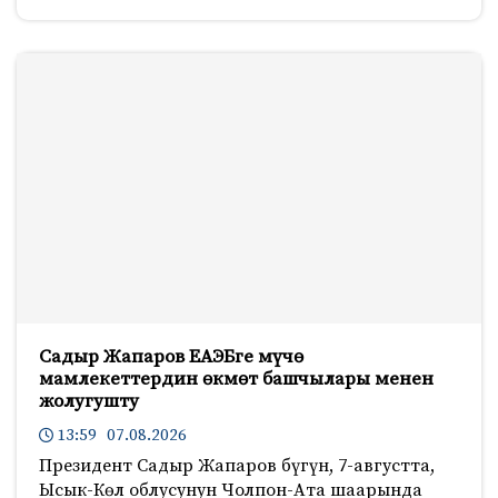
Садыр Жапаров ЕАЭБге мүчө
мамлекеттердин өкмөт башчылары менен
жолугушту
13:59 07.08.2026
Президент Садыр Жапаров бүгүн, 7-августта,
Ысык-Көл облусунун Чолпон-Ата шаарында