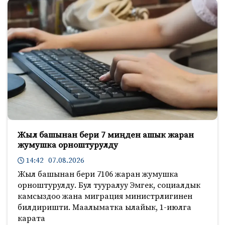
Жыл башынан бери 7 миңден ашык жаран
жумушка орноштурулду
14:42 07.08.2026
Жыл башынан бери 7106 жаран жумушка
орноштурулду. Бул тууралуу Эмгек, социалдык
камсыздоо жана миграция министрлигинен
билдиришти. Маалыматка ылайык, 1-июлга
карата