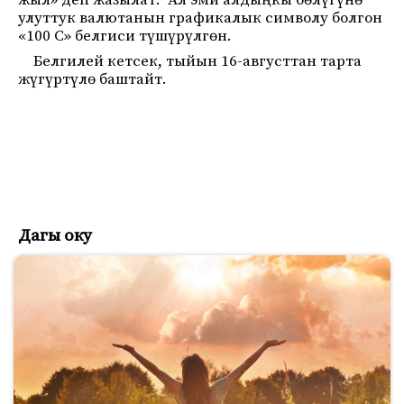
жыл» деп жазылат. Ал эми алдыңкы бөлүгүнө
улуттук валютанын графикалык символу болгон
«100 С» белгиси түшүрүлгөн.
Белгилей кетсек, тыйын 16-августтан тарта
жүгүртүлө баштайт.
Дагы оку