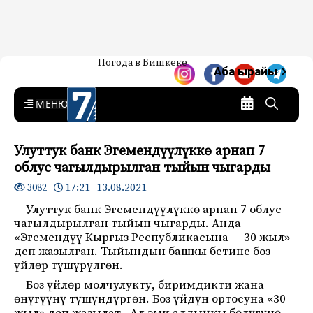
Жаңылыктар — Кыргызстан
Погода в Бишкеке
7-канал. Жаңылыктар —
Аба ырайы
Кыргызстан
MENU
Улуттук банк Эгемендүүлүккө арнап 7
облус чагылдырылган тыйын чыгарды
17:21 13.08.2021
3082
Улуттук банк Эгемендүүлүккө арнап 7 облус
чагылдырылган тыйын чыгарды. Анда
«Эгемендүү Кыргыз Республикасына — 30 жыл»
деп жазылган. Тыйындын башкы бетине боз
үйлөр түшүрүлгөн.
Боз үйлөр молчулукту, биримдикти жана
өнүгүүнү түшүндүргөн. Боз үйдүн ортосуна «30