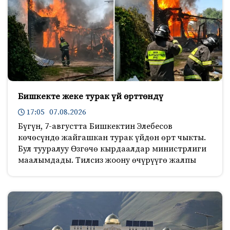
Бишкекте жеке турак үй өрттөндү
17:05 07.08.2026
Бүгүн, 7-августта Бишкектин Элебесов
көчөсүндө жайгашкан турак үйдөн өрт чыкты.
Бул тууралуу Өзгөчө кырдаалдар министрлиги
маалымдады. Тилсиз жоону өчүрүүгө жалпы