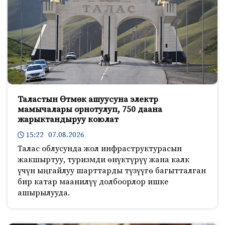
Таластын Өтмөк ашуусуна электр
мамычалары орнотулуп, 750 даана
жарыктандыруу коюлат
15:22 07.08.2026
Талас облусунда жол инфраструктурасын
жакшыртуу, туризмди өнүктүрүү жана калк
үчүн ыңгайлуу шарттарды түзүүгө багытталган
бир катар маанилүү долбоорлор ишке
ашырылууда.