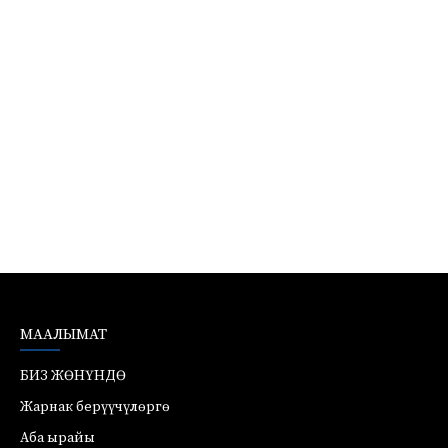
МААЛЫМАТ
БИЗ ЖӨНҮНДӨ
Жарнак берүүчүлөргө
Аба ырайы