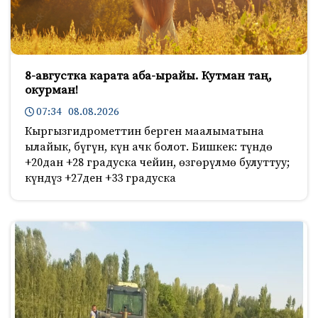
8-августка карата аба-ырайы. Кутман таң,
окурман!
07:34 08.08.2026
Кыргызгидрометтин берген маалыматына
ылайык, бүгүн, күн ачк болот. Бишкек: түндө
+20дан +28 градуска чейин, өзгөрүлмө булуттуу;
күндүз +27ден +33 градуска