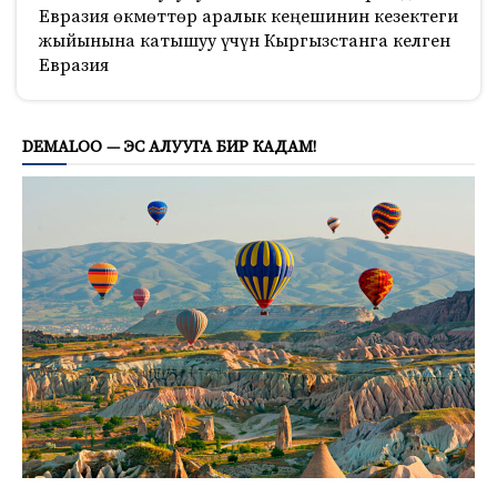
Евразия өкмөттөр аралык кеңешинин кезектеги
жыйынына катышуу үчүн Кыргызстанга келген
Евразия
3083
DEMALOO — ЭС АЛУУГА БИР КАДАМ!