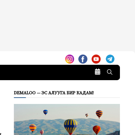
DEMALOO — ЭС АЛУУГА БИР КАДАМ!
н