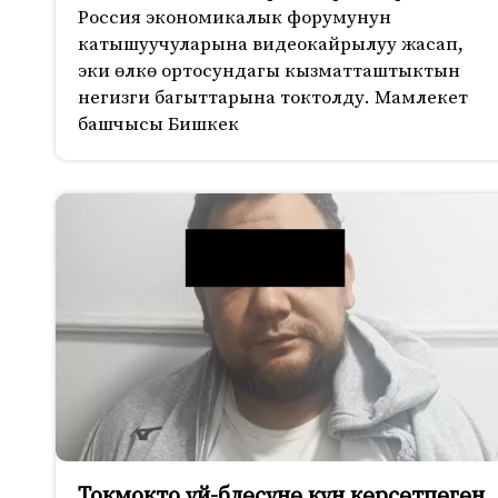
Россия экономикалык форумунун
катышуучуларына видеокайрылуу жасап,
эки өлкө ортосундагы кызматташтыктын
негизги багыттарына токтолду. Мамлекет
башчысы Бишкек
Токмокто үй-блөсүнө күн көрсөтпөгөн