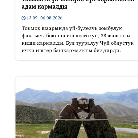
адам кармалды
13:09 06.08.2026
Токмок шаарында үй-бүлөлүк зомбулук
фактысы боюнча иш козголуп, 38 жаштагы
киши кармалды. Бул тууралуу Чүй облустук
ички иштер башкармалыгы билдирди.