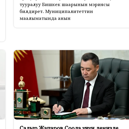
тууралуу Бишкек шаарынын мэриясы
билдирет. Муниципалитеттин
маалыматында анын
Садыр Жапаров Соода үчүн деңизде