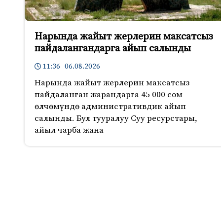
Нарында жайыт жерлерин максатсыз
пайдалангандарга айып салынды
11:36 06.08.2026
Нарында жайыт жерлерин максатсыз
пайдаланган жарандарга 45 000 сом
өлчөмүндө административдик айып
салынды. Бул тууралуу Суу ресурстары,
айыл чарба жана
766