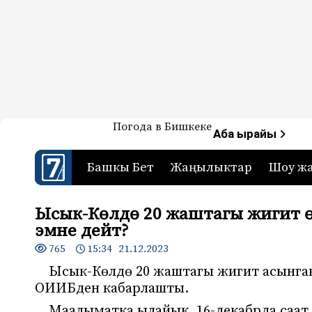
Жаңылыктар — Кыргызстан
Погода в Бишкеке
7-канал. Жаңылыктар 
Аба ырайы
Башкы Бет
Жаңылыктар
Шоу ж
Ысык-Көлдө 20 жаштагы жигит ө
эмне дейт?
765
15:34 21.12.2023
Ысык-Көлдө 20 жаштагы жигит асынган
ОИИБден кабарлашты.
Маалыматка ылайык, 16-декабрда саат