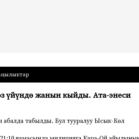
— Кыргызстан
аңылыктар
з үйүндө жанын кыйды. Ата-энеси
 абалда табылды. Бул тууралуу Ысык-Көл
 21:10 чамасында милицияга Кара-Ой айылыны