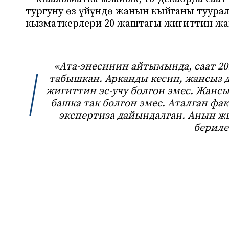
тургуну өз үйүндө жанын кыйганы туура
кызматкерлери 20 жаштагы жигиттин жа
«Ата-энесинин айтымында, саат 20
табышкан. Арканды кесип, жансыз 
жигиттин эс-учу болгон эмес. Жанс
башка так болгон эмес. Аталган ф
экспертиза дайындалган. Анын ж
бериле