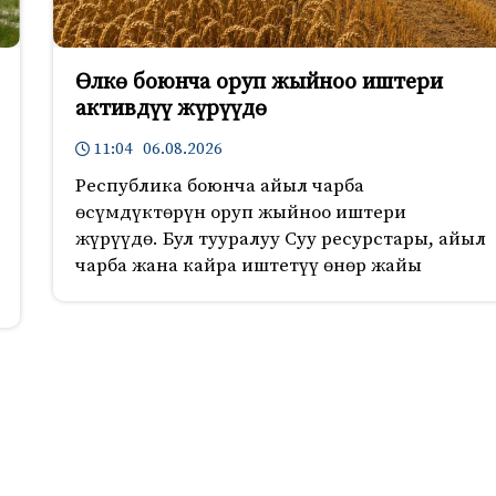
Өлкө боюнча оруп жыйноо иштери
активдүү жүрүүдө
11:04 06.08.2026
Республика боюнча айыл чарба
өсүмдүктөрүн оруп жыйноо иштери
жүрүүдө. Бул тууралуу Суу ресурстары, айыл
чарба жана кайра иштетүү өнөр жайы