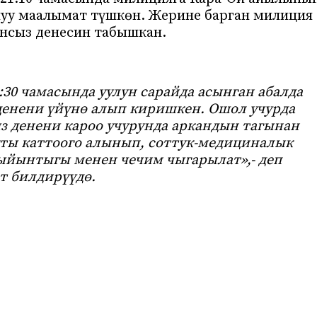
луу маалымат түшкөн. Жерине барган милиция
нсыз денесин табышкан.
:30 чамасында уулун сарайда асынган абалда
денени үйүнө алып киришкен. Ошол учурда
ыз денени кароо учурунда аркандын тагынан
акты каттоого алынып, соттук-медициналык
ыйынтыгы менен чечим чыгарылат»,- деп
т билдирүүдө.