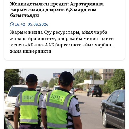
Жеңилдетилген кредит: Агротармакка
жарым жылда дээрлик 6,8 млрд сом
багытталды
16:42 05.08.2026
Жарым жылда Суу ресурстары, айыл чарба
жана кайра иштетүү өнөр жайы министрлиги
менен «АБанк» ААК биргеликте айыл чарбаны
жана ишкердикти