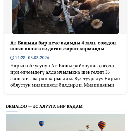
Ат-Башыда бир нече адамды 4 млн. сомдон
ашык акчага алдаган жаран кармалды
14:28 05.08.2026
Нарын облусунун Ат-Башы районунда өзгөчө
ири өлчөмдөгү алдамчылыкка шектелип 36
жаштагы жаран кармалды. Бул тууралуу Нарын
облустук милициясы билдирди. Милициянын
1189
DEMALOO — ЭС АЛУУГА БИР КАДАМ!