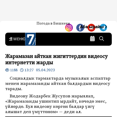
Жаңылыктар — Кыргызстан
Погода в Бишкеке
7-канал. Жаңылыктар —
Аба ырайы
Кыргызстан
MENU
Жарамазан айткан жигиттердин видеосу
интернетти жарды
13:27 05.04.2023
1188
Социалдык тармактарда музыкалык аспаптар
менен жарамазанды айткан балдардын видеосу
тарады.
Видеону Жодарбек Жусупов жарыялап,
«Жарамазанды ушинтип ырдайт, көчөдө эмес,
үйлөрдө. Бул видеону көргөн балдар үлгү
алышат деп үмүттөнөм» — деди ал.