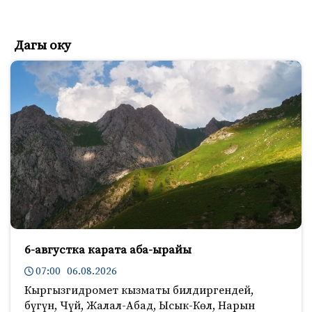
Дагы оку
6-августка карата аба-ырайы
07:00 06.08.2026
Кыргызгидромет кызматы билдиргендей,
бүгүн, Чүй, Жалал-Абад, Ысык-Көл, Нарын