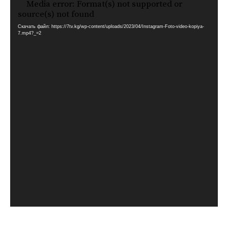
Media error: Format(s) not supported or
Видеоплеер
source(s) not found
Скачать файл: https://7tv.kg/wp-content/uploads/2023/04/Instagram-Foto-video-kopiya-
7.mp4?_=2