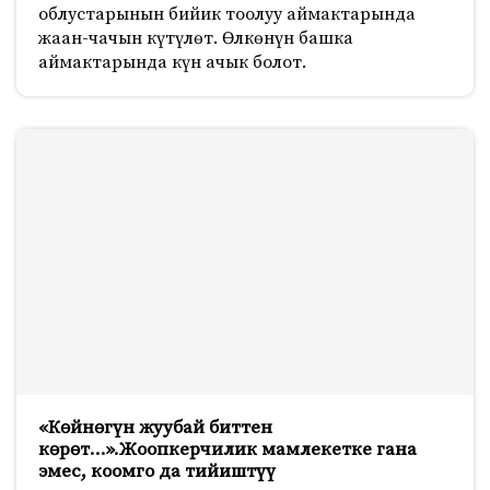
облустарынын бийик тоолуу аймактарында
жаан-чачын күтүлөт. Өлкөнүн башка
аймактарында күн ачык болот.
«Көйнөгүн жуубай биттен
көрөт…».Жоопкерчилик мамлекетке гана
эмес, коомго да тийиштүү