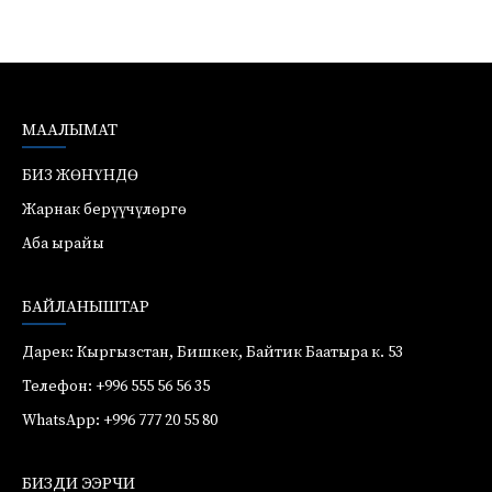
МААЛЫМАТ
БИЗ ЖӨНҮНДӨ
Жарнак берүүчүлөргө
Аба ырайы
БАЙЛАНЫШТАР
Дарек: Кыргызстан, Бишкек, Байтик Баатыра к. 53
Телефон: +996 555 56 56 35
WhatsApp: +996 777 20 55 80
БИЗДИ ЭЭРЧИ