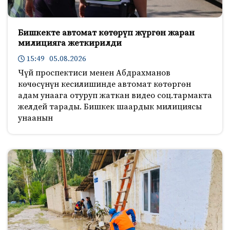
Бишкекте автомат көтөрүп жүргөн жаран
милицияга жеткирилди
15:49 05.08.2026
Чүй проспектиси менен Абдрахманов
көчөсүнүн кесилишинде автомат көтөргөн
адам унаага отуруп жаткан видео соц.тармакта
желдей тарады. Бишкек шаардык милициясы
унаанын