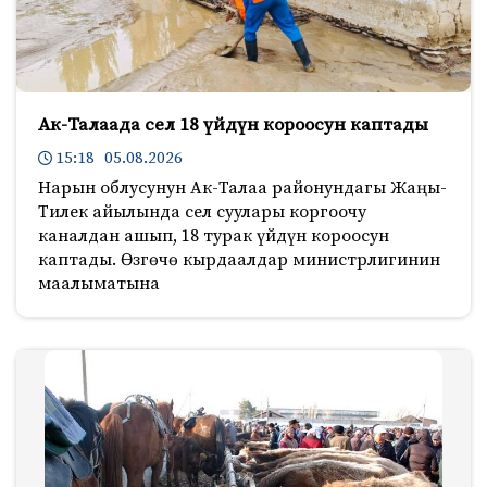
Ак-Талаада сел 18 үйдүн короосун каптады
15:18 05.08.2026
Нарын облусунун Ак-Талаа районундагы Жаңы-
Тилек айылында сел суулары коргоочу
каналдан ашып, 18 турак үйдүн короосун
каптады. Өзгөчө кырдаалдар министрлигинин
маалыматына