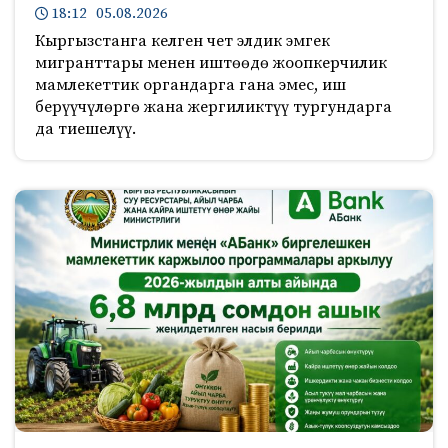
18:12 05.08.2026
Кыргызстанга келген чет элдик эмгек
мигранттары менен иштөөдө жоопкерчилик
мамлекеттик органдарга гана эмес, иш
берүүчүлөргө жана жергиликтүү тургундарга
да тиешелүү.