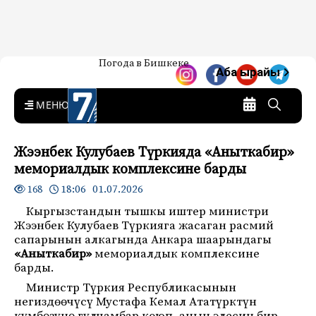
Жаңылыктар — Кыргызстан
Погода в Бишкеке
7-канал. Жаңылыктар —
Аба ырайы
Кыргызстан
MENU
Жээнбек Кулубаев Түркияда «Аныткабир»
мемориалдык комплексине барды
18:06 01.07.2026
168
Кыргызстандын тышкы иштер министри
Жээнбек Кулубаев Түркияга жасаган расмий
сапарынын алкагында Анкара шаарындагы
«Аныткабир»
мемориалдык комплексине
барды.
Министр Түркия Республикасынын
негиздөөчүсү Мустафа Кемал Ататүрктүн