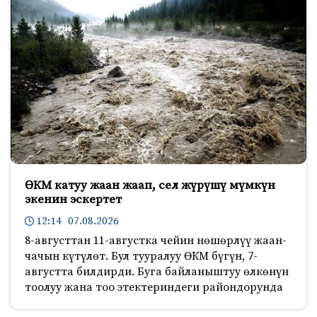
ӨКМ катуу жаан жаап, сел жүрүшү мүмкүн
экенин эскертет
12:14 07.08.2026
8-августтан 11-августка чейин нөшөрлүү жаан-
чачын күтүлөт. Бул тууралуу ӨКМ бүгүн, 7-
августта билдирди. Буга байланыштуу өлкөнүн
тоолуу жана тоо этектериндеги райондорунда