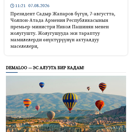
11:21 07.08.2026
Президент Садыр Жапаров бүгүн, 7-августта,
Чолпон-Атада Армения Республикасынын
премьер-министри Никол Пашинян менен
жолугушту. Жолугушууда эки тараптуу
мамилелерди өнүктүрүүнүн актуалдуу
маселелери,
169
DEMALOO — ЭС АЛУУГА БИР КАДАМ!