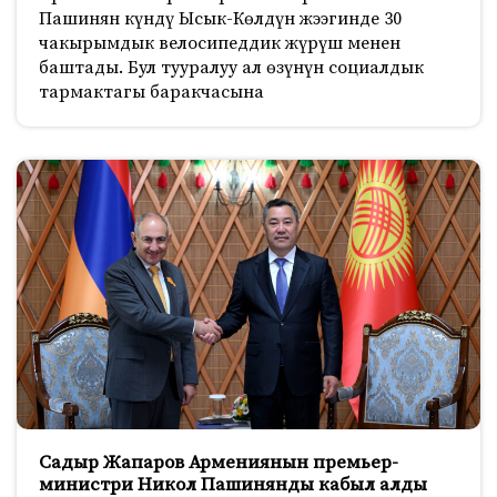
Пашинян күндү Ысык-Көлдүн жээгинде 30
чакырымдык велосипеддик жүрүш менен
баштады. Бул тууралуу ал өзүнүн социалдык
тармактагы баракчасына
Садыр Жапаров Армениянын премьер-
министри Никол Пашинянды кабыл алды