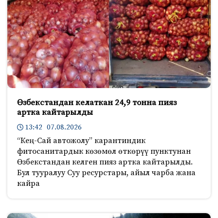
Өзбекстандан келаткан 24,9 тонна пияз
артка кайтарылды
13:42 07.08.2026
“Кең-Сай автожолу” карантиндик
фитосанитардык көзөмөл өткөрүү пунктунан
Өзбекстандан келген пияз артка кайтарылды.
Бул тууралуу Суу ресурстары, айыл чарба жана
кайра