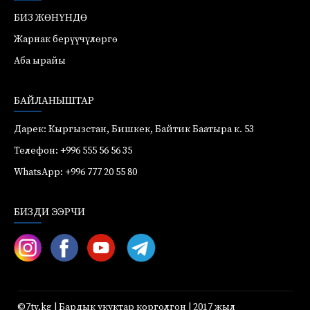
БИЗ ЖӨНҮНДӨ
Жарнак берүүчүлөргө
Аба ырайы
БАЙЛАНЫШТАР
Дарек: Кыргызстан, Бишкек, Байтик Баатыра к. 53
Телефон: +996 555 56 56 35
WhatsApp: +996 777 20 55 80
БИЗДИ ЭЭРЧИ
©7tv.kg | Бардык укуктар корголгон | 2017 жыл