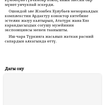
күмбөзүнө гүлчамбар коюп, анын элесин бир
мүнөт унчукпай эскерди.
Ошондой эле Жээнбек Кулубаев мемориалдык
комплекстин Ардактуу коноктор китебине
эстелик жазуу калтырып, Ататүрк жана Көз
карандысыздык согушу музейинин
экспозициясы менен таанышты.
Иш-чара Түркияга жасалып жаткан расмий
сапардын алкагында өттү.
Дагы оку