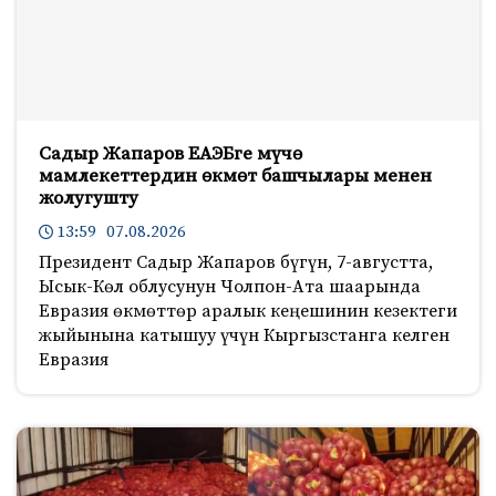
Садыр Жапаров ЕАЭБге мүчө
мамлекеттердин өкмөт башчылары менен
жолугушту
13:59 07.08.2026
Президент Садыр Жапаров бүгүн, 7-августта,
Ысык-Көл облусунун Чолпон-Ата шаарында
Евразия өкмөттөр аралык кеңешинин кезектеги
жыйынына катышуу үчүн Кыргызстанга келген
Евразия