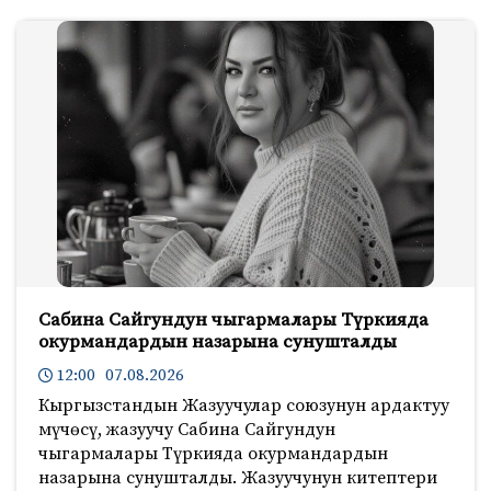
Сабина Сайгундун чыгармалары Түркияда
окурмандардын назарына сунушталды
12:00 07.08.2026
Кыргызстандын Жазуучулар союзунун ардактуу
мүчөсү, жазуучу Сабина Сайгундун
чыгармалары Түркияда окурмандардын
назарына сунушталды. Жазуучунун китептери