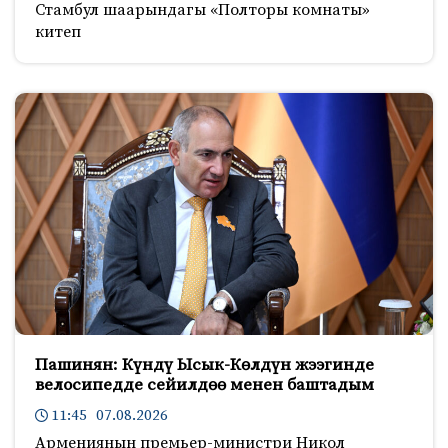
Стамбул шаарындагы «Полторы комнаты»
китеп
Пашинян: Күндү Ысык-Көлдүн жээгинде
велосипедде сейилдөө менен баштадым
11:45 07.08.2026
Армениянын премьер-министри Никол