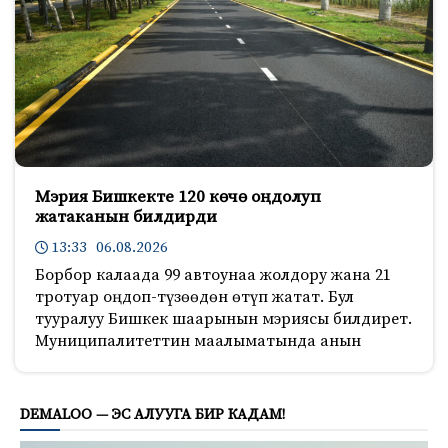
Мэрия Бишкекте 120 көчө оңдолуп
жатаканын билдирди
13:33 06.08.2026
Борбор калаада 99 автоунаа жолдору жана 21
тротуар оңдоп-түзөөдөн өтүп жатат. Бул
тууралуу Бишкек шаарынын мэриясы билдирет.
Муниципалитеттин маалыматында анын
809
DEMALOO — ЭС АЛУУГА БИР КАДАМ!