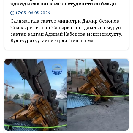
адамды сактап калган студентти сыйлады
17:05 06.08.2026
Саламаттык сактоо министри Дамир Осмонов
жол кырсыгынан жабыркаган адамдын өмүрүн
сактап калган Адинай Кабенова менен жолукту.
Бул тууралуу министрликтин басма