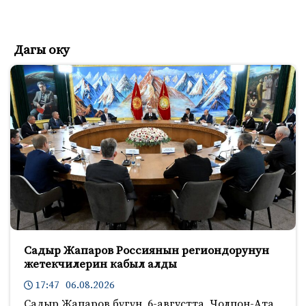
Дагы оку
Садыр Жапаров Россиянын региондорунун
жетекчилерин кабыл алды
17:47 06.08.2026
Садыр Жапаров бүгүн, 6-августта, Чолпон-Ата