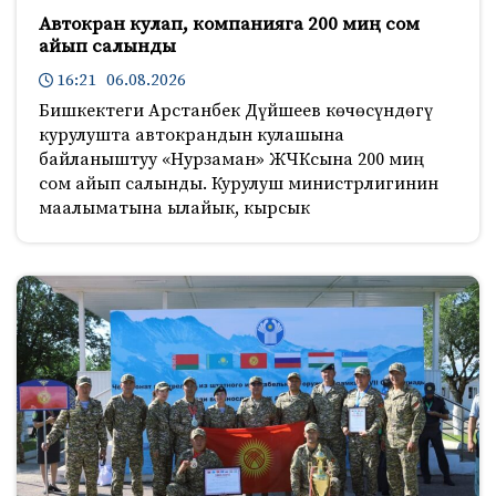
Автокран кулап, компанияга 200 миң сом
айып салынды
16:21 06.08.2026
Бишкектеги Арстанбек Дүйшеев көчөсүндөгү
курулушта автокрандын кулашына
байланыштуу «Нурзаман» ЖЧКсына 200 миң
сом айып салынды. Курулуш министрлигинин
маалыматына ылайык, кырсык