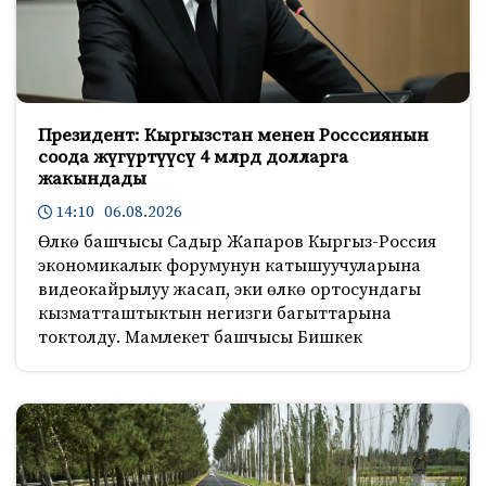
Президент: Кыргызстан менен Росссиянын
соода жүгүртүүсү 4 млрд долларга
жакындады
14:10 06.08.2026
Өлкө башчысы Садыр Жапаров Кыргыз-Россия
экономикалык форумунун катышуучуларына
видеокайрылуу жасап, эки өлкө ортосундагы
кызматташтыктын негизги багыттарына
токтолду. Мамлекет башчысы Бишкек