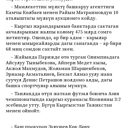
– Мамлекеттик мүлктү башкаруу агенттиги
Камчы Көлбаев менен Райым Матраимовдун 10
аталыштагы мүлкүн аукционго койду.
– Кыргыз жарандарынын банктарда сактаган
акчаларынын жалпы колөмү 475 млрд сомго
жетиптир. Ошондо, ар бир адам – карылар
менен ымыркайларды дагы санаганда – ар бири
68 миң сомдон сактайт экен.
– Жайында Парижде өтө турган Олимпиадага
Айсулуу Тыныбекова, Айпери Медет кызы,
Акжол Махмудов, Жоламан Шаршенбеков,
Эрназар Акматалиев, Бекзат Алмаз уулу жана
суучул Денис Петрашов жолдомо алды, дагы
башка спортчулар алышы мүмкүн.
– Таиландда өтүп жаткан футзал боюнча Азия
чемпионатында кыргыз курамасы Японияны 3:2
эсебинде утту. Бүгүн Кыргызстан Тажикстан
менен ойнойт.
– Баш прокурор Зулушев Көк-Бөрү