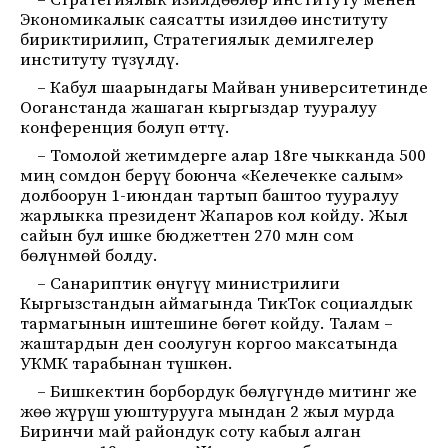
– Стратегиялык изилдөөлөр институту менен
Экономикалык саясатты изилдөө институту
бириктирилип, Стратегиялык демилгелер
институту түзүлдү.
– Кабул шаарындагы Майван университетинде
Ооганстанда жашаган кыргыздар тууралуу
конференция болуп өттү.
– Томолой жетимдерге алар 18ге чыкканда 500
миң сомдон берүү боюнча «Келечекке салым»
долбоорун 1-июндан тартып баштоо тууралуу
жарлыкка президент Жапаров кол койду. Жыл
сайын бул ишке бюджеттен 270 млн сом
бөлүнмөй болду.
– Санариптик өнүгүү министрилиги
Кыргызстандын аймагында ТикТок социалдык
тармагынын иштешине бөгөт койду. Талам –
жаштардын ден соолугун коргоо максатында
УКМК тарабынан түшкөн.
– Бишкектин борбордук бөлүгүндө митинг же
жөө жүрүш уюштурууга мындан 2 жыл мурда
Биринчи май райондук соту кабыл алган