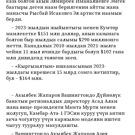
каза болгон акын Элмирбек Иманалиевге Эмгек
баатыры деген наам берилгенин айтты жана
манасчы Рысбай Исаковго Эл артисти наамын
берди.
– 2023-жылдын жыйынтыгы менен Кумтөр
мамлекетке $151 млн доллар, анын казынага
болгон быр жылдык салымы $290 миллионго
жетти. Канадалык 2010-жылдан 2021-жылга
чейин 11 жыл ичинде бардыгы болуп $102 гана
млн дивиденд төлөгөн экен.
– «Кыргызалтын» ишканасынын 2023-
жылдагы кирешеси 15 млрд сомго жетиптир,
бул – $164 млн.
– Акылбек Жапаров Вашингтондо Дүйнөлүк
банктын регионалдык директору Асад Алам
жана вице-президенти Мамта Мурти менен
жолугуп, Камбар-Ата-1 ГЭСин куруу үчүн антип
акча чогултуу үчүн каржылоо моделин иштеп
чыгуу тууралуу макулдашты.
– Вашингтондо Акылбек Жапаров Азия