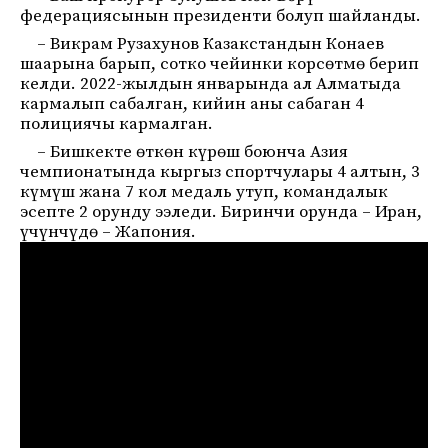
федерациясынын президенти болуп шайланды.
– Викрам Рузахунов Казакстандын Конаев
шаарына барып, сотко чейинки корсөтмө берип
келди. 2022-жылдын январында ал Алматыда
кармалып сабалган, кийин аны сабаган 4
полициячы кармалган.
– Бишкекте өткөн күрөш боюнча Азия
чемпионатында кыргыз спортчулары 4 алтын, 3
күмүш жана 7 кол медаль утуп, командалык
эсепте 2 орунду ээледи. Биринчи орунда – Иран,
үчүнчүдө – Жапония.