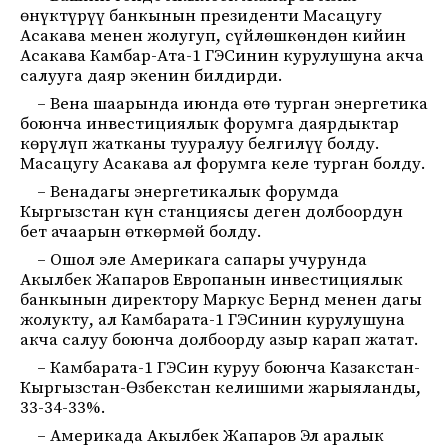
өнүктүрүү банкынын президенти Масацугу
Асакава менен жолугуп, сүйлөшкөндөн кийин
Асакава Камбар-Ата-1 ГЭСинин курулушуна акча
салууга даяр экенин билдирди.
– Вена шаарында июнда өтө турган энергетика
боюнча инвестициялык форумга даярдыктар
көрүлүп жатканы тууралуу белгилүү болду.
Масацугу Асакава ал форумга келе турган болду.
– Венадагы энергетикалык форумда
Кыргызстан күн станциясы деген долбоордун
бет ачаарын өткөрмөй болду.
– Ошол эле Америкага сапары учурунда
Акылбек Жапаров Европанын инвестициялык
банкынын директору Маркус Бернд менен дагы
жолукту, ал Камбарата-1 ГЭСинин курулушуна
акча салуу боюнча долбоорду азыр карап жатат.
– Камбарата-1 ГЭСин куруу боюнча Казакстан-
Кыргызстан-Өзбекстан келишими жарыяланды,
33-34-33%.
– Америкада Акылбек Жапаров Эл аралык