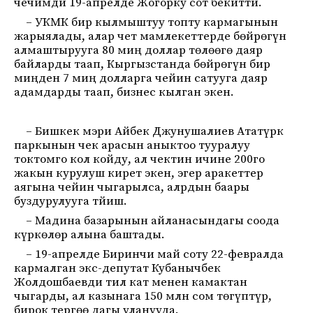
чечимди 19-апрелде Жогорку сот бекитти.
– УКМК бир кылмыштуу топту кармагынын
жарыялады, алар чет мамлекеттерде бөйрөгүн
алмаштырууга 80 миң доллар төлөөгө даяр
байларды таап, Кыргызстанда бөйрөгүн бир
миңден 7 миң долларга чейин сатууга даяр
адамдарды таап, бизнес кылган экен.
– Бишкек мэри Айбек Джунушалиев Ататүрк
паркынын чек арасын аныктоо тууралуу
токтомго кол койду, ал чектин ичине 200го
жакын курулуш кирет экен, эгер аракеттер
аягына чейин чыгарылса, алрдын баары
буздурулууга тйиш.
– Мадина базарынын айланасындагы соода
күркөлөр алына баштады.
– 19-апрелде Биринчи май соту 22-февралда
кармалган экс-депутат Кубанычбек
Жолдошбаевди тил кат менен камактан
чыгарды, ал казынага 150 млн сом төгүптүр,
бирок тергөө дагы уланууда.