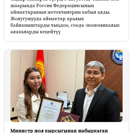
шаарында Россия Федерациясынын
аймактарынын жетекчилерин кабыл алды.
Жолугушууда аймактар аралык
байланыштарды чыңдоо, соода-экономикалык
алакаларды кеңейтүү
Министр жол кырсыгынан жабыркаган