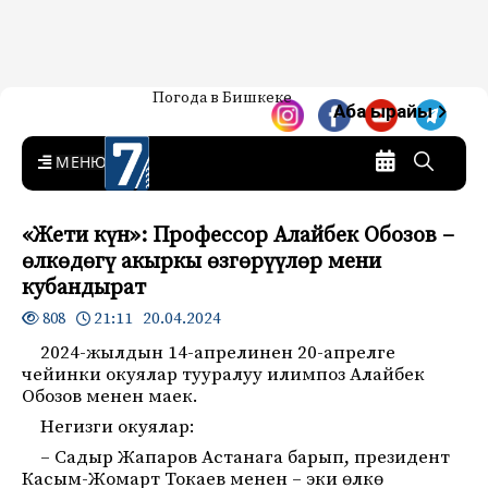
Жаңылыктар — Кыргызстан
Погода в Бишкеке
7-канал. Жаңылыктар —
Аба ырайы
Кыргызстан
MENU
«Жети күн»: Профессор Алайбек Обозов –
өлкөдөгү акыркы өзгөрүүлөр мени
кубандырат
21:11 20.04.2024
808
2024-жылдын 14-апрелинен 20-апрелге
чейинки окуялар тууралуу илимпоз Алайбек
Обозов менен маек.
Негизги окуялар:
– Садыр Жапаров Астанага барып, президент
Касым-Жомарт Токаев менен – эки өлкө