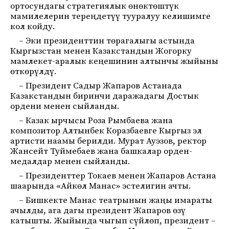
ортосундагы стратегиялык өнөктөштүк
мамилелерин тереңдетүү тууралуу келишимге
кол койду.
– Эки президенттин төрагалыгы астында
Кыргызстан менен Казакстандын Жогорку
мамлекет-аралык кеңешинин алтынчы жыйыны
өткөрүлдү.
– Президент Садыр Жапаров Астанада
Казакстандын биринчи даражадагы Достык
ордени менен сыйланды.
– Казак ырчысы Роза Рымбаева жана
композитор Алтынбек Коразбаевге Кыргыз эл
артисти наамы берилди. Мурат Ауэзов, ректор
Жансейт Туймебаев жана башкалар орден-
медалдар менен сыйланды.
– Президенттер Токаев менен Жапаров Астана
шаарында «Айкөл Манас» эстелигин ачты.
– Бишкекте Манас театрынын жаңы имараты
ачылды, ага дагы президент Жапаров өзү
катышты. Жыйында чыгып сүйлөп, президент –