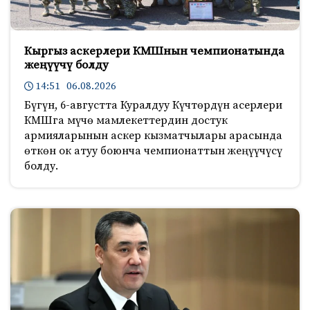
Кыргыз аскерлери КМШнын чемпионатында
жеңүүчү болду
14:51 06.08.2026
Бүгүн, 6-августта Куралдуу Күчтөрдүн асерлери
КМШга мүчө мамлекеттердин достук
армияларынын аскер кызматчылары арасында
өткөн ок атуу боюнча чемпионаттын жеңүүчүсү
болду.