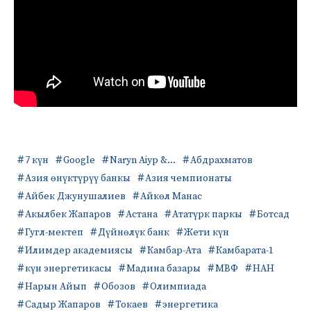
7 күн
Google
Naryn Aiyp &...
Абдрахматов
Азия өнүктүрүү банкы
Азия чемпионаты
Айбек Джунушалиев
Айкөл Манас
Акылбек Жапаров
Астана
Ататүрк паркы
Ботсад
Гугл-мектеп
Дүйнөлүк банк
Жети күн
Илимдер академиясы
Камбар-Ата
Камбарата-1
күн энергетикасы
Мадина базары
МВФ
НАН
Нарын Айып
Обозов
Олимпиада
Садыр Жапаров
Токаев
энергетика