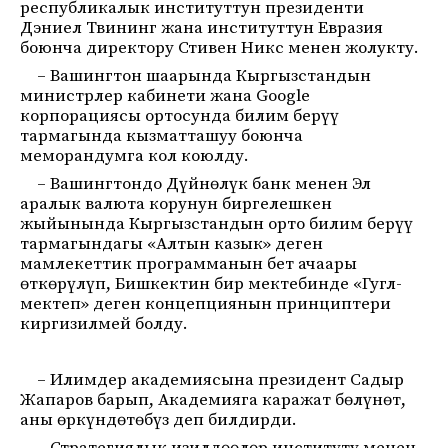
республикалык институттун президенти
Дэниел Твининг жана институттун Евразия
боюнча директору Стивен Никс менен жолукту.
– Вашингтон шаарында Кыргызстандын
министрлер кабинети жана Google
корпорациясы ортосунда билим берүү
тармагында кызматташуу боюнча
меморандумга кол коюлду.
– Вашингтондо Дүйнөлүк банк менен Эл
аралык валюта корунун биргелешкен
жыйынында Кыргызстандын орто билим берүү
тармагындагы «Алтын казык» деген
мамлекеттик программанын бет ачаары
өткөрүлүп, Бишкектин бир мектебинде «Гугл-
мектеп» деген концепциянын принциптери
киргизилмей болду.
– Илимдер академиясына президент Садыр
Жапаров барып, Академияга каражат бөлүнөт,
аны өркүндөтөбүз деп билдирди.