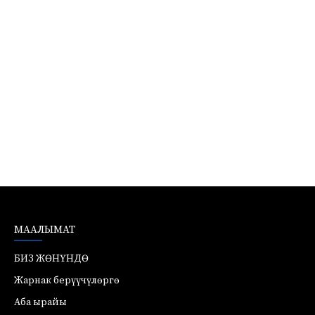
МААЛЫМАТ
БИЗ ЖӨНҮНДӨ
Жарнак берүүчүлөргө
Аба ырайы