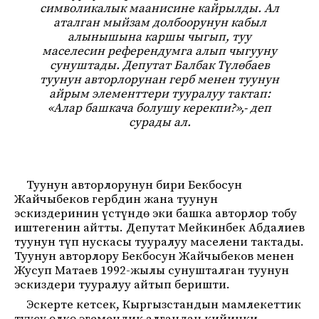
символикалык маанисине кайрылды. Ал
аталган мыйзам долбоорунун кабыл
алынышына каршы чыгып, туу
маселесин референдумга алып чыгууну
сунуштады. Депутат Балбак Түлөбаев
туунун авторлорунан герб менен туунун
айрым элементтери тууралуу тактап:
«Алар башкача болушу керекпи?»,- деп
сурады ал.
Туунун авторлорунун бири Бекбосун
Жайчыбеков гербдин жана туунун
эскиздеринин үстүндө эки башка авторлор тобу
иштегенин айтты. Депутат Мейкинбек Абдалиев
туунун түп нускасы тууралуу маселени тактады.
Туунун авторлору Бекбосун Жайчыбеков менен
Жусуп Матаев 1992-жылы сунушталган туунун
эскиздери тууралуу айтып беришти.
Эскерте кетсек, Кыргызстандын мамлекеттик