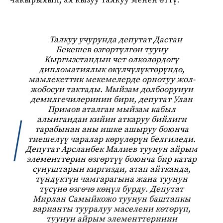
чакырылып, ал кызуу талкуу менен өттү.
Талкуу учурунда депутат Дастан
Бекешев өзгөртүлгөн тууну
Кыргызстандын чет өлкөлөрдөгү
дипломатиялык өкүлчүлүктөрүндө,
мамлекеттик мекемелерде орнотуу жол-
жобосун тактады. Мыйзам долбоорунун
демилгечилеринин бири, депутат Улан
Примов аталган мыйзам кабыл
алынгандан кийин аткаруу бийлиги
тарабынан аны ишке ашыруу боюнча
тиешелүү чаралар көрүлөрүн белгиледи.
Депутат Арсланбек Малиев туунун айрым
элементтерин өзгөртүү боюнча бир катар
сунуштарын киргизди, атап айтканда,
түндүктүн чамгарагына жана туунун
түсүнө өзгөчө көңүл бурду. Депутат
Мирлан Самыйкожо туунун баштапкы
варианты тууралуу маселени көтөрүп,
туунун айрым элементтеринин