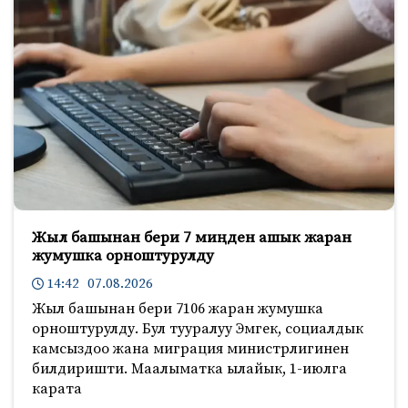
Жыл башынан бери 7 миңден ашык жаран
жумушка орноштурулду
14:42 07.08.2026
Жыл башынан бери 7106 жаран жумушка
орноштурулду. Бул тууралуу Эмгек, социалдык
камсыздоо жана миграция министрлигинен
билдиришти. Маалыматка ылайык, 1-июлга
карата