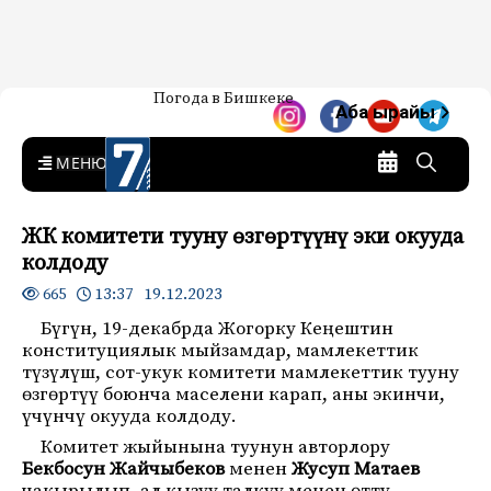
Жаңылыктар — Кыргызстан
Погода в Бишкеке
7-канал. Жаңылыктар —
Аба ырайы
Кыргызстан
MENU
ЖК комитети тууну өзгөртүүнү эки окууда
колдоду
13:37 19.12.2023
665
Бүгүн, 19-декабрда Жогорку Кеңештин
конституциялык мыйзамдар, мамлекеттик
түзүлүш, сот-укук комитети мамлекеттик тууну
өзгөртүү боюнча маселени карап, аны экинчи,
үчүнчү окууда колдоду.
Комитет жыйынына туунун авторлору
Бекбосун Жайчыбеков
менен
Жусуп Матаев