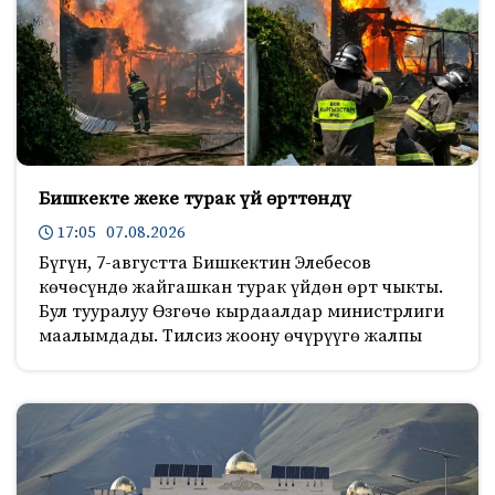
Бишкекте жеке турак үй өрттөндү
17:05 07.08.2026
Бүгүн, 7-августта Бишкектин Элебесов
көчөсүндө жайгашкан турак үйдөн өрт чыкты.
Бул тууралуу Өзгөчө кырдаалдар министрлиги
маалымдады. Тилсиз жоону өчүрүүгө жалпы