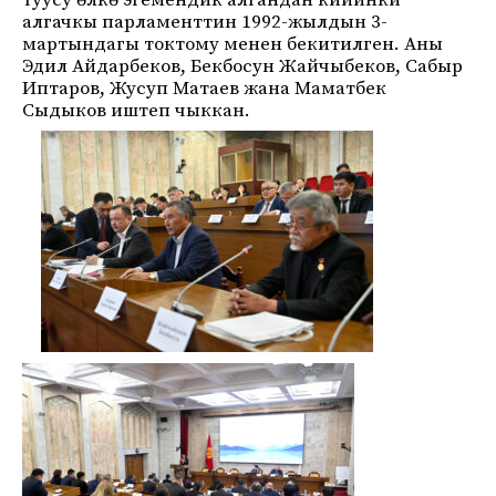
туусу өлкө эгемендик алгандан кийинки
алгачкы парламенттин 1992-жылдын 3-
мартындагы токтому менен бекитилген. Аны
Эдил Айдарбеков, Бекбосун Жайчыбеков, Сабыр
Иптаров, Жусуп Матаев жана Маматбек
Сыдыков иштеп чыккан.