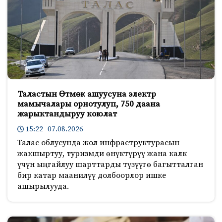
Таластын Өтмөк ашуусуна электр
мамычалары орнотулуп, 750 даана
жарыктандыруу коюлат
15:22 07.08.2026
Талас облусунда жол инфраструктурасын
жакшыртуу, туризмди өнүктүрүү жана калк
үчүн ыңгайлуу шарттарды түзүүгө багытталган
бир катар маанилүү долбоорлор ишке
ашырылууда.