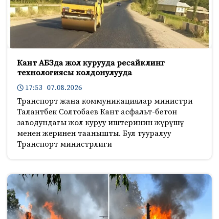
Кант АБЗда жол курууда ресайклинг
технологиясы колдонулууда
17:53 07.08.2026
Транспорт жана коммуникациялар министри
Талантбек Солтобаев Кант асфальт-бетон
заводундагы жол куруу иштеринин жүрүшү
менен жеринен таанышты. Бул тууралуу
Транспорт министрлиги