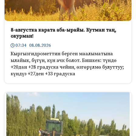
8-августка карата аба-ырайы. Кутман таң,
окурман!
07:34 08.08.2026
Кыргызгидрометтин берген маалыматына
ылайык, бүгүн, күн ачк болот. Бишкек: түндө
+20дан +28 градуска чейин, өзгөрүлмө булуттуу;
күндүз +27ден +33 градуска