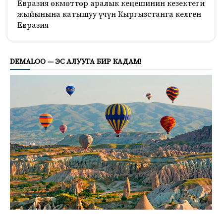
Евразия өкмөттөр аралык кеңешинин кезектеги
жыйынына катышуу үчүн Кыргызстанга келген
Евразия
666
DEMALOO — ЭС АЛУУГА БИР КАДАМ!