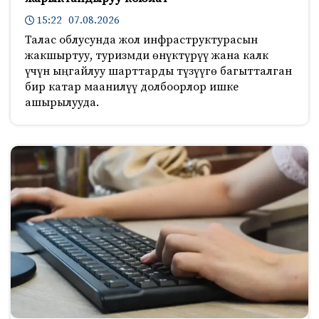
15:22 07.08.2026
Талас облусунда жол инфраструктурасын
жакшыртуу, туризмди өнүктүрүү жана калк
үчүн ыңгайлуу шарттарды түзүүгө багытталган
бир катар маанилүү долбоорлор ишке
ашырылууда.