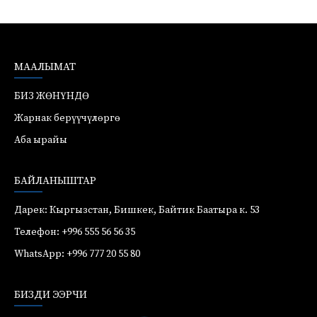
МААЛЫМАТ
БИЗ ЖӨНҮНДӨ
Жарнак берүүчүлөргө
Аба ырайы
БАЙЛАНЫШТАР
Дарек: Кыргызстан, Бишкек, Байтик Баатыра к. 53
Телефон: +996 555 56 56 35
WhatsApp: +996 777 20 55 80
БИЗДИ ЭЭРЧИ