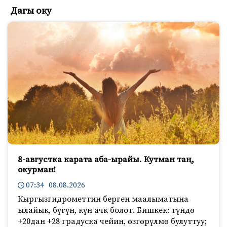
Дагы оку
8-августка карата аба-ырайы. Кутман таң,
окурман!
07:34 08.08.2026
Кыргызгидрометтин берген маалыматына
ылайык, бүгүн, күн ачк болот. Бишкек: түндө
+20дан +28 градуска чейин, өзгөрүлмө булуттуу;