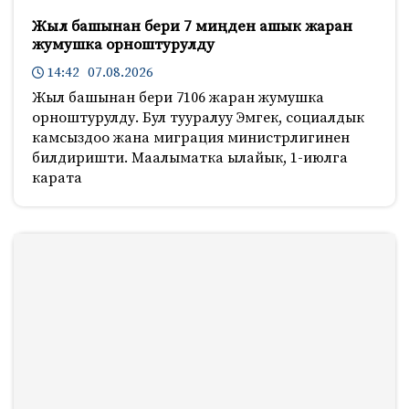
Жыл башынан бери 7 миңден ашык жаран
жумушка орноштурулду
14:42 07.08.2026
Жыл башынан бери 7106 жаран жумушка
орноштурулду. Бул тууралуу Эмгек, социалдык
камсыздоо жана миграция министрлигинен
билдиришти. Маалыматка ылайык, 1-июлга
карата