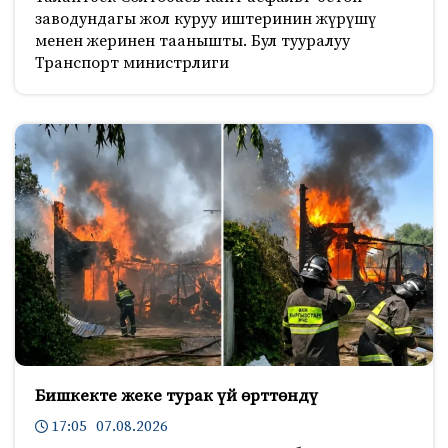
заводундагы жол куруу иштеринин жүрүшү
менен жеринен таанышты. Бул тууралуу
Транспорт министрлиги
Бишкекте жеке турак үй өрттөндү
17:05 07.08.2026