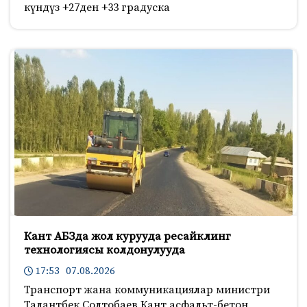
күндүз +27ден +33 градуска
Кант АБЗда жол курууда ресайклинг
технологиясы колдонулууда
17:53 07.08.2026
Транспорт жана коммуникациялар министри
Талантбек Солтобаев Кант асфальт-бетон