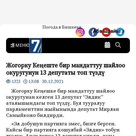
Жаңылыктар — Кыргызстан
Погода в Бишкеке
7-канал. Жаңылыктар —
Аба ырайы
Кыргызстан
MENU
Жогорку Кеңеште бир мандаттуу шайлоо
окуругунун 13 депутаты топ түздү
13:08 30.12.2021
1323
Жогорку Кеңешке бир мандаттуу шайлоо
окуругунан келген 13 депутат “Элдик”
аталышындагы топ түздү. Бул тууралуу
парламенттин жыйынында депутат Мирлан
Самыйкожо билдирди.
«Эл добушун партияга эмес, бизге берген.
Кайсы бир партияга кошулбай «Элдик» тобун