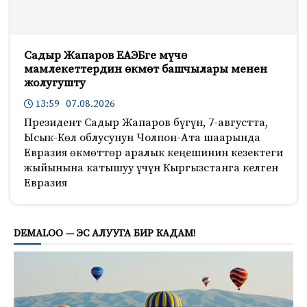
Садыр Жапаров ЕАЭБге мүчө
мамлекеттердин өкмөт башчылары менен
жолугушту
13:59 07.08.2026
Президент Садыр Жапаров бүгүн, 7-августта,
Ысык-Көл облусунун Чолпон-Ата шаарында
Евразия өкмөттөр аралык кеңешинин кезектеги
жыйынына катышуу үчүн Кыргызстанга келген
Евразия
1324
DEMALOO — ЭС АЛУУГА БИР КАДАМ!