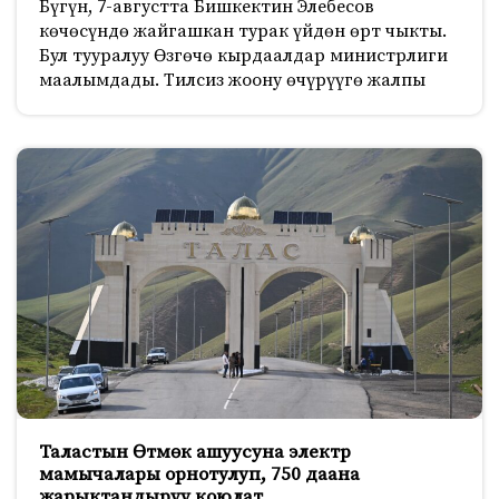
Бүгүн, 7-августта Бишкектин Элебесов
көчөсүндө жайгашкан турак үйдөн өрт чыкты.
Бул тууралуу Өзгөчө кырдаалдар министрлиги
маалымдады. Тилсиз жоону өчүрүүгө жалпы
Таластын Өтмөк ашуусуна электр
мамычалары орнотулуп, 750 даана
жарыктандыруу коюлат