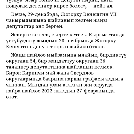
түздүк. Азыр топко 13 депутат кирди, дагы
кошулам дегендер кирсе болот», — дейт ал.
Кечээ, 29-декабрда, Жогорку Кеңештин VII
чакырылышына шайланып келген жаңы
депутаттар ант берген.
Эскерте кетсек, скерте кетсек, Кыргызстанда
үстүбүздөгү жылдын 28-ноябрында Жогорку
Кеңештин депутаттарын шайлоо өткөн.
Жаңы шайлоо мыйзамына ылайык, бирдиктүү
округдан 54, бир мандаттуу округдан 36
талапкер депутаттыкка шайланып келмек.
Бирок Биринчи май жана Свердлов
округдарында баарына каршы графасы алдыга
чыккан. Мындан улам аталган эки округда
кайра шайлоо 2022-жылдын 27-февралында
өтөт.