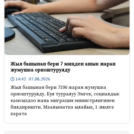
Жыл башынан бери 7 миңден ашык жаран
жумушка орноштурулду
14:42 07.08.2026
Жыл башынан бери 7106 жаран жумушка
орноштурулду. Бул тууралуу Эмгек, социалдык
камсыздоо жана миграция министрлигинен
билдиришти. Маалыматка ылайык, 1-июлга
карата