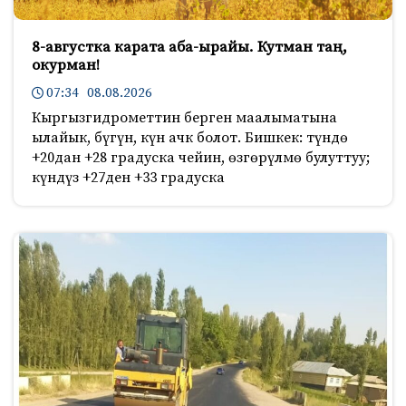
8-августка карата аба-ырайы. Кутман таң,
окурман!
07:34 08.08.2026
Кыргызгидрометтин берген маалыматына
ылайык, бүгүн, күн ачк болот. Бишкек: түндө
+20дан +28 градуска чейин, өзгөрүлмө булуттуу;
күндүз +27ден +33 градуска