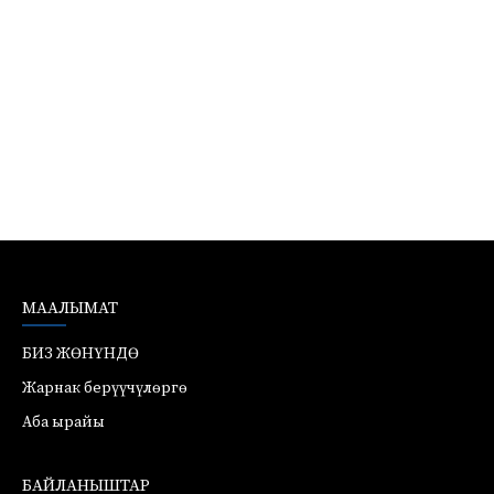
МААЛЫМАТ
БИЗ ЖӨНҮНДӨ
Жарнак берүүчүлөргө
Аба ырайы
БАЙЛАНЫШТАР