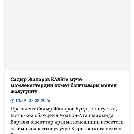
Садыр Жапаров ЕАЭБге мүчө
мамлекеттердин өкмөт башчылары менен
жолугушту
13:59 07.08.2026
Президент Садыр Жапаров бүгүн, 7-августта,
Ысык-Көл облусунун Чолпон-Ата шаарында
Евразия өкмөттөр аралык кеңешинин кезектеги
жыйынына катышуу үчүн Кыргызстанга келген