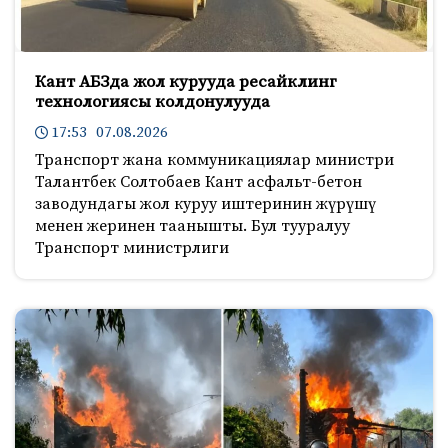
Кант АБЗда жол курууда ресайклинг
технологиясы колдонулууда
17:53 07.08.2026
Транспорт жана коммуникациялар министри
Талантбек Солтобаев Кант асфальт-бетон
заводундагы жол куруу иштеринин жүрүшү
менен жеринен таанышты. Бул тууралуу
Транспорт министрлиги