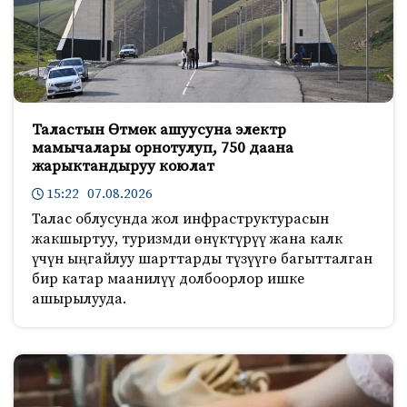
Таластын Өтмөк ашуусуна электр
мамычалары орнотулуп, 750 даана
жарыктандыруу коюлат
15:22 07.08.2026
Талас облусунда жол инфраструктурасын
жакшыртуу, туризмди өнүктүрүү жана калк
үчүн ыңгайлуу шарттарды түзүүгө багытталган
бир катар маанилүү долбоорлор ишке
ашырылууда.