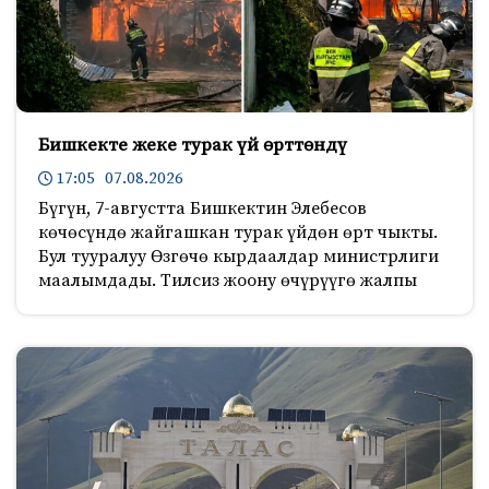
Бишкекте жеке турак үй өрттөндү
17:05 07.08.2026
Бүгүн, 7-августта Бишкектин Элебесов
көчөсүндө жайгашкан турак үйдөн өрт чыкты.
Бул тууралуу Өзгөчө кырдаалдар министрлиги
маалымдады. Тилсиз жоону өчүрүүгө жалпы