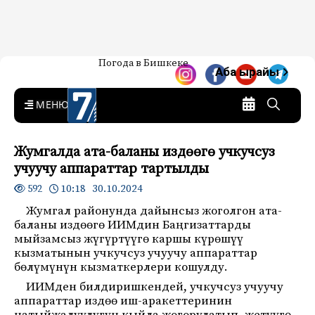
Жаңылыктар — Кыргызстан
Погода в Бишкеке
7-канал. Жаңылыктар —
Аба ырайы
Кыргызстан
MENU
Жумгалда ата-баланы издөөгө учкучсуз
учуучу аппараттар тартылды
10:18 30.10.2024
592
Жумгал районунда дайынсыз жоголгон ата-
баланы издөөгө ИИМдин Баңгизаттарды
мыйзамсыз жүгүртүүгө каршы күрөшүү
кызматынын учкучсуз учуучу аппараттар
бөлүмүнүн кызматкерлери кошулду.
ИИМден билдиришкендей, учкучсуз учуучу
аппараттар издөө иш-аракеттеринин