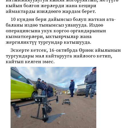
натыйжалуулугун кыйла жогорулатып, жетүүгө
кыйын болгон жерлерди жана кеңири
аймактарды изилдөөгө жардам берет.
10 күндөн бери дайынсыз болуп жаткан ата-
баланы издөө тынымсыз уланууда. Издөө
операциясына укук коргоо органдарынын
кызматкерлери, ыктыярчылар жана
жергиликтүү тургундар катышууда.
Эскерте кетсек, 16-октябрда Өрнөк айылынын
тургундары мал кайтарууга жайлоого кетип,
кайтып келген эмес.