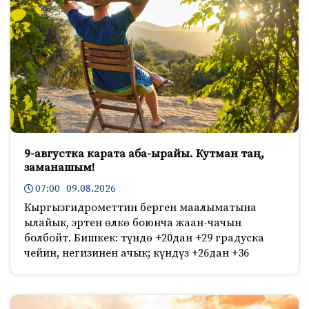
9-августка карата аба-ырайы. Кутман таң,
заманашым!
07:00 09.08.2026
Кыргызгидрометтин берген маалыматына
ылайык, эртен өлкө боюнча жаан-чачын
болбойт. Бишкек: түндө +20дан +29 градуска
чейин, негизинен ачык; күндүз +26дан +36