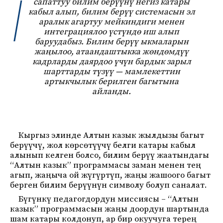
сапаттуу билим берүүнү негиз катары
кабыл алып, билим берүү системасын эл
аралык агартуу мейкиндиги менен
интеграциялоо үстүндө иш алып
баруудабыз. Билим берүү ыкмаларын
жаңылоо, атаандаштыкка жөндөмдүү
кадрларды даярдоо үчүн бардык зарыл
шарттарды түзүү — мамлекеттин
артыкчылык берилген багытына
айланды.
Кыргыз элинде Алтын казык жылдызы багыт
берүүчү, жол көрсөтүүчү белги катары кабыл
алынып келген болсо, билим берүү жаатындагы
“Алтын казык” программасы заман менен тең
агып, жаңыча ой жүгүртүп, жаңы жашоого багыт
берген билим берүүнүн символу болуп саналат.
Бүгүнкү педагогдордун миссиясы – “Алтын
казык” программасын жаңы доордун шартында
шам катары колдонуп, ар бир окуучуга терең