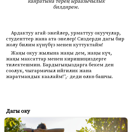
кайратына терең ыраазычылык
билдирем.
Ардактуу агай-эжейлер, урматтуу окуучулар,
студенттер жана ата-энелер! Сиздерди дагы бир
жолу билим күнүбүз менен куттуктайм!
Жаңы окуу жылына жаңы дем, жаңы күч,
жаңы максаттар менен киришиңиздерге
тилектешмин. Бардыгыңыздарга бекем ден
соолук, чыгармачыл ийгилик жана
жаратмандык каалайм!”,- деди өлкө башчы.
Дагы оку