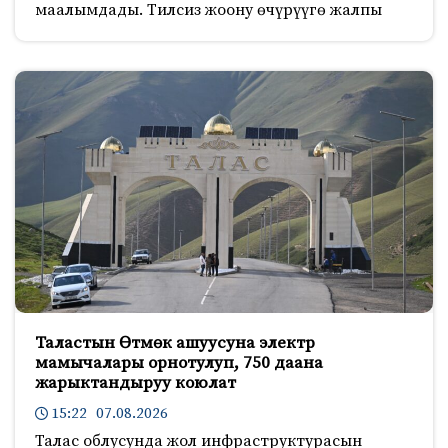
маалымдады. Тилсиз жоону өчүрүүгө жалпы
Таластын Өтмөк ашуусуна электр
мамычалары орнотулуп, 750 даана
жарыктандыруу коюлат
15:22 07.08.2026
Талас облусунда жол инфраструктурасын