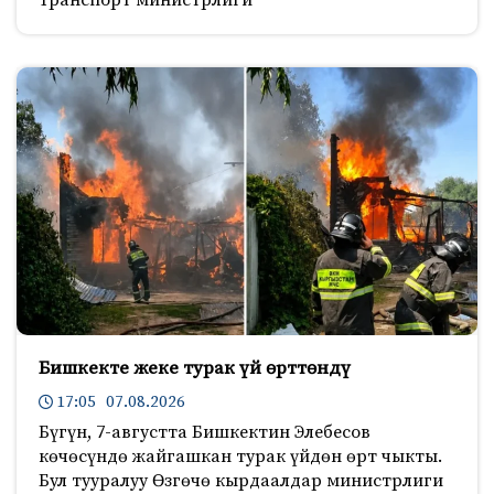
Транспорт министрлиги
Бишкекте жеке турак үй өрттөндү
17:05 07.08.2026
Бүгүн, 7-августта Бишкектин Элебесов
көчөсүндө жайгашкан турак үйдөн өрт чыкты.
Бул тууралуу Өзгөчө кырдаалдар министрлиги