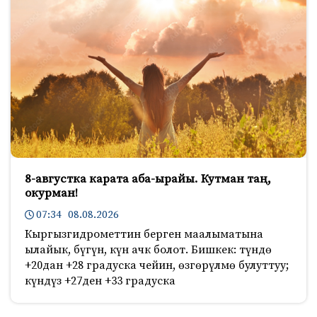
8-августка карата аба-ырайы. Кутман таң,
окурман!
07:34 08.08.2026
Кыргызгидрометтин берген маалыматына
ылайык, бүгүн, күн ачк болот. Бишкек: түндө
+20дан +28 градуска чейин, өзгөрүлмө булуттуу;
күндүз +27ден +33 градуска