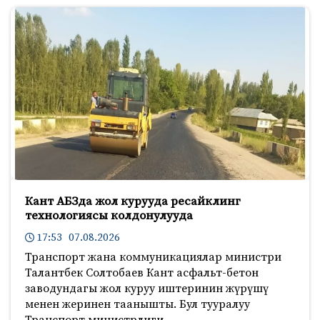
Кант АБЗда жол курууда ресайклинг
технологиясы колдонулууда
17:53 07.08.2026
Транспорт жана коммуникациялар министри
Талантбек Солтобаев Кант асфальт-бетон
заводундагы жол куруу иштеринин жүрүшү
менен жеринен таанышты. Бул тууралуу