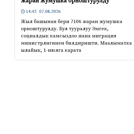
жаран жумушка орноштурулду
14:42 07.08.2026
Жыл башынан бери 7106 жаран жумушка
орноштурулду. Бул тууралуу Эмгек,
социалдык камсыздоо жана миграция
министрлигинен билдиришти. Маалыматка
ылайык, 1-июлга карата
1154