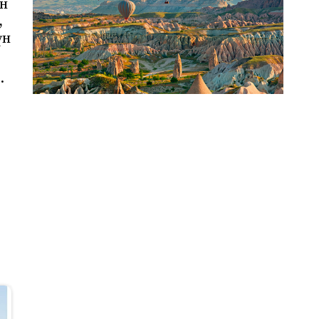
ун
,
үн
.