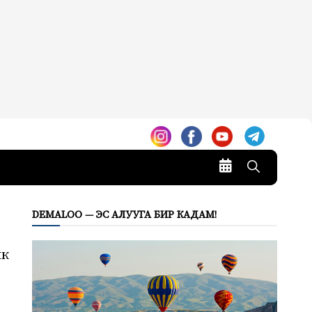
DEMALOO — ЭС АЛУУГА БИР КАДАМ!
ик