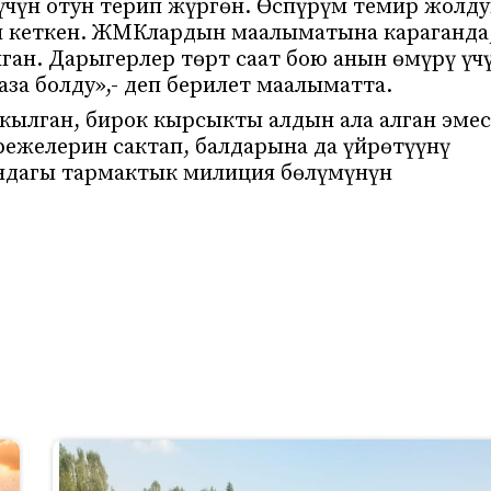
 үчүн отун терип жүргөн. Өспүрүм темир жолд
үп кеткен. ЖМКлардын маалыматына караганда
ган. Дарыгерлер төрт саат бою анын өмүрү үч
аза болду»,- деп берилет маалыматта.
 кылган, бирок кырсыкты алдын ала алган эмес
режелерин сактап, балдарына да үйрөтүүнү
ындагы тармактык милиция бөлүмүнүн