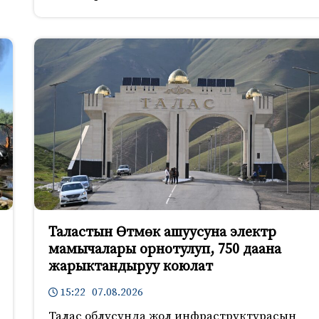
Таластын Өтмөк ашуусуна электр
мамычалары орнотулуп, 750 даана
жарыктандыруу коюлат
15:22 07.08.2026
Талас облусунда жол инфраструктурасын