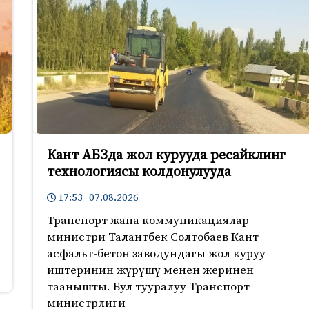
Кант АБЗда жол курууда ресайклинг
технологиясы колдонулууда
17:53 07.08.2026
Транспорт жана коммуникациялар
министри Талантбек Солтобаев Кант
асфальт-бетон заводундагы жол куруу
иштеринин жүрүшү менен жеринен
таанышты. Бул тууралуу Транспорт
министрлиги