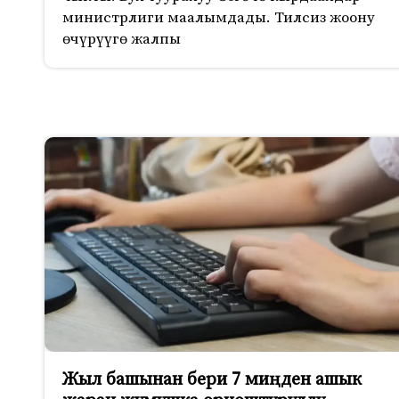
министрлиги маалымдады. Тилсиз жоону
өчүрүүгө жалпы
Жыл башынан бери 7 миңден ашык