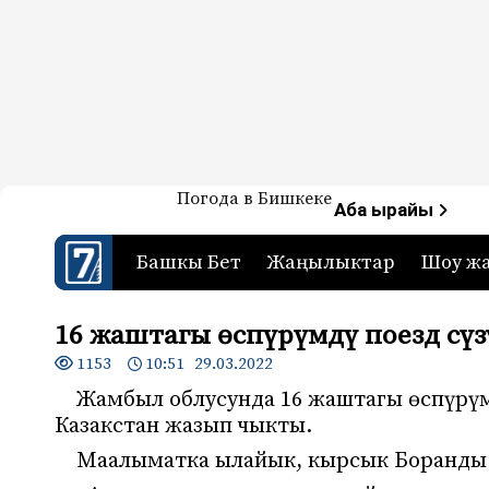
Жаңылыктар — Кыргызстан
Погода в Бишкеке
7-канал. Жаңылыктар 
Аба ырайы
Башкы Бет
Жаңылыктар
Шоу ж
16 жаштагы өспүрүмдү поезд сүз
1153
10:51 29.03.2022
Жамбыл облусунда 16 жаштагы өспүрүм 
Казакстан жазып чыкты.
Маалыматка ылайык, кырсык Боранды 