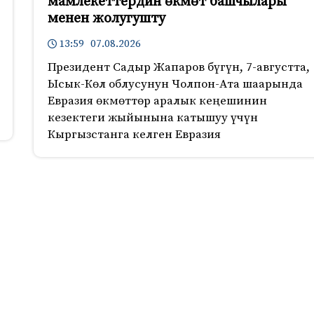
мамлекеттердин өкмөт башчылары
менен жолугушту
13:59 07.08.2026
Президент Садыр Жапаров бүгүн, 7-августта,
Ысык-Көл облусунун Чолпон-Ата шаарында
Евразия өкмөттөр аралык кеңешинин
кезектеги жыйынына катышуу үчүн
Кыргызстанга келген Евразия