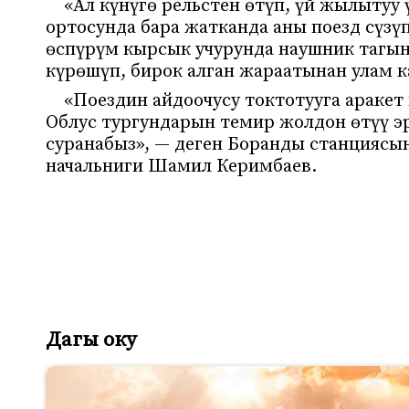
«Ал күнүгө рельстен өтүп, үй жылытуу
ортосунда бара жатканда аны поезд сүз
өспүрүм кырсык учурунда наушник тагын
күрөшүп, бирок алган жараатынан улам к
«Поездин айдоочусу токтотууга аракет
Облус тургундарын темир жолдон өтүү э
суранабыз», — деген Боранды станцияс
начальниги Шамил Керимбаев.
Дагы оку