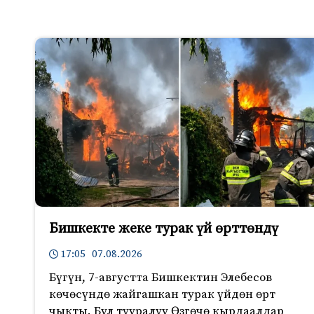
Бишкекте жеке турак үй өрттөндү
17:05 07.08.2026
Бүгүн, 7-августта Бишкектин Элебесов
көчөсүндө жайгашкан турак үйдөн өрт
чыкты. Бул тууралуу Өзгөчө кырдаалдар