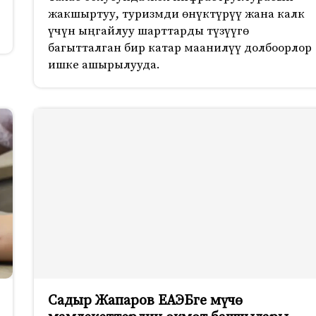
жакшыртуу, туризмди өнүктүрүү жана калк
үчүн ыңгайлуу шарттарды түзүүгө
багытталган бир катар маанилүү долбоорлор
ишке ашырылууда.
Садыр Жапаров ЕАЭБге мүчө