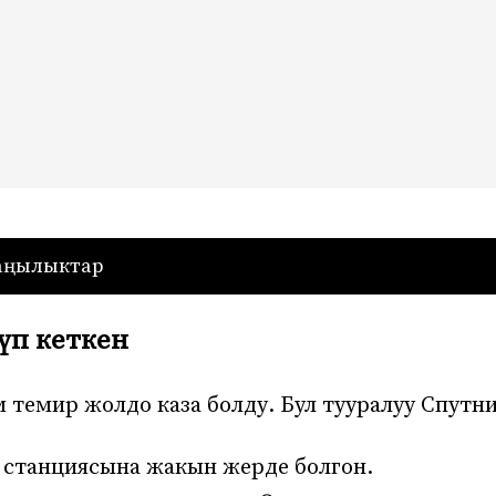
— Кыргызстан
аңылыктар
үп кеткен
темир жолдо каза болду. Бул тууралуу Спутн
станциясына жакын жерде болгон.