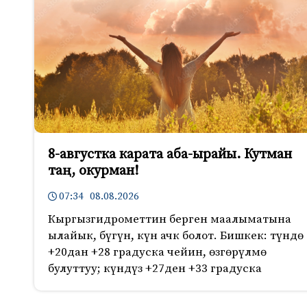
8-августка карата аба-ырайы. Кутман
таң, окурман!
07:34 08.08.2026
Кыргызгидрометтин берген маалыматына
ылайык, бүгүн, күн ачк болот. Бишкек: түндө
+20дан +28 градуска чейин, өзгөрүлмө
булуттуу; күндүз +27ден +33 градуска