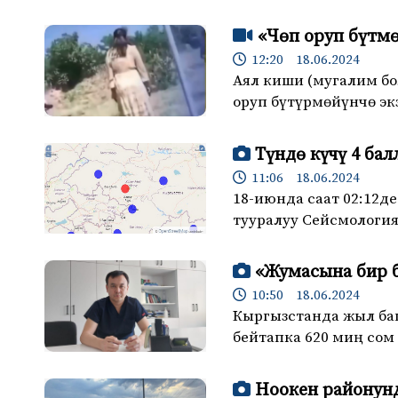
«Чөп оруп бүтм
12:20 18.06.2024
Аял киши (мугалим бо
оруп бүтүрмөйүнчө эк
Түндө күчү 4 ба
11:06 18.06.2024
18-июнда саат 02:12д
тууралуу Сейсмология
«Жумасына бир 
10:50 18.06.2024
Кыргызстанда жыл ба
бейтапка 620 миң сом 
Ноокен районунд