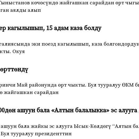
ыныстанов көчөсүндө жайгашкан сарайдан өрт чыгып
нган аялды алып
ер кагылышып, 15 адам каза болду
лиясында эки поезд кагылышып, каза болгондордун с
кты. Окуя
 өрттөндү
инчи Май районунда өрт чыкты. Бул тууралуу ӨКМ б
ө жайгашкан сарайдан
00дөн ашуун бала «Алтын балалыкка» эс алууг
 ашуун бала жайкы эс алууга Ысык-Көлдөгү “Алтын б
 Бул тууралуу президенттин