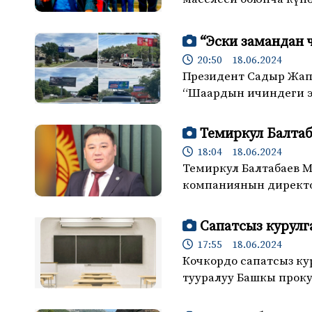
“Эски замандан
20:50 18.06.2024
Президент Садыр Жап
“Шаардын ичиндеги эс
Темиркул Балта
18:04 18.06.2024
Темиркул Балтабаев 
компаниянын директо
Сапатсыз курулг
17:55 18.06.2024
Кочкордо сапатсыз ку
тууралуу Башкы прок