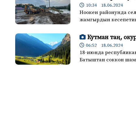
10:34 18.06.2024
Ноокен районунда сел
жамгырдын кесепетин
Кутман таң, оку
06:52 18.06.2024
18-июнда республикан
Батыштан соккон шам