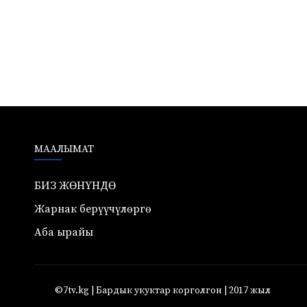
МААЛЫМАТ
БИЗ ЖӨНҮНДӨ
Жарнак берүүчүлөргө
Аба ырайы
©7tv.kg | Бардык укуктар корголгон | 2017 жыл