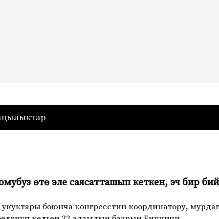
— Кыргызстан
аңылыктар
омубуз өтө эле саясатташып кеткен, эч бир б
 укуктары боюнча конгресстин координатору, мурда
өөлөнүп келген 22 адамдын баарын Биринчи