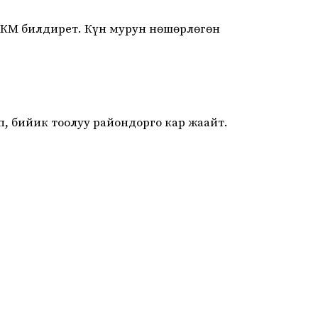
 ӨКМ билдирет. Күн мурун нөшөрлөгөн
, бийик тоолуу райондорго кар жаайт.