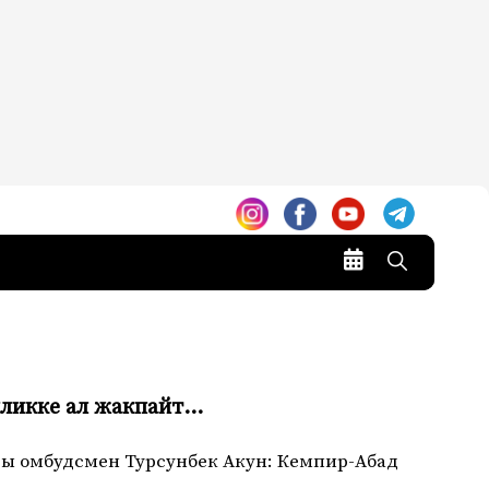
ийликке ал жакпайт…
гы омбудсмен Турсунбек Акун: Кемпир-Абад