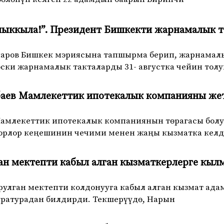
 чыккыла!”. Президент Бишкекти жарнамалык 
аров Бишкек мэриясына тапшырма берип, жарнамалы
ки жарнамалык такталарды 31- августка чейин толу
баев Мамлекеттик ипотекалык компанияны же
Мамлекеттик ипотекалык компаниянын төрагасы бол
рлор кеңешинин чечими менен жаңы кызматка келди
ан мектепти кабыл алган кызматкерлерге кыл
рулган мектепти колдонууга кабыл алган кызмат ад
уратурадан билдирди. Текшерүүдө, Нарын