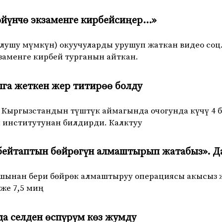
өйүнчө экзаменге кирбейсиңер…»
лушу мүмкүн) окуучуларды урушуп жаткан видео соц.
заменге кирбей турганын айткан.
ллга жеткен жер титирөө болду
е Кыргызстандын түштүк аймагында очогунда күчү 4 б
 институтунан билдирди. Калктуу
бейтаптын бөйрөгүн алмаштырып жатабыз». Да
шынан бери бөйрөк алмаштыруу операциясы акысыз ж
же 7,5 миң
а селден өспүрүм көз жумду