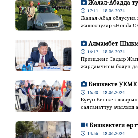
Жалал-Абадда ту
17:11 18.06.2024
Жалал-Абад облусуна
жашоочулар «Honda CR
Алмамбет Шыкм
16:17 18.06.2024
Президент Садыр Жап
жардамчысы болуп 
Бишкекте УКМК 
15:30 18.06.2024
Бүгүн Бишкек шаарын
салтанаттуу ачылыш а
Бишкектеги өртт
14:56 18.06.2024