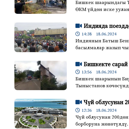
Бишкек шаарындагы Т
ӨКМ үйдөн иске уула
Индияда поездд
14:38 18.06.2024
Индиянын Батыш Бенга
басылмалар жазып чы
Бишкекте сарай
13:56 18.06.2024
Бишкек шаарынын Бир
Тыныстанов көчөсүнд
Чүй облусунан 2
12:36 18.06.2024
Чүй облусунан 200дөн
борборуна жөнөтүлдү.