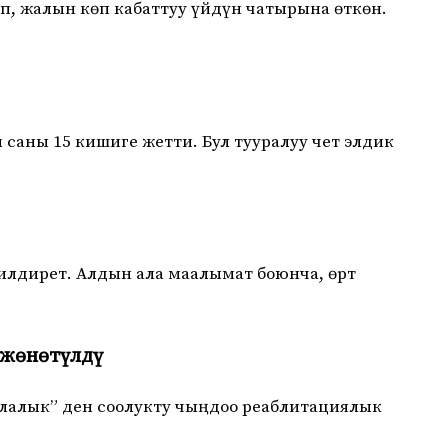
, жалын көп кабаттуу үйдүн чатырына өткөн.
аны 15 кишиге жетти. Бул тууралуу чет элдик
илдирет. Алдын ала маалымат боюнча, өрт
а жөнөтүлдү
алалык” ден соолукту чыңдоо реаблитациялык