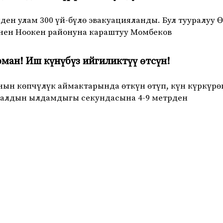
ден улам 300 үй-бүлө эвакуацияланды. Бул тууралуу
ен Ноокен районуна караштуу Момбеков
рман! Иш күнүбүз ийгиликтүү өтсүн!
ын көпчүлүк аймактарында өткүн өтүп, күн күркүрөп
алдын ылдамдыгы секундасына 4-9 метрден