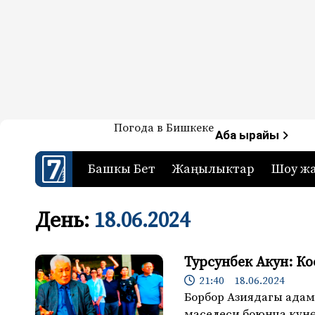
Жаңылыктар — Кыргызстан
Погода в Бишкеке
7-канал. Жаңылыктар 
Аба ырайы
Башкы Бет
Жаңылыктар
Шоу ж
День:
18.06.2024
Турсунбек Акун: Ко
21:40 18.06.2024
Борбор Азиядагы адам
маселеси боюнча күн