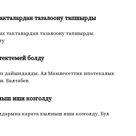
такталардан тазалоону тапшырды
к такталардан тазалоону тапшырды.
гу
тектемей болду
уп дайындалды. Ал Мамлекеттик ипотекалык
. Балтабев
мыш иши козголду
амдарына карата кылмыш иши козголду. Бул