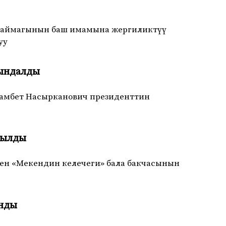
л аймагынын баш имамына жергиликтүү
уу
йындалды
амбет Насырканович президенттин
чылды
ген «Мекендин келечеги» бала бакчасынын
анды