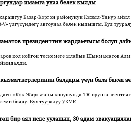
ргундар имамга унаа белек кылды
 караштуу Базар-Коргон районунун Кызыл-Үңкүр айы
-V» үлгүсүндөгү автоунаа белек кылышты. Бул туурал
аматов президенттин жардамчысы болуп да
аров кол койгон тескемеге ылайык Шыкмаматов Алм
дайындалды.
кызматкерлеринин балдары үчүн бала бакча а
дагы «Көк-Жар» жаңы конушунда 100 орунга эсептел
земи болду. Бул тууралуу УКМК
өн бир аял иске ууланып, 30 адам эвакуациял