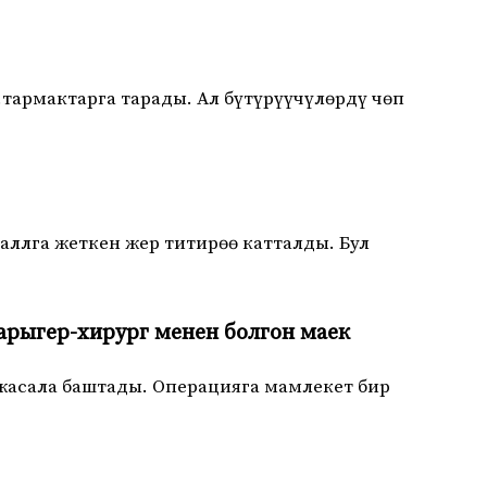
тармактарга тарады. Ал бүтүрүүчүлөрдү чөп
аллга жеткен жер титирөө катталды. Бул
рыгер-хирург менен болгон маек
асала баштады. Операцияга мамлекет бир