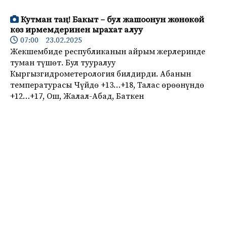
Кутман таң! Бакыт – бул жашоонун жөнөкөй
көз ирмемдеринен ырахат алуу
07:00 23.02.2025
Жекшембиде республиканын айрым жерлеринде
туман түшөт. Бул тууралуу
Кыргызгидрометерология билдирди. Абанын
температурасы Чүйдө +13…+18, Талас өрөөнүндө
+12…+17, Ош, Жалал-Абад, Баткен