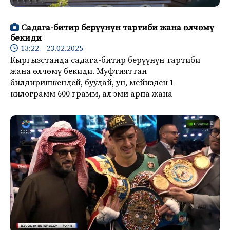
Садага-битир берүүнүн тартиби жана өлчөмү
бекиди
13:22 23.02.2025
Кыргызстанда садага-битир берүүнүн тартиби
жана өлчөмү бекиди. Муфтияттан
билдиришкендей, буудай, ун, мейизден 1
килограмм 600 грамм, ал эми арпа жана