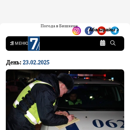
Жаңылыктар — Кыргызстан
Погода в Бишкеке
7-канал. Жаңылыктар —
Аба ырайы
Кыргызстан
MENU
День:
23.02.2025