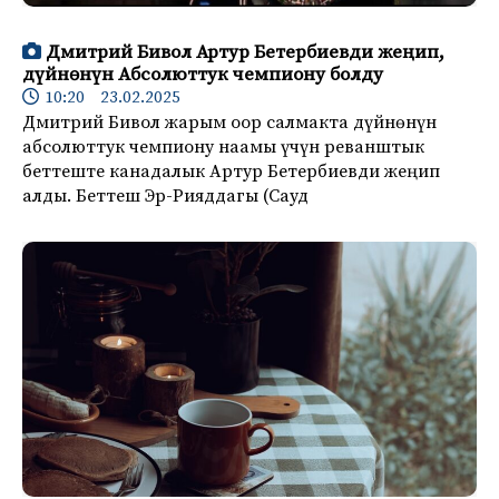
Дмитрий Бивол Артур Бетербиевди жеңип,
дүйнөнүн Абсолюттук чемпиону болду
10:20 23.02.2025
Дмитрий Бивол жарым оор салмакта дүйнөнүн
абсолюттук чемпиону наамы үчүн реванштык
беттеште канадалык Артур Бетербиевди жеңип
алды. Беттеш Эр-Рияддагы (Сауд