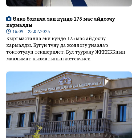
Өлкө боюнча эки күндө 175 мас айдоочу
кармалды
16:09 23.02.2025
Кыргызстанда эки күндө 175 мас айдоочу
кармалды. Бугүн түнү да жолдогу унаалар
токтотулуп текшерилет. Бул тууралу ЖКККББнын
маалымат кызматынын жетекчиси