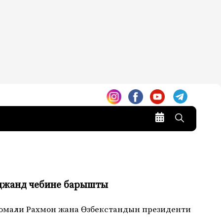
уджанд чебине барышты
момали Рахмон жана Өзбекстандын президенти