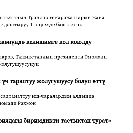
шталганын Транспорт каражаттарын жана
алдаштыруу 1-апрелде башталып,
 жөнүндө келишимге кол коюлду
апаров, Тажикстандын президенти Эмомали
жолугушуусунун
үч тараптуу жолугушуусу болуп өттү
н салтанаттуу иш-чаралардын алдында
момали Рахмон
Азиядагы биримдикти тастыктап турат»