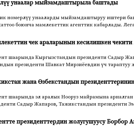
рлүү унаалар мыйзамдаштырыла баштады
дик номерлүү унааларды мыйзамдаштыруу иштери ба
каттоо боюнча мамлекеттик агенттик кабарлады. Лег
млекеттин чек араларынын кесилишкен чекити
ожент шаарында Кыргызстандын президенти Садыр Ж
андын президенти Шавкат Мирзиёевдин үч тараптуу 
икстан жана Өзбекстандын президенттеринин 
жент шаарында эл аралык Нооруз майрамына арналга
денти Садыр Жапаров, Тажикстандын президенти Э
ентте президенттердин жолугушуусу Борбор 