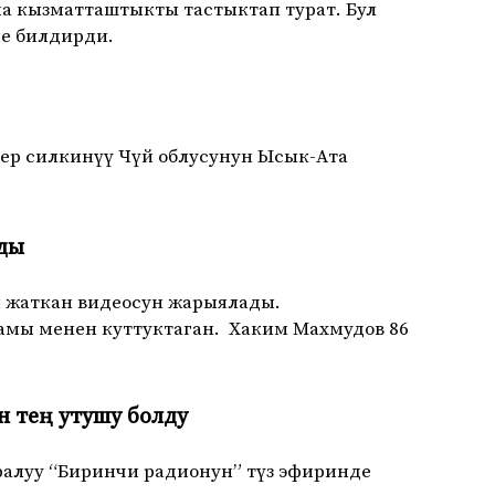
а кызматташтыкты тастыктап турат. Бул
не билдирди.
Жер силкинүү Чүй облусунун Ысык-Ата
ады
жаткан видеосун жарыялады.
амы менен куттуктаган. Хаким Махмудов 86
 тең утушу болду
ралуу “Биринчи радионун” түз эфиринде