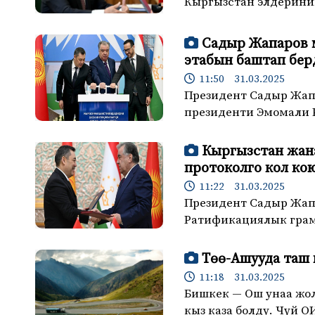
Кыргызстан элдерини
Садыр Жапаров 
этабын баштап бер
11:50 31.03.2025
Президент Садыр Жап
президенти Эмомали 
Кыргызстан жан
протоколго кол ко
11:22 31.03.2025
Президент Садыр Жап
Ратификациялык грам
Төө-Ашууда таш 
11:18 31.03.2025
Бишкек — Ош унаа жол
кыз каза болду. Чүй