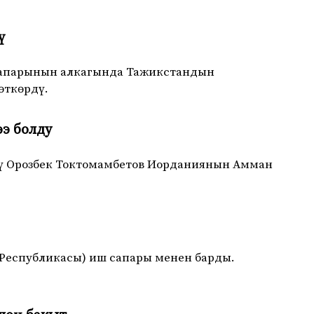
ү
 сапарынын алкагында Тажикстандын
өткөрдү.
э болду
ү Орозбек Токтомамбетов Иорданиянын Амман
 Республикасы) иш сапары менен барды.