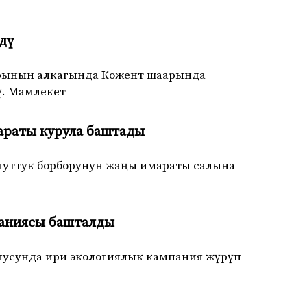
дү
парынын алкагында Кожент шаарында
ү. Мамлекет
араты курула баштады
улуттук борборунун жаңы имараты салына
паниясы башталды
усунда ири экологиялык кампания жүрүп