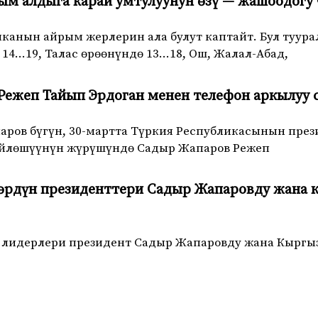
ым алдыга карай умтулуунун өзү — жашоодогу
канын айрым жерлерин ала булут каптайт. Бул туур
14…19, Талас өрөөнүндө 13…18, Ош, Жалал-Абад,
Режеп Тайып Эрдоган менен телефон аркылуу 
аров бүгүн, 30-мартта Түркия Республикасынын пре
үйлөшүүнүн жүрүшүндө Садыр Жапаров Режеп
лөрдүн президенттери Садыр Жапаровду жана 
н лидерлери президент Садыр Жапаровду жана Кыргы