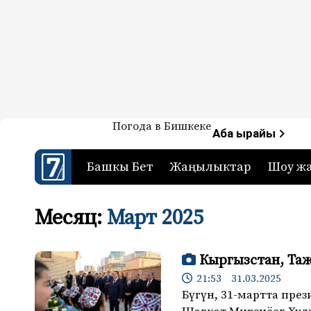
Жаңылыктар — Кыргызстан
Погода в Бишкеке
7-канал. Жаңылыктар 
Аба ырайы
Башкы Бет
Жаңылыктар
Шоу ж
Месяц:
Март 2025
Кыргызстан, Та
21:53 31.03.2025
Бүгүн, 31-мартта пр