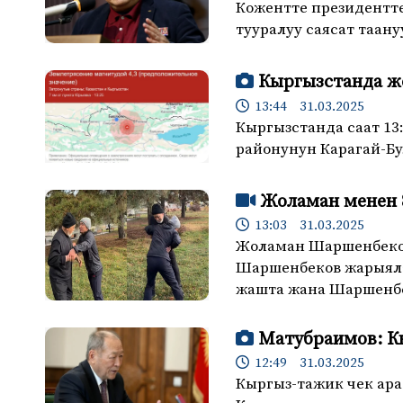
Кожентте президентт
тууралуу саясат таан
Кыргызстанда ж
13:44 31.03.2025
Кыргызстанда саат 13
районунун Карагай-Бу
Жоламан менен 
13:03 31.03.2025
Жоламан Шаршенбеко
Шаршенбеков жарыяла
жашта жана Шаршенб
Матубраимов: Кы
12:49 31.03.2025
Кыргыз-тажик чек ара