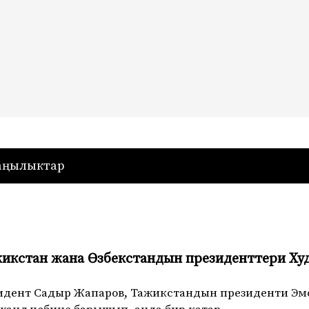
— Кыргызстан
аңылыктар
жикстан жана Өзбекстандын президенттери Х
езидент Садыр Жапаров, Тажикстандын президенти Э