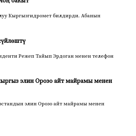
 чоң бакыт
алуу Кыргызгидромет билдирди. Абанын
сүйлөштү
зиденти Режеп Тайып Эрдоган менен телефон
кыргыз элин Орозо айт майрамы менен
зстандын элин Орозо айт майрамы менен