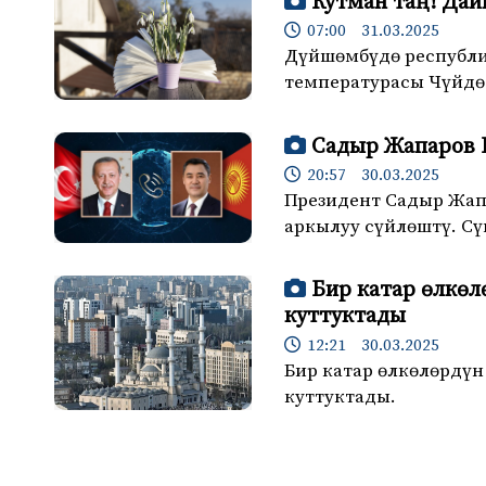
Кутман таң! Дай
07:00 31.03.2025
Дүйшөмбүдө республи
температурасы Чүйдө 
Садыр Жапаров 
20:57 30.03.2025
Президент Садыр Жап
аркылуу сүйлөштү. С
Бир катар өлкө
куттуктады
12:21 30.03.2025
Бир катар өлкөлөрдү
куттуктады.