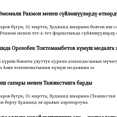
Эмомали Рахмон менен сүйлөшүүлөрдү өткөрд
аров бүгүн, 31-мартта, Худжанд шаарына болгон иш
Рахмон менен тет-а-тет форматында сүйлөшүүлөрдү 
нда Орозобек Токтомамбетов күмүш медалга э
 күрөш боюнча улуттук курама командасынын мүчөс
н Азия чемпионатынын күмүш медалына ээ
иш сапары менен Тажикстанга барды
ров бүгүн, 31-мартта, Худжанд шаарына (Тажикстан
 борту Худжанд эл аралык аэропортуна