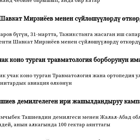
жанд чебине барышып, анда бир катар
Шавкат Мирзиёев менен сүйлөшүүлөрдү өткөр
аров бүгүн, 31-мартта, Тажикстанга жасаган иш са
енти Шавкат Мирзиёев менен сүйлөшүүлөрдү өткөрд
чак коно турган травматология борборунун им
к учак коно турган Травматология жана ортопедия 
анитардык авиация өлкөнүн
ашиев демилгелеген ири жашылдандыруу кам
мчыбек Ташиевдин демилгеси менен Жалал-Абад обл
дей, анын алкагында 100 гектар аянттагы