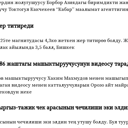
ердин жолугушуусу Борбор Азиядагы биримдикти жан
уучу Токтогул Какчекеев “Кабар” маалымат агенттиги
ер титиреди
:25те магнитудасы 4,3кө жеткен жер титирөө болду. 
лак айылында 3,5 балл, Бишкек
86 жаштагы машыктыруучусунун видеосу тар
в машыктыруучусу Хаким Махмудов менен машыгып 
ган видеосу менен катталуучуларын Орозо айт майр
ековдун жеке
ргыз-тажик чек арасынын чечилиши эки элдин
сынын чечилиши эки элдин тең утушу болду. Бул туу