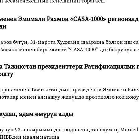
н ассамблеясынын кеңешинин төрагасы
менен Эмомали Рахмон «CASA-1000» регионал
ди
аров бүгүн, 31-мартта Худжанд шаарына болгон иш 
Рахмон менен биргеликте “CASA-1000” долбоорунун а
а Тажикстан президенттери Ратификациялык 
юшту
аров менен Тажикстандын президенти Эмомали Рахмо
оталар менен алмашуу жөнүндө протоколго кол кою
кулап, адам өмүрүн алды
унун 93-чакырымында тоодон чоң таш кулап, Mercede
 ОИИББден маалыматына