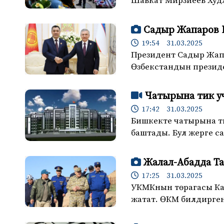
Шавкат Мирзиёев Худ
Садыр Жапаров 
19:54 31.03.2025
Президент Садыр Жап
Өзбекстандын презид
Чатырына тик у
17:42 31.03.2025
Бишкекте чатырына ти
баштады. Бул жерге с
Жалал-Абадда Т
17:25 31.03.2025
УКМКнын төрагасы Ка
жатат. ӨКМ билдирген