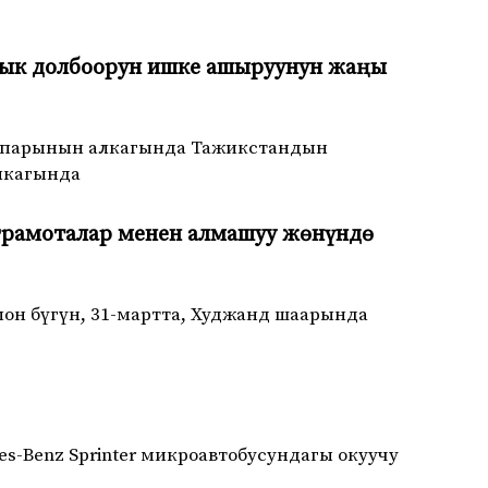
дык долбоорун ишке ашыруунун жаңы
сапарынын алкагында Тажикстандын
лкагында
грамоталар менен алмашуу жөнүндө
н бүгүн, 31-мартта, Худжанд шаарында
у
s-Benz Sprinter микроавтобусундагы окуучу