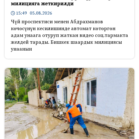
милицияга жеткирилди
15:49 05.08.2026
Чүй проспектиси менен Абдрахманов
көчөсүнүн кесилишинде автомат көтөргөн
адам унаага отуруп жаткан видео соц.тармакта
желдей тарады. Бишкек шаардык милициясы
унаанын