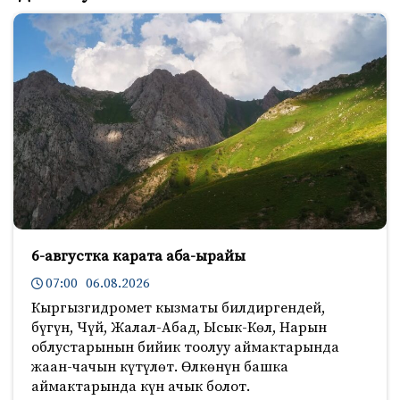
6-августка карата аба-ырайы
07:00 06.08.2026
Кыргызгидромет кызматы билдиргендей,
бүгүн, Чүй, Жалал-Абад, Ысык-Көл, Нарын
облустарынын бийик тоолуу аймактарында
жаан-чачын күтүлөт. Өлкөнүн башка
аймактарында күн ачык болот.