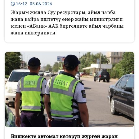
16:42 05.08.2026
Жарым жылда Суу ресурстары, айыл чарба
жана кайра иштетүү өнөр жайы министрлиги
менен «АБанк» ААК биргеликте айыл чарбаны
жана ишкердикти
Бишкекте автомат көтөрүп жүргөн жаран