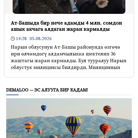
Ат-Башыда бир нече адамды 4 млн. сомдон
ашык акчага алдаган жаран кармалды
14:28 05.08.2026
Нарын облусунун Ат-Башы районунда өзгөчө
ири өлчөмдөгү алдамчылыкка шектелип 36
жаштагы жаран кармалды. Бул тууралуу Нарын
облустук милициясы билдирди. Милициянын
1659
DEMALOO — ЭС АЛУУГА БИР КАДАМ!