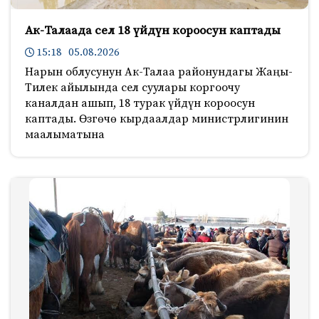
Ак-Талаада сел 18 үйдүн короосун каптады
15:18 05.08.2026
Нарын облусунун Ак-Талаа районундагы Жаңы-
Тилек айылында сел суулары коргоочу
каналдан ашып, 18 турак үйдүн короосун
каптады. Өзгөчө кырдаалдар министрлигинин
маалыматына