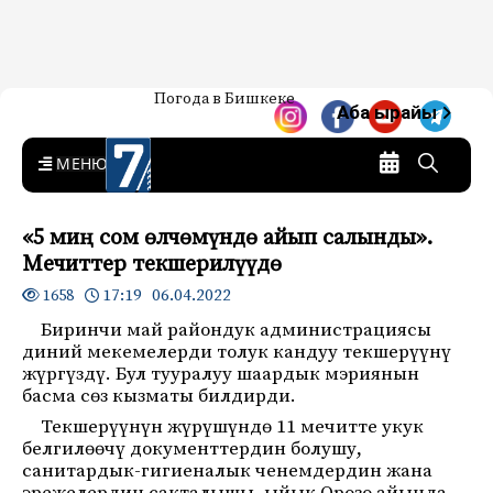
Жаңылыктар — Кыргызстан
Погода в Бишкеке
7-канал. Жаңылыктар —
Аба ырайы
Кыргызстан
MENU
«5 миң сом өлчөмүндө айып салынды».
Мечиттер текшерилүүдө
17:19 06.04.2022
1658
Биринчи май райондук администрациясы
диний мекемелерди толук кандуу текшерүүнү
жүргүздү. Бул тууралуу шаардык мэриянын
басма сөз кызматы билдирди.
Текшерүүнүн жүрүшүндө 11 мечитте укук
белгилөөчү документтердин болушу,
санитардык-гигиеналык ченемдердин жана