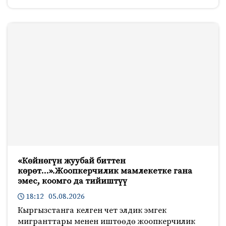
«Көйнөгүн жуубай биттен
көрөт…».Жоопкерчилик мамлекетке гана
эмес, коомго да тийиштүү
18:12 05.08.2026
Кыргызстанга келген чет элдик эмгек
мигранттары менен иштөөдө жоопкерчилик