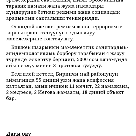
эрежелердин сакталышы, ыйык Орозо айында
таравих намазы жана жума намаздары
күндөрүндө беткап режими жана социалдык
аралыктын сакталышы текшерилди.
Ошондой эле экстремизм жана терроризмге
каршы аракеттенүүнүн алдын алуу
маселелерине токтолушту.
Бишкек шаарынын мамлекеттик санитардык-
эпидемиологиялык борбору тарабынан 4 жазуу
түрүндө эскертүү берилип, 5000 сом өлчөмүндө
айып салуу менен 3 протокол түзүлдү.
Белгилей кетсек, Биринчи май районунун
аймагында 55 диний уюм жана конфессия
катталган, анын ичинен 11 мечит, 22 намазкана,
2 медресе, 2 Иегова жамааты, 18 диний объект
бар.
Дагы оку