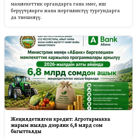
мамлекеттик органдарга гана эмес, иш
берүүчүлөргө жана жергиликтүү тургундарга
да тиешелүү.
Жеңилдетилген кредит: Агротармакка
жарым жылда дээрлик 6,8 млрд сом
багытталды