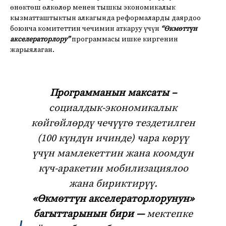
өнөктөш өлкөлөр менен тышкы экономикалык
кызматташтыктын алкагында реформаларды даярдоо
боюнча комитеттин чечимин аткаруу үчүн
“Өкмөттүн
акселераторлору”
программасы ишке киргенин
жарыялаган.
Программанын максаты –
социалдык-экономикалык
көйгөйлөрдү чечүүгө тездетилген
(100 күндүн ичинде) чара көрүү
үчүн мамлекеттин жана коомдун
күч-аракетин мобилизациялоо
жана бириктирүү.
«Өкмөттүн акселераторлорунун»
багыттарынын бири —
мектепке