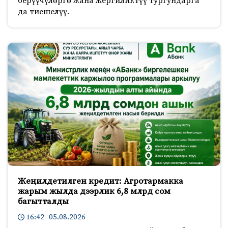
берүүчүлөргө жана жергиликтүү тургундарга
да тиешелүү.
Жеңилдетилген кредит: Агротармакка
жарым жылда дээрлик 6,8 млрд сом
багытталды
16:42 05.08.2026