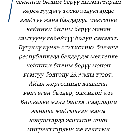
чейинки билим берүү кызматтарын
көрсөтүүдөгү тоскоолдуктарды
азайтуу жана балдарды мектепке
чейинки билим берүү менен
камтууну көбөйтүү болуп саналат.
Бүгүнкү күндө статистика боюнча
республикада балдарды мектепке
чейинки билим берүү менен
камтуу болгону 23,9%ды түзөт.
Айыл жергесинде жашаган
көптөгөн балдар, ошондой эле
Бишкекке жана башка шаарларга
жанаша жайгашкан жаңы
конуштарда жашаган ички
мигранттардын же калктын