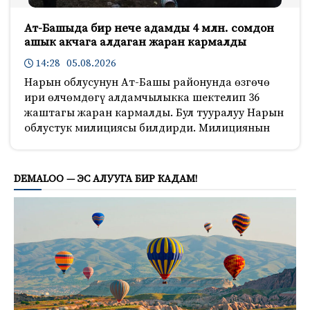
Ат-Башыда бир нече адамды 4 млн. сомдон
ашык акчага алдаган жаран кармалды
14:28 05.08.2026
Нарын облусунун Ат-Башы районунда өзгөчө
ири өлчөмдөгү алдамчылыкка шектелип 36
жаштагы жаран кармалды. Бул тууралуу Нарын
облустук милициясы билдирди. Милициянын
1477
DEMALOO — ЭС АЛУУГА БИР КАДАМ!