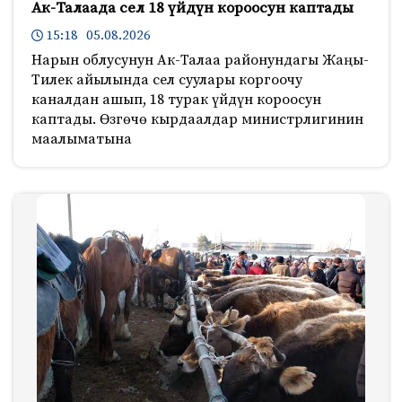
Ак-Талаада сел 18 үйдүн короосун каптады
15:18 05.08.2026
Нарын облусунун Ак-Талаа районундагы Жаңы-
Тилек айылында сел суулары коргоочу
каналдан ашып, 18 турак үйдүн короосун
каптады. Өзгөчө кырдаалдар министрлигинин
маалыматына