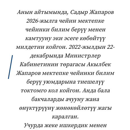
Анын айтымында, Садыр Жапаров
2026-жылга чейин мектепке
чейинки билим берүү менен
камтууну эки эсеге көбөйтүү
милдетин койгон. 2022-жылдын 22-
декабрында Министрлер
Кабинетинин төрагасы Акылбек
Жапаров мектепке чейинки билим
берүү уюмдарына тиешелүү
токтомго кол койгон. Анда бала
бакчаларды ачууну жана
өнүктүрүүнү жөнөкөйлөтүү жагы
каралган.
Учурда жеке ишкердик менен