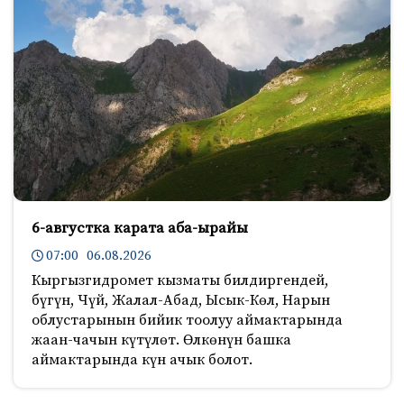
6-августка карата аба-ырайы
07:00 06.08.2026
Кыргызгидромет кызматы билдиргендей,
бүгүн, Чүй, Жалал-Абад, Ысык-Көл, Нарын
облустарынын бийик тоолуу аймактарында
жаан-чачын күтүлөт. Өлкөнүн башка
аймактарында күн ачык болот.