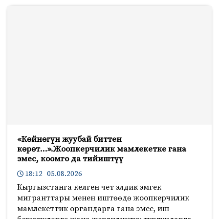
«Көйнөгүн жуубай биттен
көрөт…».Жоопкерчилик мамлекетке гана
эмес, коомго да тийиштүү
18:12 05.08.2026
Кыргызстанга келген чет элдик эмгек
мигранттары менен иштөөдө жоопкерчилик
мамлекеттик органдарга гана эмес, иш