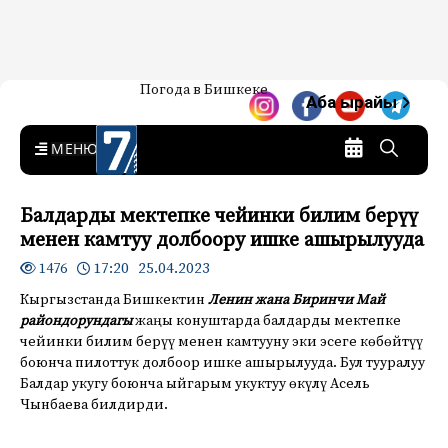
Жаңылыктар — Кыргызстан
Погода в Бишкеке
7-канал. Жаңылыктар —
Аба ырайы
Кыргызстан
MENU
Балдарды мектепке чейинки билим берүү
менен камтуу долбоору ишке ашырылууда
17:20 25.04.2023
1476
Кыргызстанда Бишкектин
Ленин жана Биринчи Май
райондорундагы
жаңы конуштарда балдарды мектепке
чейинки билим берүү менен камтууну эки эсеге көбөйтүү
боюнча пилоттук долбоор ишке ашырылууда. Бул тууралуу
Балдар укугу боюнча ыйгарым укуктуу өкүлү Асель
Чынбаева билдирди.