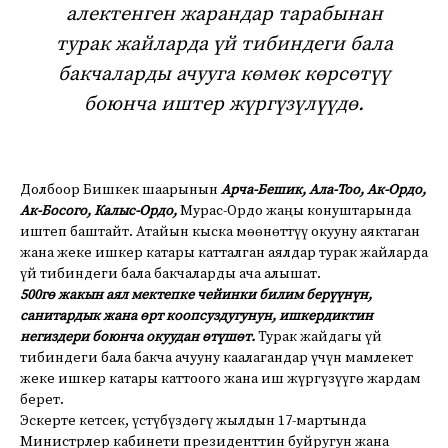
алектенген жарандар тарабынан
турак жайларда үй тибиндеги бала
бакчаларды ачууга көмөк көрсөтүү
боюнча иштер жүргүзүлүүдө.
Долбоор Бишкек шаарынын
Арча-Бешик, Ала-Тоо, Ак-Ордо,
Ак-Босого, Калыс-Ордо,
Мурас-Ордо жаңы конуштарында
иштеп баштайт. Атайын кыска мөөнөттүү окууну аяктаган
жана жеке ишкер катары катталган аялдар турак жайларда
үй тибиндеги бала бакчаларды ача алышат.
500гө жакын аял мектепке чейинки билим берүүнүн,
санитардык жана өрт коопсуздугунун, ишкердиктин
негиздери боюнча окуудан өтүшөт.
Турак жайдагы үй
тибиндеги бала бакча ачууну каалагандар үчүн мамлекет
жеке ишкер катары каттоого жана иш жүргүзүүгө жардам
берет.
Эскерте кетсек, үстүбүздөгү жылдын 17-мартында
Министрлер кабинети президенттин буйругун жана