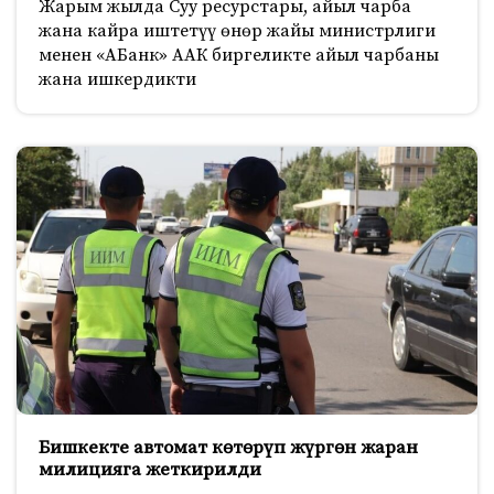
Жарым жылда Суу ресурстары, айыл чарба
жана кайра иштетүү өнөр жайы министрлиги
менен «АБанк» ААК биргеликте айыл чарбаны
жана ишкердикти
Бишкекте автомат көтөрүп жүргөн жаран
милицияга жеткирилди