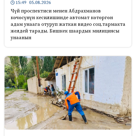
15:49 05.08.2026
Чүй проспектиси менен Абдрахманов
көчөсүнүн кесилишинде автомат көтөргөн
адам унаага отуруп жаткан видео соц.тармакта
желдей тарады. Бишкек шаардык милициясы
унаанын