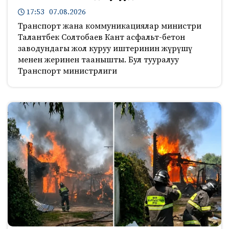
17:53 07.08.2026
Транспорт жана коммуникациялар министри
Талантбек Солтобаев Кант асфальт-бетон
заводундагы жол куруу иштеринин жүрүшү
менен жеринен таанышты. Бул тууралуу
Транспорт министрлиги