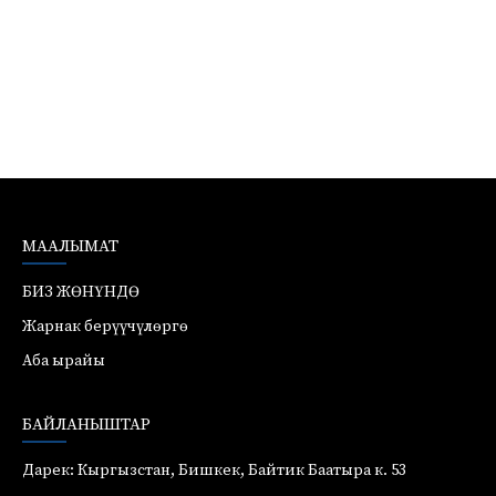
МААЛЫМАТ
БИЗ ЖӨНҮНДӨ
Жарнак берүүчүлөргө
Аба ырайы
БАЙЛАНЫШТАР
Дарек: Кыргызстан, Бишкек, Байтик Баатыра к. 53