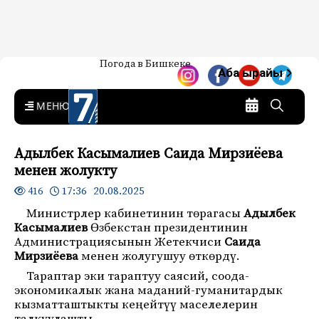
Жаңылыктар — Кыргызстан
Погода в Бишкеке
7-канал. Жаңылыктар —
Аба ырайы
Кыргызстан
MENU
Адылбек Касымалиев Саида Мирзиёева
менен жолукту
17:36 20.08.2025
416
Министрлер кабинетинин төрагасы
Адылбек
Касымалиев
Өзбекстан президентинин
Администрациясынын Жетекчиси
Саида
Мирзиёева
менен жолугушуу өткөрдү.
Тараптар эки тараптуу саясий, соода-
экономикалык жана маданий-гуманитардык
кызматташтыкты кеңейтүү маселелерин