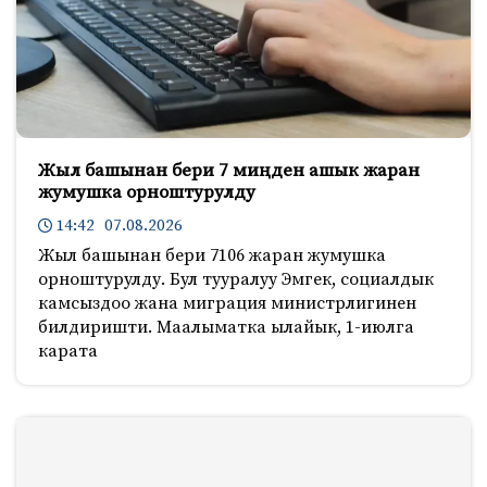
Жыл башынан бери 7 миңден ашык жаран
жумушка орноштурулду
14:42 07.08.2026
Жыл башынан бери 7106 жаран жумушка
орноштурулду. Бул тууралуу Эмгек, социалдык
камсыздоо жана миграция министрлигинен
билдиришти. Маалыматка ылайык, 1-июлга
карата