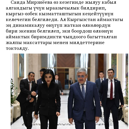
Саида Мирзиёева өз кезегинде жылуу кабыл
алгандыгы үчүн ыраазычылык билдирип,
кыргыз-өзбек кызматташтыгын кеңейтүүнүн
келечегин белгиледи. Ал Кыргызстан аймактагы
эң динамикалуу өнүгүп жаткан өлкөлөрдүн
бири экенин белгилеп, эки боордош өлкөнүн
аймактык биримдикти чыңдоого багытталган
жалпы максаттары менен милдеттерине
токтолду.