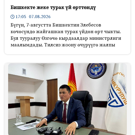
Бишкекте жеке турак үй өрттөндү
17:05 07.08.2026
Бүгүн, 7-августта Бишкектин Элебесов
көчөсүндө жайгашкан турак үйдөн өрт чыкты.
Бул тууралуу Өзгөчө кырдаалдар министрлиги
маалымдады. Тилсиз жоону өчүрүүгө жалпы