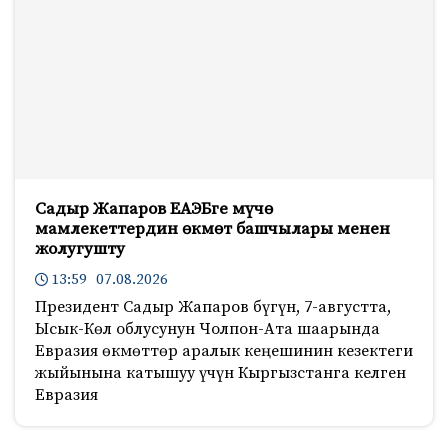
Садыр Жапаров ЕАЭБге мүчө
мамлекеттердин өкмөт башчылары менен
жолугушту
13:59 07.08.2026
Президент Садыр Жапаров бүгүн, 7-августта,
Ысык-Көл облусунун Чолпон-Ата шаарында
Евразия өкмөттөр аралык кеңешинин кезектеги
жыйынына катышуу үчүн Кыргызстанга келген
Евразия
417