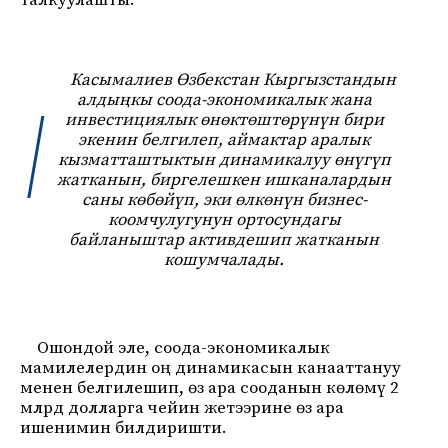
талкуулашты.
Касымалиев Өзбекстан Кыргызстандын
алдыңкы соода-экономикалык жана
инвестициялык өнөктөштөрүнүн бири
экенин белгилеп, аймактар аралык
кызматташтыктын динамикалуу өнүгүп
жатканын, биргелешкен ишканалардын
саны көбөйүп, эки өлкөнүн бизнес-
коомчулугунун ортосундагы
байланыштар активдешип жатканын
кошумчалады.
Ошондой эле, соода-экономикалык
мамилелердин оң динамикасын канааттануу
менен белгилешип, өз ара сооданын көлөмү 2
млрд долларга чейин жетээрине өз ара
ишенимин билдиришти.