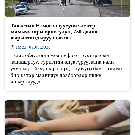
Таластын Өтмөк ашуусуна электр
мамычалары орнотулуп, 750 даана
жарыктандыруу коюлат
15:22 07.08.2026
Талас облусунда жол инфраструктурасын
жакшыртуу, туризмди өнүктүрүү жана калк
үчүн ыңгайлуу шарттарды түзүүгө багытталган
бир катар маанилүү долбоорлор ишке
ашырылууда.