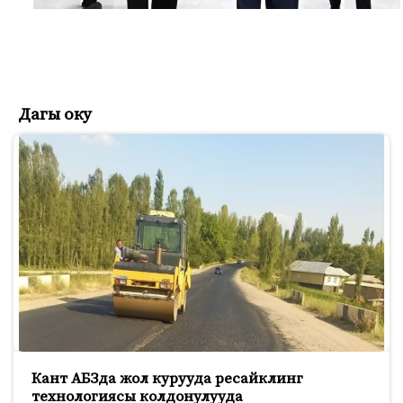
Дагы оку
Кант АБЗда жол курууда ресайклинг
технологиясы колдонулууда