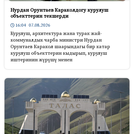
Нурдан Орунтаев Караколдогу курулуш
объекттерин текшерди
16:04 07.08.2026
Курулуш, архитектура жана турак жай-
коммуналдык чарба министри Нурдан
Орунтаев Каракол шаарындагы бир катар
курулуш объекттерин кыдырып, курулуш
иштеринин жүрүшү менен