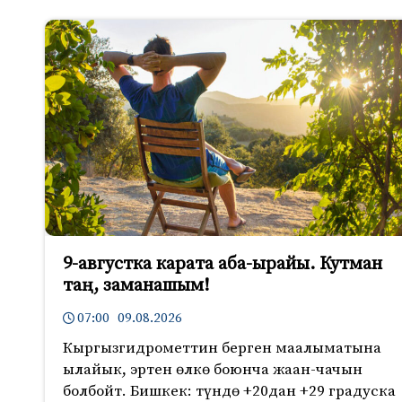
9-августка карата аба-ырайы. Кутман
таң, заманашым!
07:00 09.08.2026
Кыргызгидрометтин берген маалыматына
ылайык, эртен өлкө боюнча жаан-чачын
болбойт. Бишкек: түндө +20дан +29 градуска