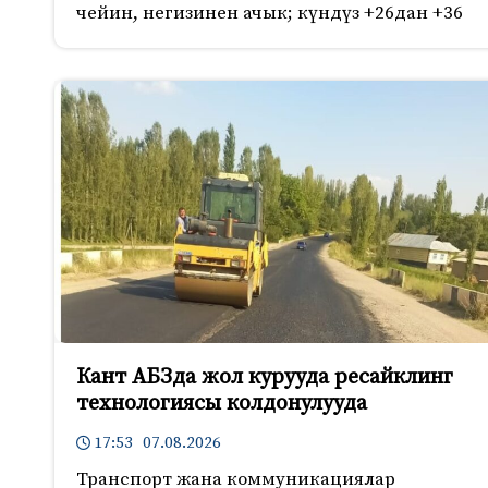
чейин, негизинен ачык; күндүз +26дан +36
Кант АБЗда жол курууда ресайклинг
технологиясы колдонулууда
17:53 07.08.2026
Транспорт жана коммуникациялар