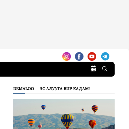
DEMALOO — ЭС АЛУУГА БИР КАДАМ!