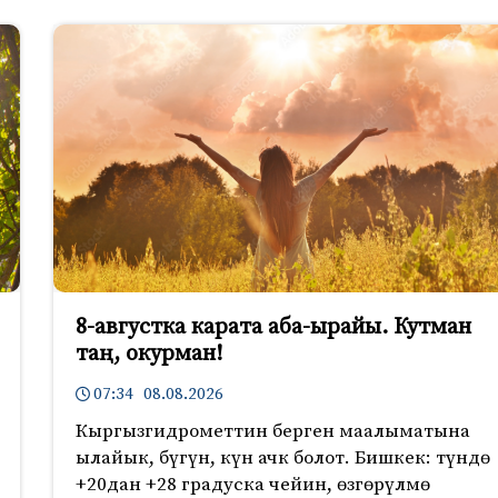
8-августка карата аба-ырайы. Кутман
таң, окурман!
07:34 08.08.2026
Кыргызгидрометтин берген маалыматына
ылайык, бүгүн, күн ачк болот. Бишкек: түндө
+20дан +28 градуска чейин, өзгөрүлмө