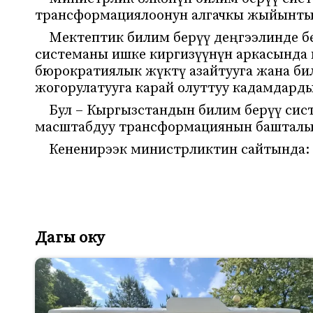
трансформациялоонун алгачкы жыйынты
Мектептик билим берүү деңгээлинде 
системаны ишке киргизүүнүн аркасында 
бюрократиялык жүктү азайтууга жана би
жогорулатууга карай олуттуу кадамдард
Бул – Кыргызстандын билим берүү сис
масштабдуу трансформациянын башталы
Кененирээк министрликтин сайтында:
Дагы оку