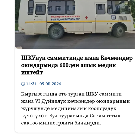
ШКУнун саммитинде жана Көчмөндөр
оюндарында 600дөн ашык медик
иштейт
14:31 09.08.2026
Кыргызстанда өтө турган ШКУ саммити
жана VI Дүйнөлүк көчмөндөр оюндарынын
жүрүшүндө медициналык коопсуздук
күчөтүлөт. Бул туурасында Саламаттык
сактоо министрлиги билдирди.