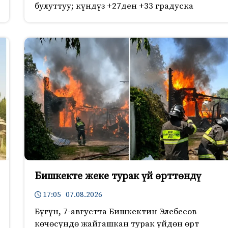
булуттуу; күндүз +27ден +33 градуска
Бишкекте жеке турак үй өрттөндү
17:05 07.08.2026
Бүгүн, 7-августта Бишкектин Элебесов
көчөсүндө жайгашкан турак үйдөн өрт