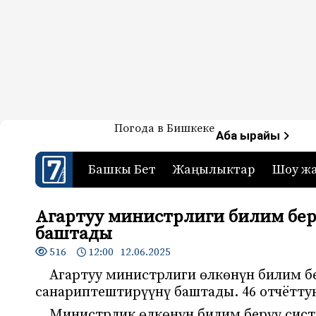
Жаңылыктар — Кыргызстан
Погода в Бишкеке
7-канал. Жаңылыктар 
Аба ырайы
Башкы Бет
Жаңылыктар
Шоу ж
Агартуу министрлиги билим бе
баштады
516
12:00 12.06.2025
Агартуу министрлиги өлкөнүн билим б
санариптештирүүнү баштады. 46 отчётту
Министрлик өлкөнүн билим берүү сис