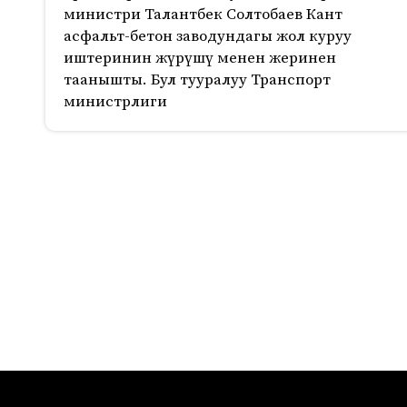
министри Талантбек Солтобаев Кант
асфальт-бетон заводундагы жол куруу
иштеринин жүрүшү менен жеринен
таанышты. Бул тууралуу Транспорт
министрлиги
517