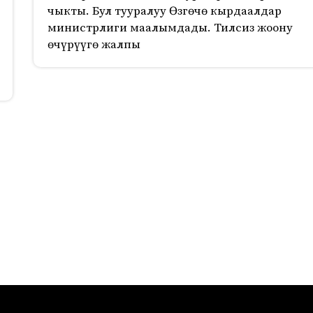
чыкты. Бул тууралуу Өзгөчө кырдаалдар
министрлиги маалымдады. Тилсиз жоону
өчүрүүгө жалпы