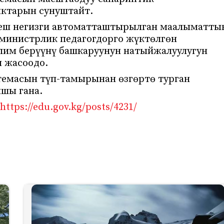
ктарын сунуштайт.
беш негизги автоматташтырылган маалыматты
министрлик педагогдорго жүктөлгөн
лим берүүнү башкаруунун натыйжалуулугун
ы жасоодо.
темасын түп-тамырынан өзгөртө турган
шы гана.
https://edu.gov.kg/posts/4231/