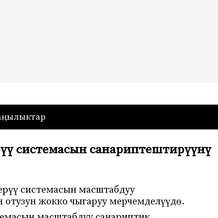
— Кыргызстан
аңылыктар
рүү системасын санариптештирүүнү
ерүү системасын масштабдуу
н отузун жокко чыгаруу мерчемделүүдө.
темасын масштабдуу санариптик