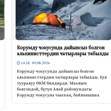
Корумду чокусунда дайынсыз болгон
альпинисттердин чатырлары табылды
14:18 09.08.2026
Корумду чокусунда дайынсыз болгон
альпинисттердин чатырлары табылды. Бул
тууралуу ӨКМ билдирди. Маалым
болгондой, бүгүн Алай районундагы
Корумду чокусуна чыккан, байланышка