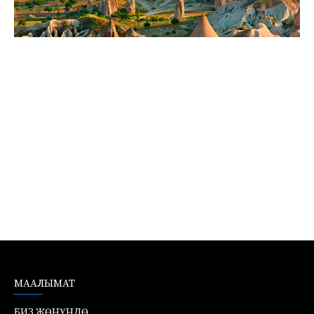
МААЛЫМАТ
БИЗ ЖӨНҮНДӨ