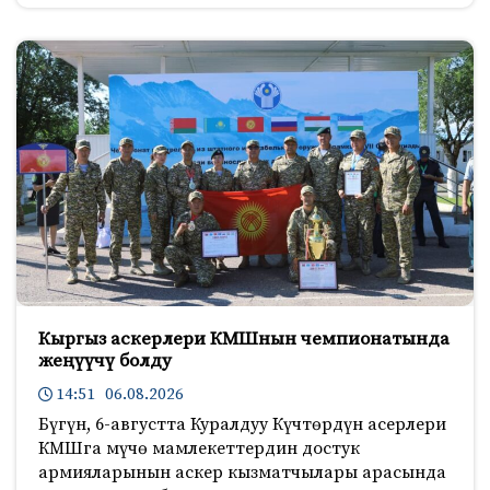
Кыргыз аскерлери КМШнын чемпионатында
жеңүүчү болду
14:51 06.08.2026
Бүгүн, 6-августта Куралдуу Күчтөрдүн асерлери
КМШга мүчө мамлекеттердин достук
армияларынын аскер кызматчылары арасында