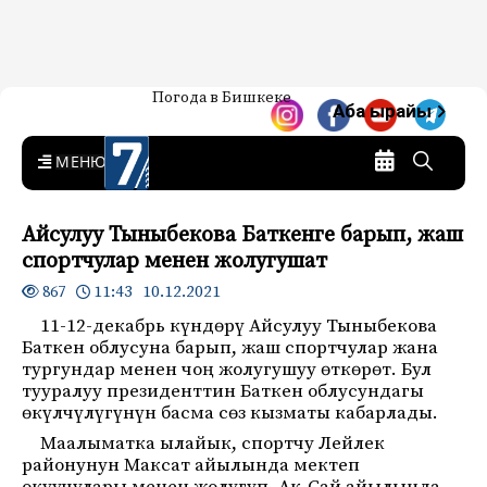
Жаңылыктар — Кыргызстан
Погода в Бишкеке
7-канал. Жаңылыктар —
Аба ырайы
Кыргызстан
MENU
Айсулуу Тыныбекова Баткенге барып, жаш
спортчулар менен жолугушат
11:43 10.12.2021
867
11-12-декабрь күндөрү Айсулуу Тыныбекова
Баткен облусуна барып, жаш спортчулар жана
тургундар менен чоң жолугушуу өткөрөт. Бул
тууралуу президенттин Баткен облусундагы
өкүлчүлүгүнүн басма сөз кызматы кабарлады.
Маалыматка ылайык, спортчу Лейлек
районунун Максат айылында мектеп