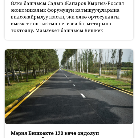
Өлкө башчысы Садыр Жапаров Кыргыз-Россия
экономикалык форумунун катышуучуларына
видеокайрылуу жасап, эки өлкө ортосундагы
кызматташтыктын негизги багыттарына
токтолду. Мамлекет башчысы Бишкек
Мэрия Бишкекте 120 көчө оңдолуп