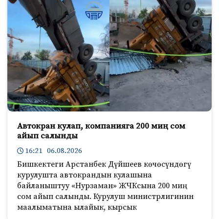
Автокран кулап, компанияга 200 миң сом
айып салынды
16:21 06.08.2026
Бишкектеги Арстанбек Дүйшеев көчөсүндөгү
курулушта автокрандын кулашына
байланыштуу «Нурзаман» ЖЧКсына 200 миң
сом айып салынды. Курулуш министрлигинин
маалыматына ылайык, кырсык