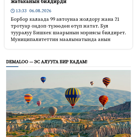
жатаканын билдирди
13:33 06.08.2026
Борбор калаада 99 автоунаа жолдору жана 21
тротуар оңдоп-түзөөдөн өтүп жатат. Бул
тууралуу Бишкек шаарынын мэриясы билдирет.
Муниципалитеттин маалыматында анын
868
DEMALOO — ЭС АЛУУГА БИР КАДАМ!