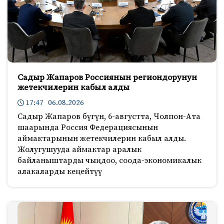
Садыр Жапаров Россиянын региондорунун
жетекчилерин кабыл алды
17:47 06.08.2026
Садыр Жапаров бүгүн, 6-августта, Чолпон-Ата
шаарында Россия Федерациясынын
аймактарынын жетекчилерин кабыл алды.
Жолугушууда аймактар аралык
байланыштарды чыңдоо, соода-экономикалык
алакаларды кеңейтүү