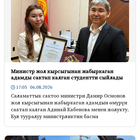
Министр жол кырсыгынан жабыркаган
адамды сактап калган студентти сыйлады
17:05 06.08.2026
Саламаттык сактоо министри Дамир Осмонов
жол кырсыгынан жабыркаган адамдын өмүрүн
сактап калган Адинай Кабенова менен жолукту.
Бул тууралуу министрликтин басма