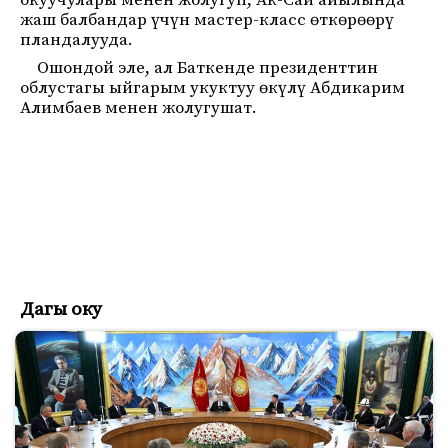
окуучулары менен жолугуп, Ак-Сай айылында
жаш балбандар үчүн мастер-класс өткөрөөрү
пландалууда.
Ошондой эле, ал Баткенде президенттин
облустагы ыйгарым укуктуу өкүлү Абдикарим
Алимбаев менен жолугушат.
Дагы оку