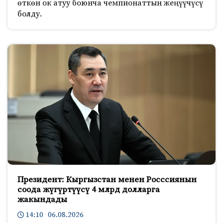
өткөн ок атуу боюнча чемпионаттын жеңүүчүсү
болду.
Президент: Кыргызстан менен Росссиянын
соода жүгүртүүсү 4 млрд долларга
жакындады
14:10 06.08.2026