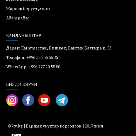
Жарнак берүүчүлөргө
Аба ырайы
БАЙЛАНЫШТАР
Дарек: Кыргызстан, Бишкек, Байтик Баатыра к. 53
Телефон: +996 555 56 56 35
WhatsApp: +996 777 20 55 80
БИЗДИ ЭЭРЧИ
©7tv.kg | Бардык укуктар корголгон | 2017 жыл