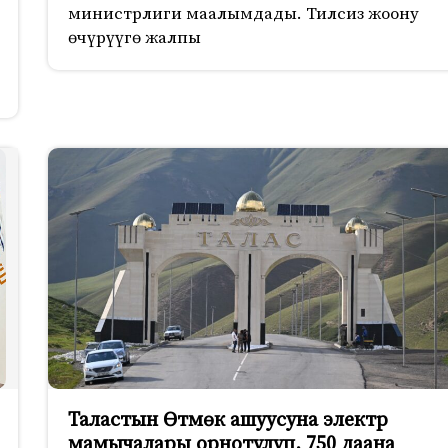
министрлиги маалымдады. Тилсиз жоону
өчүрүүгө жалпы
Таластын Өтмөк ашуусуна электр
мамычалары орнотулуп, 750 даана