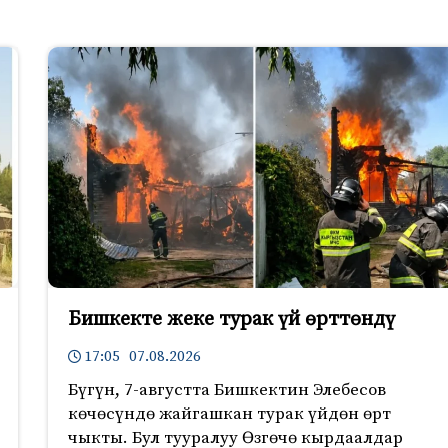
Бишкекте жеке турак үй өрттөндү
17:05 07.08.2026
Бүгүн, 7-августта Бишкектин Элебесов
көчөсүндө жайгашкан турак үйдөн өрт
чыкты. Бул тууралуу Өзгөчө кырдаалдар