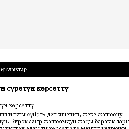
— Кыргызстан
аңылыктар
н сүрөтүн көрсөттү
үн көрсөттү
ынчтыкты сүйөт» деп ишенип, жеке жашоону
үмүн. Бирок азыр жашоомдун жаңы баракчалар
уу кылган адамды көрсөтүүгө мезгил келгенин