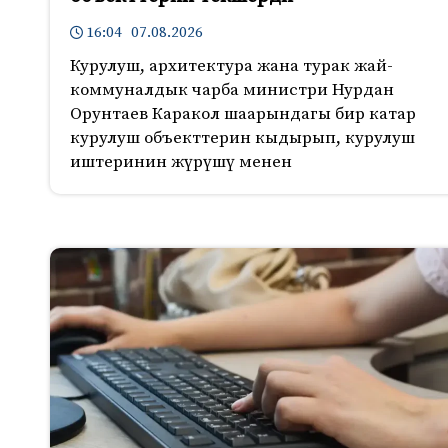
16:04 07.08.2026
Курулуш, архитектура жана турак жай-
коммуналдык чарба министри Нурдан
Орунтаев Каракол шаарындагы бир катар
курулуш объекттерин кыдырып, курулуш
иштеринин жүрүшү менен