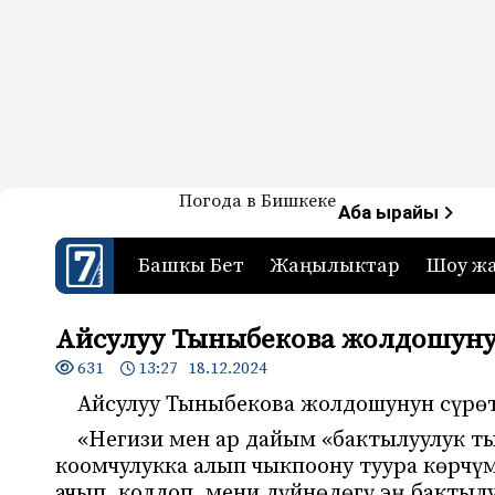
Жаңылыктар — Кыргызстан
Погода в Бишкеке
7-канал. Жаңылыктар 
Аба ырайы
Башкы Бет
Жаңылыктар
Шоу ж
Айсулуу Тыныбекова жолдошуну
631
13:27 18.12.2024
Айсулуу Тыныбекова жолдошунун сүрөт
«Негизи мен ар дайым «бактылуулук т
коомчулукка алып чыкпоону туура көрч
ачып, колдоп, мени дүйнөдөгү эң бактыл