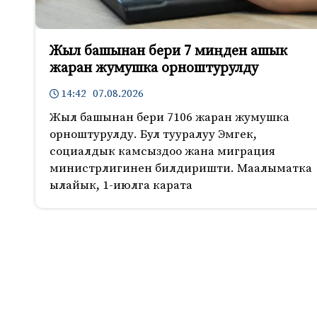
Жыл башынан бери 7 миңден ашык
жаран жумушка орноштурулду
14:42 07.08.2026
Жыл башынан бери 7106 жаран жумушка
орноштурулду. Бул тууралуу Эмгек,
социалдык камсыздоо жана миграция
министрлигинен билдиришти. Маалыматка
ылайык, 1-июлга карата
632