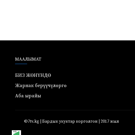
МААЛЫМАТ
БИЗ ЖӨНҮНДӨ
Жарнак берүүчүлөргө
Аба ырайы
©7tv.kg | Бардык укуктар корголгон | 2017 жыл