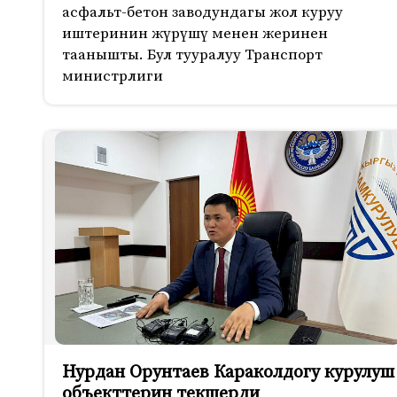
асфальт-бетон заводундагы жол куруу
иштеринин жүрүшү менен жеринен
таанышты. Бул тууралуу Транспорт
министрлиги
Нурдан Орунтаев Караколдогу курулуш
объекттерин текшерди