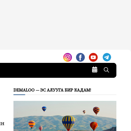
DEMALOO — ЭС АЛУУГА БИР КАДАМ!
ын