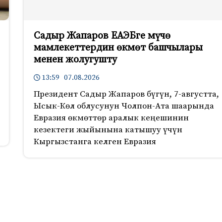
Садыр Жапаров ЕАЭБге мүчө
мамлекеттердин өкмөт башчылары
менен жолугушту
13:59 07.08.2026
Президент Садыр Жапаров бүгүн, 7-августта,
Ысык-Көл облусунун Чолпон-Ата шаарында
Евразия өкмөттөр аралык кеңешинин
кезектеги жыйынына катышуу үчүн
Кыргызстанга келген Евразия