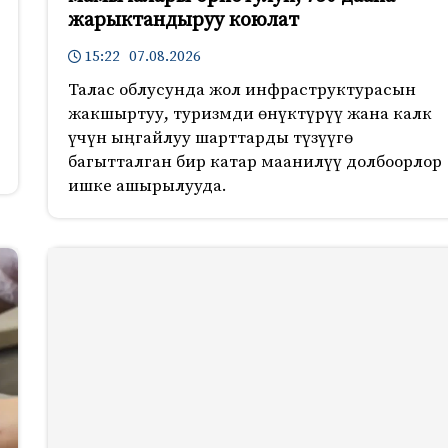
жарыктандыруу коюлат
15:22 07.08.2026
Талас облусунда жол инфраструктурасын
жакшыртуу, туризмди өнүктүрүү жана калк
үчүн ыңгайлуу шарттарды түзүүгө
багытталган бир катар маанилүү долбоорлор
ишке ашырылууда.