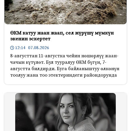
ӨКМ катуу жаан жаап, сел жүрүшү мүмкүн
экенин эскертет
12:14 07.08.2026
8-августтан 11-августка чейин нөшөрлүү жаан-
чачын күтүлөт. Бул тууралуу ӨКМ бүгүн, 7-
августта билдирди. Буга байланыштуу өлкөнүн
тоолуу жана тоо этектериндеги райондорунда