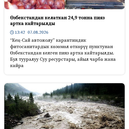
Өзбекстандан келаткан 24,9 тонна пияз
артка кайтарылды
13:42 07.08.2026
“Кең-Сай автожолу” карантиндик
фитосанитардык көзөмөл өткөрүү пунктунан
Өзбекстандан келген пияз артка кайтарылды.
Бул тууралуу Суу ресурстары, айыл чарба жана
кайра