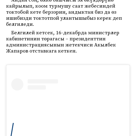
Андан соң, өлкө башчысы эл өкүлдөрүнө
кайрылып, коом турмушу саат жебесиндей
токтобой кете берээрин, андыктан биз да өз
ишибизди токтотпой улантышыбыз керек деп
белгиледи.
Белгилей кетсек, 16-декабрда министрлер
кабинетинин төрагасы – президенттин
администрациясынын жетекчиси Акылбек
Жапаров отставкага кеткен.