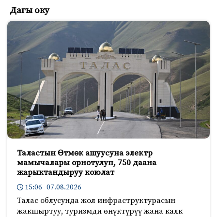
Дагы оку
Таластын Өтмөк ашуусуна электр
мамычалары орнотулуп, 750 даана
жарыктандыруу коюлат
15:06 07.08.2026
Талас облусунда жол инфраструктурасын
жакшыртуу, туризмди өнүктүрүү жана калк