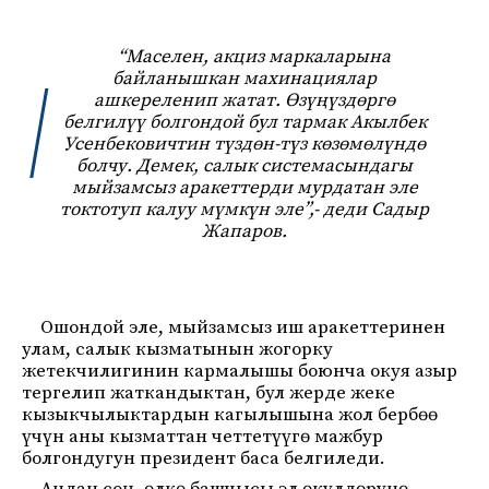
“Маселен, акциз маркаларына
байланышкан махинациялар
ашкереленип жатат. Өзүңүздөргө
белгилүү болгондой бул тармак Акылбек
Усенбековичтин түздөн-түз көзөмөлүндө
болчу. Демек, салык системасындагы
мыйзамсыз аракеттерди мурдатан эле
токтотуп калуу мүмкүн эле”,-
деди Садыр
Жапаров.
Ошондой эле, мыйзамсыз иш аракеттеринен
улам, салык кызматынын жогорку
жетекчилигинин кармалышы боюнча окуя азыр
тергелип жаткандыктан, бул жерде жеке
кызыкчылыктардын кагылышына жол бербөө
үчүн аны кызматтан четтетүүгө мажбур
болгондугун президент баса белгиледи.