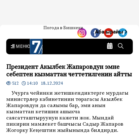
Жаңылыктар — Кыргызстан
Погода в Бишкеке
7-канал. Жаңылыктар —
Аба ырайы
Кыргызстан
MENU
Президент Акылбек Жапаровдун эмне
себептен кызматтан четтетилгенин айтты
14:10 18.12.2024
512
Учурга чейинки жетишкендиктерге мурдагы
министрлер кабинетинин төрагасы Акылбек
Жапаровдун да салымы бар, эми анын
кызматтан кетишин ашыкча
саясатташтыруунун кажети жок. Мындай
пикирин мамлекет башчысы Садыр Жапаров
Жогорку Кеңештин жыйынында билдирди.