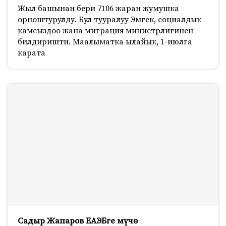
Жыл башынан бери 7106 жаран жумушка
орноштурулду. Бул тууралуу Эмгек, социалдык
камсыздоо жана миграция министрлигинен
билдиришти. Маалыматка ылайык, 1-июлга
карата
Садыр Жапаров ЕАЭБге мүчө