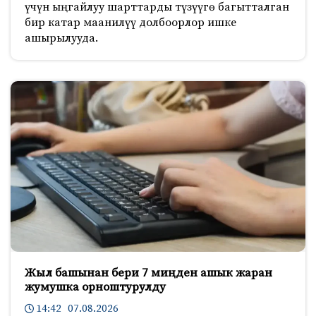
үчүн ыңгайлуу шарттарды түзүүгө багытталган
бир катар маанилүү долбоорлор ишке
ашырылууда.
Жыл башынан бери 7 миңден ашык жаран
жумушка орноштурулду
14:42 07.08.2026