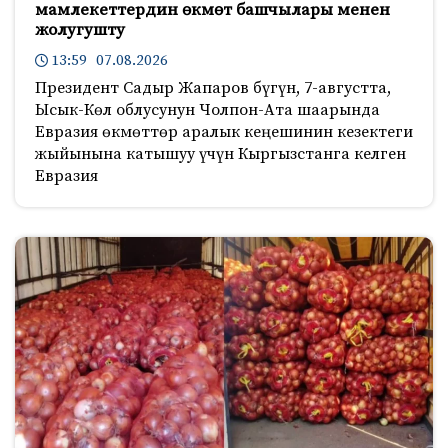
мамлекеттердин өкмөт башчылары менен
жолугушту
13:59 07.08.2026
Президент Садыр Жапаров бүгүн, 7-августта,
Ысык-Көл облусунун Чолпон-Ата шаарында
Евразия өкмөттөр аралык кеңешинин кезектеги
жыйынына катышуу үчүн Кыргызстанга келген
Евразия