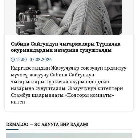
Сабина Сайгундун чыгармалары Түркияда
окурмандардын назарына сунушталды
12:00 07.08.2026
Кыргызстандын Жазуучулар союзунун ардактуу
мүчөсү, жазуучу Сабина Сайгундун
чыгармалары Түркияда окурмандардын
назарына сунушталды. Жазуучунун китептери
Стамбул шаарындагы «Полторы комнаты»
китеп
513
DEMALOO — ЭС АЛУУГА БИР КАДАМ!