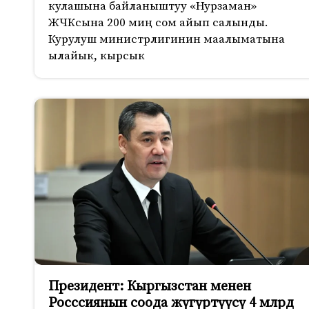
кулашына байланыштуу «Нурзаман»
ЖЧКсына 200 миң сом айып салынды.
Курулуш министрлигинин маалыматына
ылайык, кырсык
Президент: Кыргызстан менен
Росссиянын соода жүгүртүүсү 4 млрд