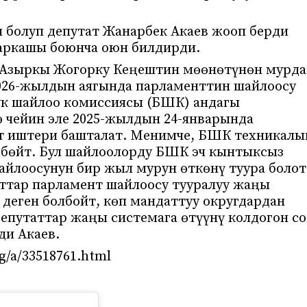
н болуп депутат Жанарбек Акаев жооп берди
аркашы боюнча оюн билдирди.
 “Азыркы Жогорку Кеңештин мөөнөтүнөн мурда
2026-жылдын аягында парламенттин шайлоосу
дук шайлоо комиссиясы (БШК) андагы
ө чейин эле 2025-жылдын 24-январында
үт иштери башталат. Менимче, БШК техникалы
рбөйт. Бул шайлоолорду БШК эч кынтыксыз
айлоосунун бир жыл мурун өткөнү туура болот
аттар парламент шайлоосу тууралуу жаңы
деген болбойт, көп мандаттуу округдардан
епутаттар жаңы системага өтүүнү колдогон с
ди Акаев.
g/a/33518761.html