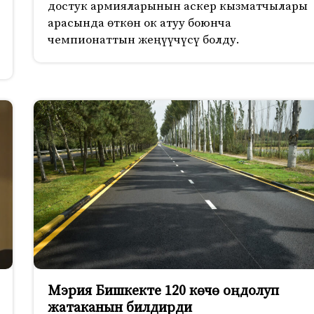
достук армияларынын аскер кызматчылары
арасында өткөн ок атуу боюнча
чемпионаттын жеңүүчүсү болду.
Мэрия Бишкекте 120 көчө оңдолуп
жатаканын билдирди