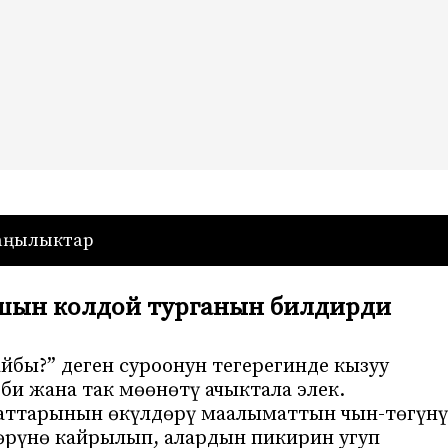
— Кыргызстан
аңылыктар
шын колдой турганын билдирди
йбы?” деген суроонун тегерегинде кызуу
би жана так мөөнөтү ачыктала элек.
аттарынын өкүлдөрү маалыматтын чын-төгүн
өрүнө кайрылып, алардын пикирин угуп