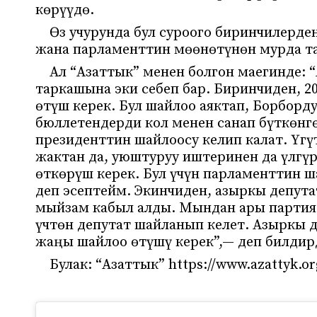
көрүүдө.
Өз учурунда бул суроого биринчилерде
жана парламенттин мөөнөтүнөн мурда т
Ал “Азаттык” менен болгон маегинде:
таркашына эки себеп бар. Биринчиден, 
өтүш керек. Бул шайлоо аяктап, Борбор
бюллетендерди кол менен санап бүткөнг
президенттин шайлоосу келип калат. Үг
жактан да, уюштуруу иштеринен да үлгү
өткөрүш керек. Бул үчүн парламенттин ш
деп эсептейм. Экинчиден, азыркы депут
мыйзам кабыл алды. Мындан ары партия 
үчтөн депутат шайланып келет. Азыркы д
жаңы шайлоо өтүшү керек”,— деп билдир
Булак: “Азаттык” https://www.azattyk.or