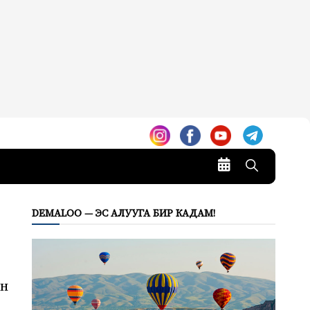
DEMALOO — ЭС АЛУУГА БИР КАДАМ!
үн