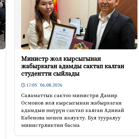
Министр жол кырсыгынан
жабыркаган адамды сактап калган
студентти сыйлады
17:05 06.08.2026
Саламаттык сактоо министри Дамир
Осмонов жол кырсыгынан жабыркаган
адамдын өмүрүн сактап калган Адинай
Кабенова менен жолукту. Бул тууралуу
министрликтин басма