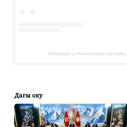
Публикация от Жетинчи Канал (@7kanal_of
Дагы оку