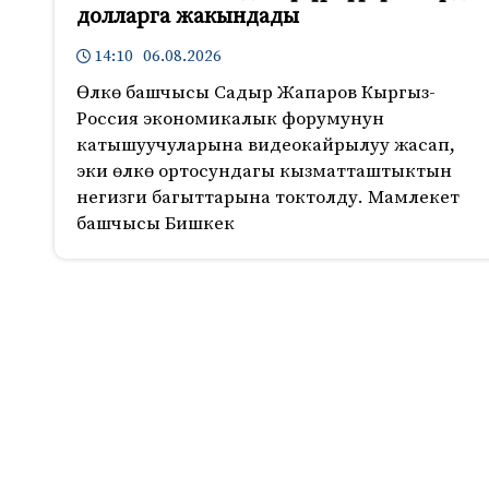
долларга жакындады
14:10 06.08.2026
Өлкө башчысы Садыр Жапаров Кыргыз-
Россия экономикалык форумунун
катышуучуларына видеокайрылуу жасап,
эки өлкө ортосундагы кызматташтыктын
негизги багыттарына токтолду. Мамлекет
башчысы Бишкек
417