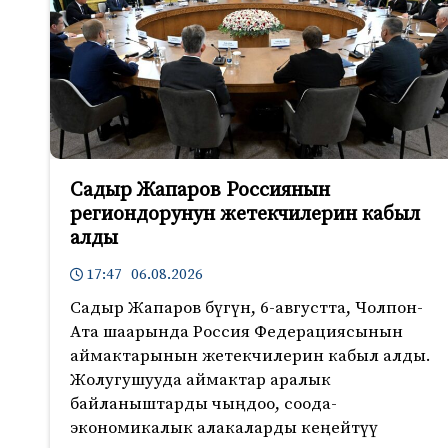
Садыр Жапаров Россиянын
региондорунун жетекчилерин кабыл
алды
17:47 06.08.2026
Садыр Жапаров бүгүн, 6-августта, Чолпон-
Ата шаарында Россия Федерациясынын
аймактарынын жетекчилерин кабыл алды.
Жолугушууда аймактар аралык
байланыштарды чыңдоо, соода-
экономикалык алакаларды кеңейтүү