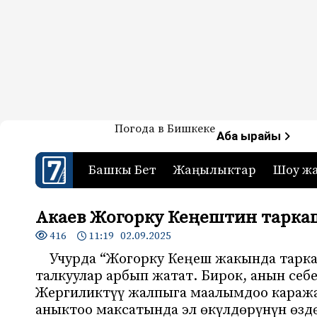
Жаңылыктар — Кыргызстан
Погода в Бишкеке
7-канал. Жаңылыктар 
Аба ырайы
Башкы Бет
Жаңылыктар
Шоу ж
Акаев Жогорку Кеңештин тарка
416
11:19 02.09.2025
Учурда “Жогорку Кеңеш жакында тарка
талкуулар арбып жатат. Бирок, анын себе
Жергиликтүү жалпыга маалымдоо караж
аныктоо максатында эл өкүлдөрүнүн өзд