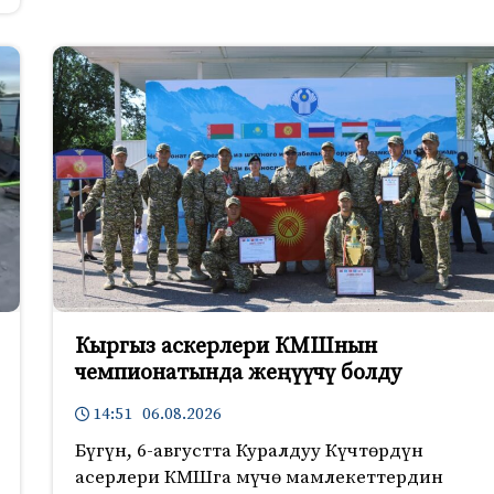
Кыргыз аскерлери КМШнын
чемпионатында жеңүүчү болду
14:51 06.08.2026
Бүгүн, 6-августта Куралдуу Күчтөрдүн
асерлери КМШга мүчө мамлекеттердин