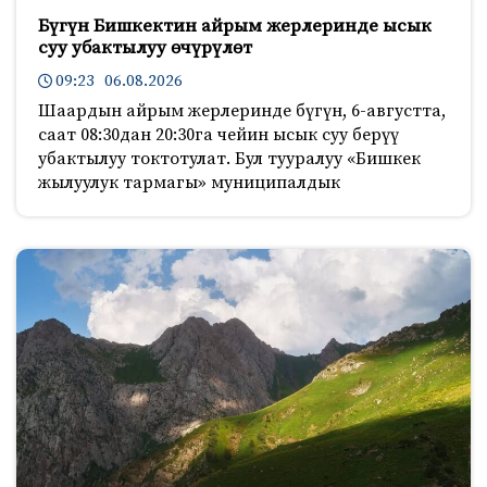
Бүгүн Бишкектин айрым жерлеринде ысык
суу убактылуу өчүрүлөт
09:23 06.08.2026
Шаардын айрым жерлеринде бүгүн, 6-августта,
саат 08:30дан 20:30га чейин ысык суу берүү
убактылуу токтотулат. Бул тууралуу «Бишкек
жылуулук тармагы» муниципалдык