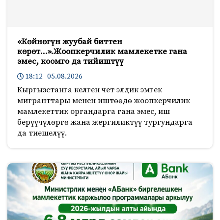
«Көйнөгүн жуубай биттен
көрөт…».Жоопкерчилик мамлекетке гана
эмес, коомго да тийиштүү
18:12 05.08.2026
Кыргызстанга келген чет элдик эмгек
мигранттары менен иштөөдө жоопкерчилик
мамлекеттик органдарга гана эмес, иш
берүүчүлөргө жана жергиликтүү тургундарга
да тиешелүү.