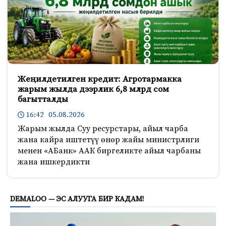
Жеңилдетилген кредит: Агротармакка
жарым жылда дээрлик 6,8 млрд сом
багытталды
16:42 05.08.2026
Жарым жылда Суу ресурстары, айыл чарба
жана кайра иштетүү өнөр жайы министрлиги
менен «АБанк» ААК биргеликте айыл чарбаны
жана ишкердикти
214
DEMALOO — ЭС АЛУУГА БИР КАДАМ!