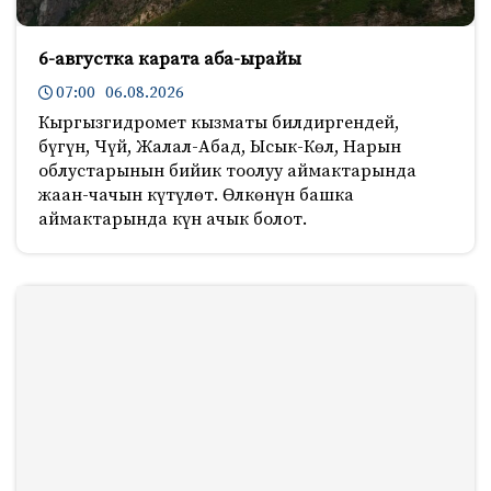
6-августка карата аба-ырайы
07:00 06.08.2026
Кыргызгидромет кызматы билдиргендей,
бүгүн, Чүй, Жалал-Абад, Ысык-Көл, Нарын
облустарынын бийик тоолуу аймактарында
жаан-чачын күтүлөт. Өлкөнүн башка
аймактарында күн ачык болот.