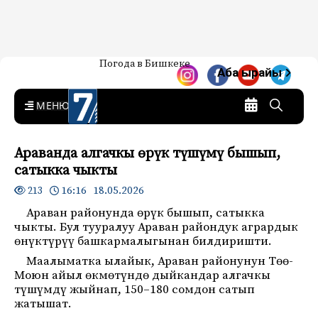
Жаңылыктар — Кыргызстан
Погода в Бишкеке
7-канал. Жаңылыктар —
Аба ырайы
Кыргызстан
MENU
Араванда алгачкы өрүк түшүмү бышып,
сатыкка чыкты
16:16 18.05.2026
213
Араван районунда өрүк бышып, сатыкка
чыкты. Бул тууралуу Араван райондук агрардык
өнүктүрүү башкармалыгынан билдиришти.
Маалыматка ылайык, Араван районунун Төө-
Моюн айыл өкмөтүндө дыйкандар алгачкы
түшүмдү жыйнап, 150–180 сомдон сатып
жатышат.