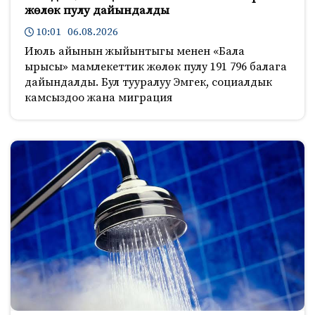
жөлөк пулу дайындалды
10:01 06.08.2026
Июль айынын жыйынтыгы менен «Бала
ырысы» мамлекеттик жөлөк пулу 191 796 балага
дайындалды. Бул тууралуу Эмгек, социалдык
камсыздоо жана миграция