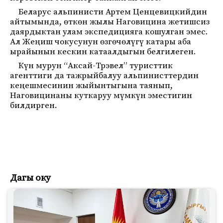
Беларус альпинисти Артем Ценцевицкийдин
айтымында, өткөн жылы Наговицина жетишсиз
даярдыктан улам экспедицияга кошулган эмес.
Ал Жеңиш чокусунун өзгөчөлүгү катары аба
ырайынын кескин катаалдыгын белгилеген.
Күн мурун “Аксай-Трэвел” туристтик
агенттиги да тажрыйбалуу альпинисттердин
кеңешмесинин жыйынтыгына таянып,
Наговицинаны куткаруу мүмкүн эместигин
билдирген.
Дагы оку