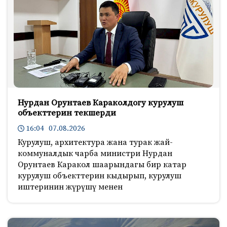
Нурдан Орунтаев Караколдогу курулуш
объекттерин текшерди
16:04 07.08.2026
Курулуш, архитектура жана турак жай-
коммуналдык чарба министри Нурдан
Орунтаев Каракол шаарындагы бир катар
курулуш объекттерин кыдырып, курулуш
иштеринин жүрүшү менен