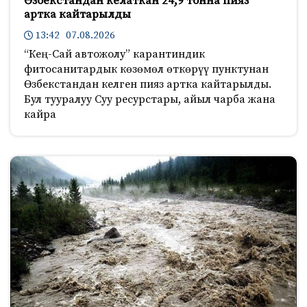
Өзбекстандан келаткан 24,9 тонна пияз
артка кайтарылды
13:42 07.08.2026
“Кең-Сай автожолу” карантиндик
фитосанитардык көзөмөл өткөрүү пунктунан
Өзбекстандан келген пияз артка кайтарылды.
Бул тууралуу Суу ресурстары, айыл чарба жана
кайра