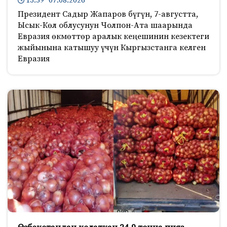
13:59 07.08.2026
Президент Садыр Жапаров бүгүн, 7-августта,
Ысык-Көл облусунун Чолпон-Ата шаарында
Евразия өкмөттөр аралык кеңешинин кезектеги
жыйынына катышуу үчүн Кыргызстанга келген
Евразия