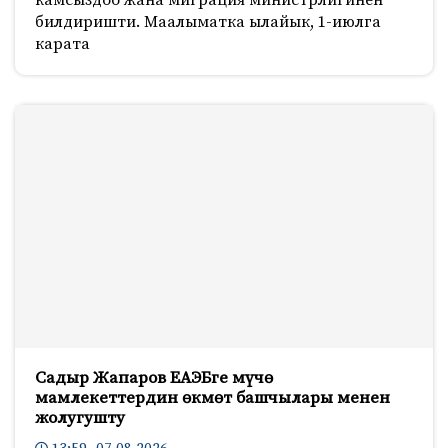
камсыздоо жана миграция министрлигинен
билдиришти. Маалыматка ылайык, 1-июлга
карата
Садыр Жапаров ЕАЭБге мүчө
мамлекеттердин өкмөт башчылары менен
жолугушту