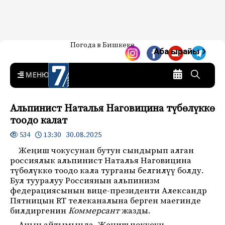
Жаңылыктар — Кыргызстан
Погода в Бишкеке
7-канал. Жаңылыктар —
Аба ырайы
Кыргызстан
MENU
Альпинист Наталья Наговицина түбөлүккө
тоодо калат
13:30 30.08.2025
534
Жеңиш чокусунан бутун сындырып алган
россиялык альпинист Наталья Наговицина
түбөлүккө тоодо кала турганы белгилүү болду.
Бул тууралуу Россиянын альпинизм
федерациясынын вице-президенти Александр
Пятницын RT телеканалына берген маегинде
билдиргенин
Коммерсант
жазды.