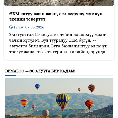
ӨКМ катуу жаан жаап, сел жүрүшү мүмкүн
экенин эскертет
12:14 07.08.2026
8-августтан 11-августка чейин нөшөрлүү жаан-
чачын күтүлөт. Бул тууралуу ӨКМ бүгүн, 7-
августта билдирди. Буга байланыштуу өлкөнүн
тоолуу жана тоо этектериндеги райондорунда
535
DEMALOO — ЭС АЛУУГА БИР КАДАМ!