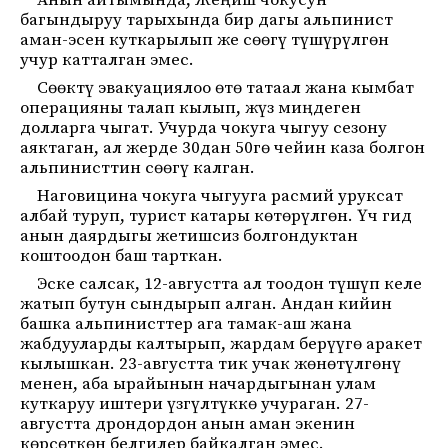
Анын айтымында, Жеңиш чокусун
багындыруу тарыхында бир дагы альпинист
аман-эсен куткарылып же сөөгү түшүрүлгөн
учур катталган эмес.
Сөөктү эвакуациялоо өтө татаал жана кымбат
операцияны талап кылып, жүз миңдеген
долларга чыгат. Учурда чокуга чыгуу сезону
аяктаган, ал жерде 30дан 50гө чейин каза болгон
альпинисттин сөөгү калган.
Наговицина чокуга чыгууга расмий уруксат
албай туруп, турист катары көтөрүлгөн. Үч гид
анын даярдыгы жетишсиз болгондуктан
коштоодон баш тарткан.
Эске салсак, 12-августта ал тоодон түшүп келе
жатып бутун сындырып алган. Андан кийин
башка альпинисттер ага тамак-аш жана
жабдууларды калтырып, жардам берүүгө аракет
кылышкан. 23-августта тик учак жөнөтүлгөнү
менен, аба ырайынын начардыгынан улам
куткаруу иштери үзгүлтүккө учураган. 27-
августта дрондордон анын аман экенин
көрсөткөн белгилер байкалган эмес.