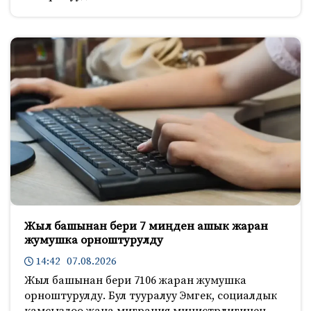
Жыл башынан бери 7 миңден ашык жаран
жумушка орноштурулду
14:42 07.08.2026
Жыл башынан бери 7106 жаран жумушка
орноштурулду. Бул тууралуу Эмгек, социалдык