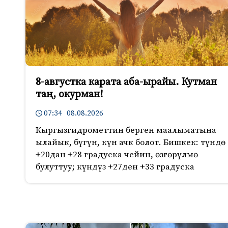
8-августка карата аба-ырайы. Кутман
таң, окурман!
07:34 08.08.2026
Кыргызгидрометтин берген маалыматына
ылайык, бүгүн, күн ачк болот. Бишкек: түндө
+20дан +28 градуска чейин, өзгөрүлмө
булуттуу; күндүз +27ден +33 градуска