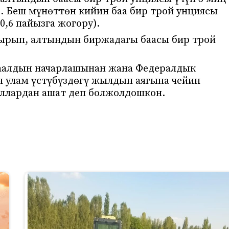
н). Беш мүнөттөн кийин баа бир трой унциясы
(0,6 пайызга жогору).
ңырып, алтындын биржадагы баасы бир трой
.
даалдын начарлашынан жана Федералдык
н улам үстүбүздөгү жылдын аягына чейин
оллардан ашат деп болжолдошкон.