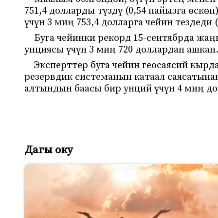
751,4 долларды түздү (0,54 пайызга өскө
үчүн 3 миң 753,4 долларга чейин тездеди 
Буга чейинки рекорд 15-сентябрда жа
унциясы үчүн 3 миң 720 доллардан ашкан
Эксперттер буга чейин геосаясий кыр
резервдик системанын катаал саясатына
алтындын баасы бир унций үчүн 4 миң д
Дагы оку