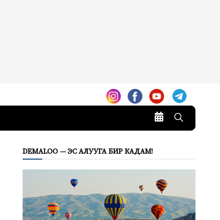
DEMALOO — ЭС АЛУУГА БИР КАДАМ!