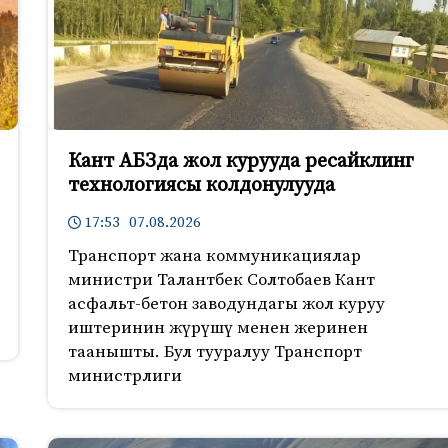
Кант АБЗда жол курууда ресайклинг
технологиясы колдонулууда
17:53 07.08.2026
Транспорт жана коммуникациялар
министри Талантбек Солтобаев Кант
асфальт-бетон заводундагы жол куруу
иштеринин жүрүшү менен жеринен
таанышты. Бул тууралуу Транспорт
министрлиги