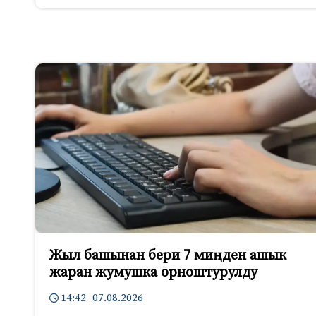
Жыл башынан бери 7 миңден ашык
жаран жумушка орноштурулду
14:42 07.08.2026