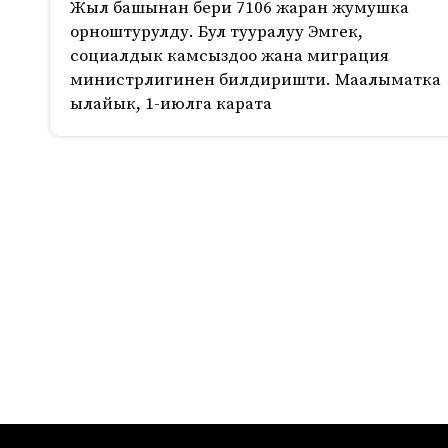
Жыл башынан бери 7106 жаран жумушка
орноштурулду. Бул тууралуу Эмгек,
социалдык камсыздоо жана миграция
министрлигинен билдиришти. Маалыматка
ылайык, 1-июлга карата
437