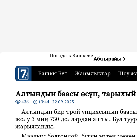
Жаңылыктар — Кыргызстан
Погода в Бишкеке
7-канал. Жаңылыктар 
Аба ырайы
Башкы Бет
Жаңылыктар
Шоу ж
Алтындын баасы өсүп, тарыхый
436
13:44 22.09.2025
Алтындын бир трой унциясынын баасы 
жолу 3 миң 750 доллардан ашты. Бул ту
жарыяланды.
Маалым болгондой, бүгүн эртең менен