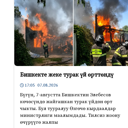
Бишкекте жеке турак үй өрттөндү
17:05 07.08.2026
Бүгүн, 7-августта Бишкектин Элебесов
көчөсүндө жайгашкан турак үйдөн өрт
чыкты. Бул тууралуу Өзгөчө кырдаалдар
министрлиги маалымдады. Тилсиз жоону
өчүрүүгө жалпы