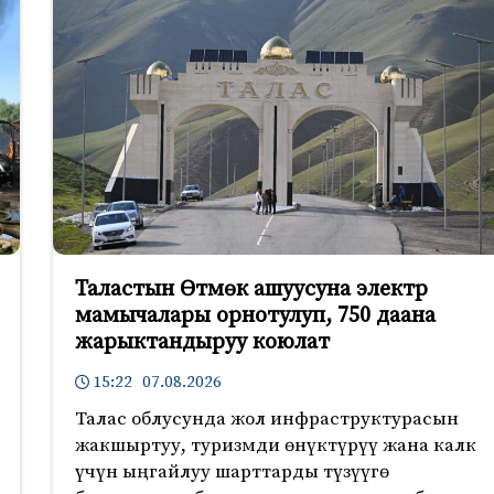
Таластын Өтмөк ашуусуна электр
мамычалары орнотулуп, 750 даана
жарыктандыруу коюлат
15:22 07.08.2026
Талас облусунда жол инфраструктурасын
жакшыртуу, туризмди өнүктүрүү жана калк
үчүн ыңгайлуу шарттарды түзүүгө