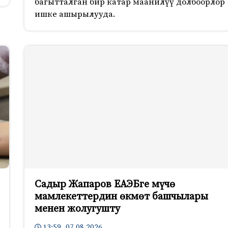
багытталган бир катар маанилүү долбоорлор
ишке ашырылууда.
Садыр Жапаров ЕАЭБге мүчө
мамлекеттердин өкмөт башчылары
менен жолугушту
13:59 07.08.2026