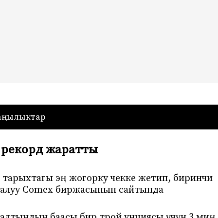
— Кыргызстан
аңылыктар
 рекорд жаратты
тарыхтагы эң жогорку чекке жетип, биринчи
уралуу Comex биржасынын сайтында
 алтындын баасы бир трой унциясы үчүн 3 миң