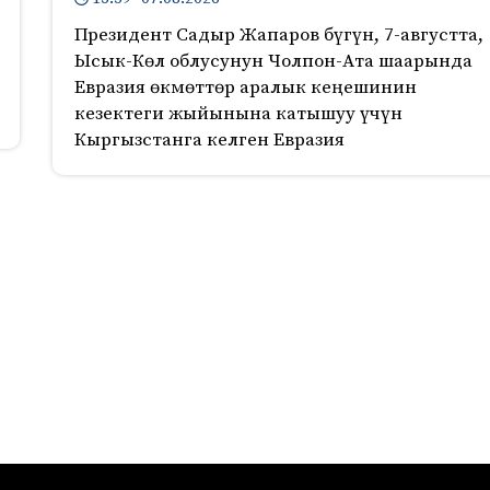
Президент Садыр Жапаров бүгүн, 7-августта,
Ысык-Көл облусунун Чолпон-Ата шаарында
Евразия өкмөттөр аралык кеңешинин
кезектеги жыйынына катышуу үчүн
Кыргызстанга келген Евразия