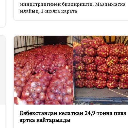
министрлигинен билдиришти. Маалыматка
ылайык, 1-июлга карата
Өзбекстандан келаткан 24,9 тонна пияз
артка кайтарылды