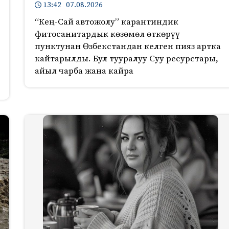
13:42 07.08.2026
“Кең-Сай автожолу” карантиндик
фитосанитардык көзөмөл өткөрүү
пунктунан Өзбекстандан келген пияз артка
кайтарылды. Бул тууралуу Суу ресурстары,
айыл чарба жана кайра