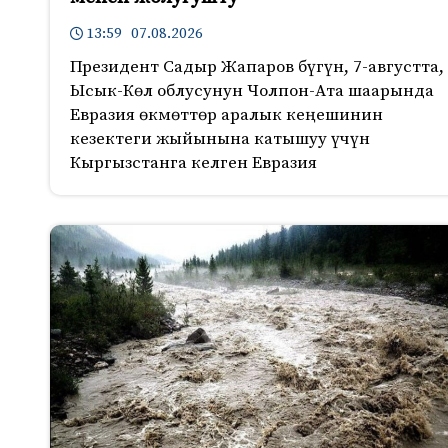
13:59 07.08.2026
Президент Садыр Жапаров бүгүн, 7-августта,
Ысык-Көл облусунун Чолпон-Ата шаарында
Евразия өкмөттөр аралык кеңешинин
кезектеги жыйынына катышуу үчүн
Кыргызстанга келген Евразия