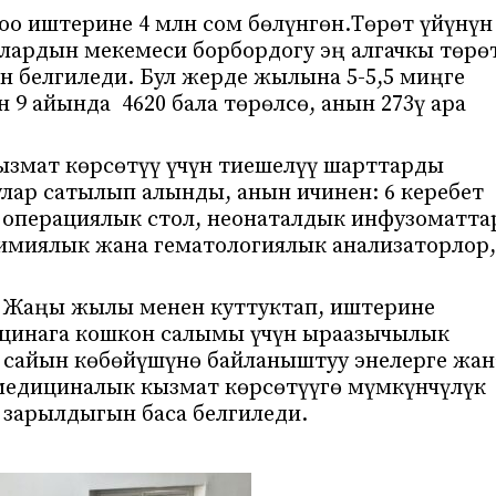
о иштерине 4 млн сом бөлүнгөн.Төрөт үйүнүн
лардын мекемеси борбордогу эң алгачкы төрө
н белгиледи. Бул жерде жылына 5-5,5 миңге
 9 айында 4620 бала төрөлсө, анын 273ү ара
ызмат көрсөтүү үчүн тиешелүү шарттарды
лар сатылып алынды, анын ичинен: 6 керебет
1 операциялык стол, неонаталдык инфузоматта
химиялык жана гематологиялык анализаторлор,
 Жаңы жылы менен куттуктап, иштерине
ицинага кошкон салымы үчүн ыраазычылык
 сайын көбөйүшүнө байланыштуу энелерге жан
медициналык кызмат көрсөтүүгө мүмкүнчүлүк
 зарылдыгын баса белгиледи.