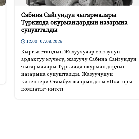
Сабина Сайгундун чыгармалары
Түркияда окурмандардын назарына
сунушталды
12:00 07.08.2026
Кыргызстандын Жазуучулар союзунун
ардактуу мүчөсү, жазуучу Сабина Сайгундун
чыгармалары Түркияда окурмандардын
назарына сунушталды. Жазуучунун
китептери Стамбул шаарындагы «Полторы
комнаты» китеп