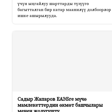
үчүн ыңгайлуу шарттарды түзүүгө
багытталган бир катар маанилүү долбоорлор
ишке ашырылууда.
Садыр Жапаров ЕАЭБге мүчө
мамлекеттердин өкмөт башчылары
менен жолугушту