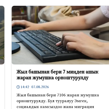
Жыл башынан бери 7 миңден ашык
жаран жумушка орноштурулду
14:42 07.08.2026
Жыл башынан бери 7106 жаран жумушка
орноштурулду. Бул тууралуу Эмгек,
социалдык камсыздоо жана миграция