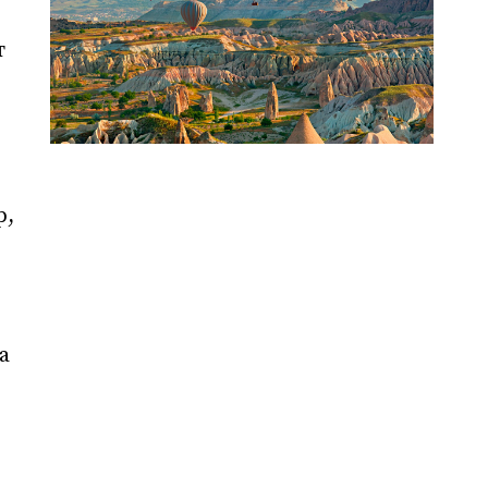
т
р,
а