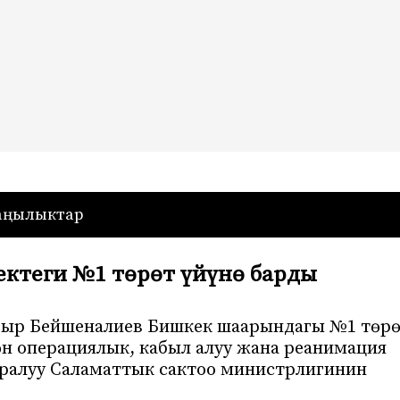
— Кыргызстан
аңылыктар
теги №1 төрөт үйүнө барды
дыр Бейшеналиев Бишкек шаарындагы №1 төр
өн операциялык, кабыл алуу жана реанимация
уралуу Саламаттык сактоо министрлигинин