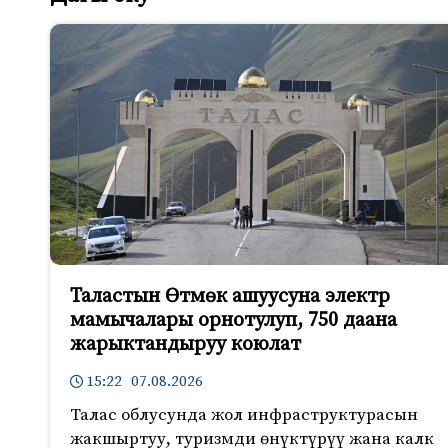
Таластын Өтмөк ашуусуна электр
мамычалары орнотулуп, 750 даана
жарыктандыруу коюлат
15:22 07.08.2026
Талас облусунда жол инфраструктурасын
жакшыртуу, туризмди өнүктүрүү жана калк