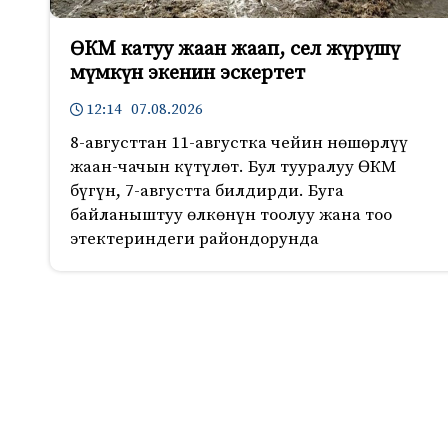
ӨКМ катуу жаан жаап, сел жүрүшү
мүмкүн экенин эскертет
12:14 07.08.2026
8-августтан 11-августка чейин нөшөрлүү
жаан-чачын күтүлөт. Бул тууралуу ӨКМ
бүгүн, 7-августта билдирди. Буга
байланыштуу өлкөнүн тоолуу жана тоо
этектериндеги райондорунда
864