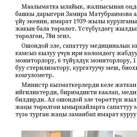
Маалыматка ылайык, жалпысынан оңдо
башкы дарыгери Замира Матубраимова а
үйү экенин, имарат 1939-жылы курулганы
жакын бала төрөлөт. Үстүбүздөгү жылдын
төрөлгөн, 78и эгиз.
Ошондой эле, сапаттуу медициналык к
камсыз кылуу үчүн ири көлөмдөгү жабдуу
мониторлору, 6 түйүлдүк мониторлору, 
буу стерилизатору, кургатуучу меш, био
коагулометр.
Министр кызматкерлерди келе жаткан
ийгиликтерди, биримдикти каалап, мед
билдирди. Ал ошондой эле төрөттүн жыл
жаңы төрөлгөн ымыркайларга сапаттуу 
түзө турган жаңы заманбап имарат куруу