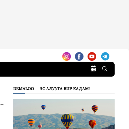
DEMALOO — ЭС АЛУУГА БИР КАДАМ!
өт