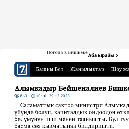
Жаңылыктар — Кыргызстан
Погода в Бишкеке
7-канал. Жаңылыктар 
Аба ырайы
Башкы Бет
Жаңылыктар
Шоу ж
Алымкадыр Бейшеналиев Бишкек
863
10:10 29.12.2023
Саламаттык сактоо министри Алымка
үйүндө болуп, капиталдык оңдоодон өтк
бөлүмүнүн иши менен таанышты. Бул ту
басма сөз кызматынан билдиришти.