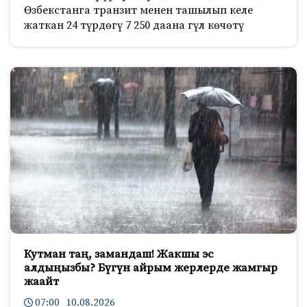
Өзбекстанга транзит менен ташылып келе
жаткан 24 түрдөгү 7 250 даана гүл көчөтү
Кутман таң, замандаш! Жакшы эс
алдыңызбы? Бүгүн айрым жерлерде жамгыр
жаайт
07:00 10.08.2026