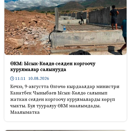
ӨКМ: Ысык-Көлдө селден коргоочу
курулмалар салынууда
11:11 10.08.2026
Кечээ, 9-августта Өзгөчө кырдаалдар министри
Канатбек Чыныбаев Ысык-Көлдө салынып
жаткан селден коргоочу курулмаларды көрүп
чыкты. Бул тууралуу ӨКМ маалымдады.
Маалыматка