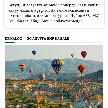
Бүгүн, 10-августта айрым жерлерде жаан-чачын
катуу жаашы күтүлөт. Ал эми жалпысынан
алганда абанын температурасы Чүйдө +32…+37,
Ош, Жалал-Абад, Баткен облустарында
689
DEMALOO — ЭС АЛУУГА БИР КАДАМ!