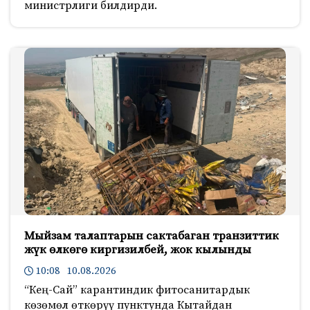
министрлиги билдирди.
Мыйзам талаптарын сактабаган транзиттик
жүк өлкөгө киргизилбей, жок кылынды
10:08 10.08.2026
“Кең-Сай” карантиндик фитосанитардык
көзөмөл өткөрүү пунктунда Кытайдан