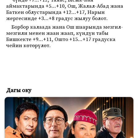
Чүйдө +7…+12, Талас, Ысык-Көл
аймактарында +5…+10, Ош, Жалал-Абад жана
Баткен облустарында +12…+17, Нарын
жергесинде +3…+8 градус жылуу болот.
Борбор калаада жана Ош шаарында мезгил-
мезгили менен жаан жаап, күндүн табы
Бишкекте +9…+11, Ошто +15…+17 градуска
чейин көтөрүлөт.
Дагы оку