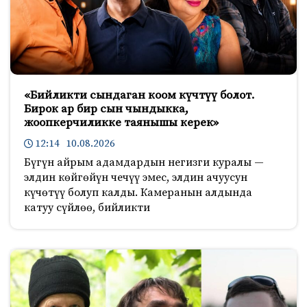
«Бийликти сындаган коом күчтүү болот.
Бирок ар бир сын чындыкка,
жоопкерчиликке таянышы керек»
12:14 10.08.2026
Бүгүн айрым адамдардын негизги куралы —
элдин көйгөйүн чечүү эмес, элдин ачуусун
күчөтүү болуп калды. Камеранын алдында
катуу сүйлөө, бийликти