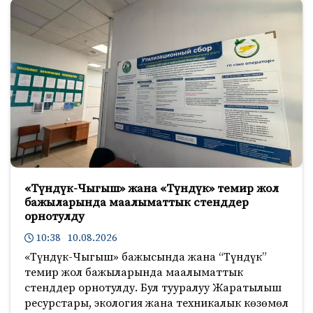
«Түндүк-Чыгыш» жана «Түндүк» темир жол
бажыларында маалыматтык стенддер
орнотулду
10:38 10.08.2026
«Түндүк-Чыгыш» бажысында жана “Түндүк”
темир жол бажыларында маалыматтык
стенддер орнотулду. Бул тууралуу Жаратылыш
ресурстары, экология жана техникалык көзөмөл