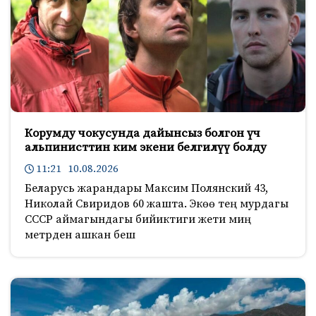
Корумду чокусунда дайынсыз болгон үч
альпинисттин ким экени белгилүү болду
11:21 10.08.2026
Беларусь жарандары Максим Полянский 43,
Николай Свиридов 60 жашта. Экөө тең мурдагы
СССР аймагындагы бийиктиги жети миң
метрден ашкан беш