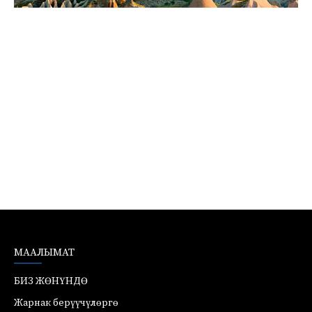
МААЛЫМАТ
БИЗ ЖӨНҮНДӨ
Жарнак берүүчүлөргө