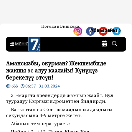
Жаңылыктар — Кыргызстан
Погода в Бишкеке
7-канал. Жаңылыктар —
Аба ырайы
Кыргызстан
MENU
Амансызбы, окурман? Жекшембиде
жакшы эс алуу каалайм! Күнүңүз
берекелүү өтсүн!
06:57 31.03.2024
688
31-мартта өрөөндөрдө жамгыр жаайт. Бул
тууралуу Кыргызгидрометтен билдирди.
Батыштан соккон шамалдын ылдамдыгы
секундасына 4-9 метрге жетет.
Абанын температурасы: