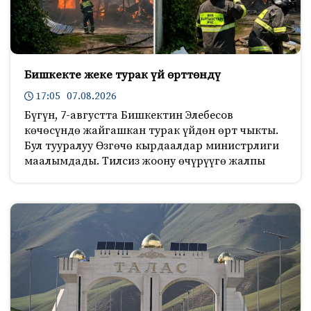
Бишкекте жеке турак үй өрттөндү
17:05 07.08.2026
Бүгүн, 7-августта Бишкектин Элебесов
көчөсүндө жайгашкан турак үйдөн өрт чыкты.
Бул тууралуу Өзгөчө кырдаалдар министрлиги
маалымдады. Тилсиз жоону өчүрүүгө жалпы