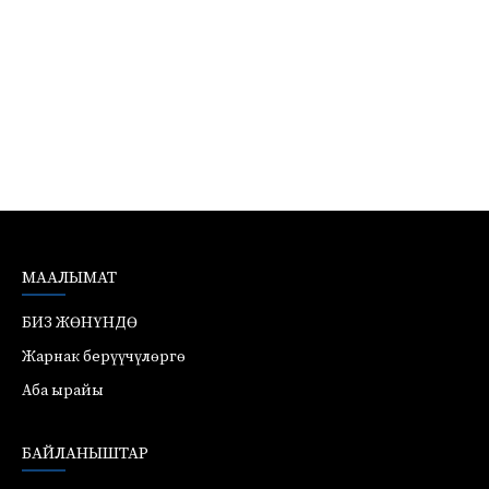
МААЛЫМАТ
БИЗ ЖӨНҮНДӨ
Жарнак берүүчүлөргө
Аба ырайы
БАЙЛАНЫШТАР