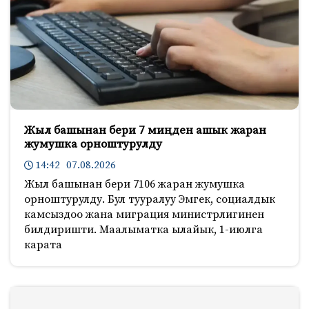
Жыл башынан бери 7 миңден ашык жаран
жумушка орноштурулду
14:42 07.08.2026
Жыл башынан бери 7106 жаран жумушка
орноштурулду. Бул тууралуу Эмгек, социалдык
камсыздоо жана миграция министрлигинен
билдиришти. Маалыматка ылайык, 1-июлга
карата