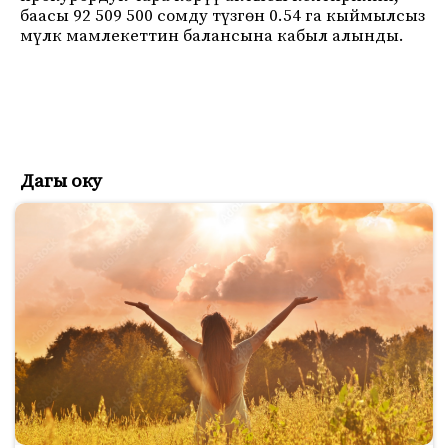
баасы 92 509 500 сомду түзгөн 0.54 га кыймылсыз
мүлк мамлекеттин балансына кабыл алынды.
Дагы оку