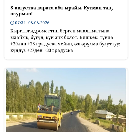
8-августка карата аба-ырайы. Кутман таң,
окурман!
07:34 08.08.2026
Кыргызгидрометтин берген маалыматына
ылайык, бүгүн, күн ачк болот. Бишкек: түндө
+20дан +28 градуска чейин, өзгөрүлмө булуттуу;
күндүз +27ден +33 градуска