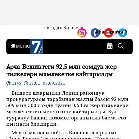
Жаңылыктар — Кыргызстан
Погода в Бишкеке
7-канал. Жаңылыктар —
Аба ырайы
Кыргызстан
MENU
Арча-Бешиктеги 92,5 млн сомдук жер
тилкелери мамлекетке кайтарылды
17:01 07.09.2021
1146
Бишкек шаарынын Ленин райондук
прокуратурасы тарабынан жалпы баасы 92 млн
509 миң 500 сомду түзгөн 0.54 га жер тилкелери
мамлекеттин менчигине кайтарылды. Бул
тууралуу Башкы көзөмөл органынын басма сөз
кызматы билдирди.
Маалыматка ылайык, Бишкек шаарынын