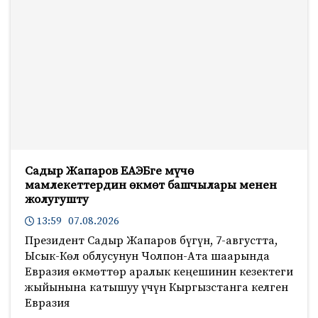
Садыр Жапаров ЕАЭБге мүчө
мамлекеттердин өкмөт башчылары менен
жолугушту
13:59 07.08.2026
Президент Садыр Жапаров бүгүн, 7-августта,
Ысык-Көл облусунун Чолпон-Ата шаарында
Евразия өкмөттөр аралык кеңешинин кезектеги
жыйынына катышуу үчүн Кыргызстанга келген
Евразия
1147