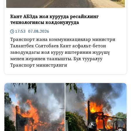
Кант АБЗда жол курууда ресайклинг
технологиясы колдонулууда
17:53 07.08.2026
Транспорт жана коммуникациялар министри
Талантбек Солтобаев Кант асфальт-бетон
заводундагы жол куруу иштеринин жүрүшү
менен жеринен таанышты. Бул тууралуу
Транспорт министрлиги