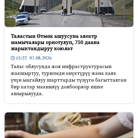
Таластын Өтмөк ашуусуна электр
мамычалары орнотулуп, 750 даана
жарыктандыруу коюлат
15:22 07.08.2026
Талас облусунда жол инфраструктурасын
жакшыртуу, туризмди өнүктүрүү жана калк
үчүн ыңгайлуу шарттарды түзүүгө багытталган
бир катар маанилүү долбоорлор ишке
ашырылууда.