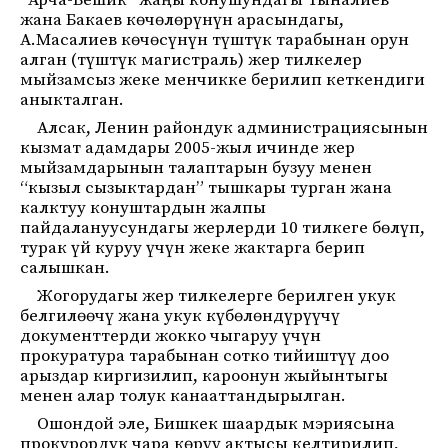
“Арча-Бешик” жаңы конушундагы Тыналиев
жана Бакаев көчөлөрүнүн арасындагы,
А.Масалиев көчөсүнүн түштүк тарабынан орун
алган (түштүк магистраль) жер тилкелер
мыйзамсыз жеке менчикке берилип кеткендиги
аныкталган.
Алсак, Ленин райондук администрациясынын
кызмат адамдары 2005-жыл ичинде жер
мыйзамдарынын талаптарын бузуу менен
“кызыл сызыктардан” тышкары турган жана
калктуу конуштардын жалпы
пайдалануусундагы жерлерди 10 тилкеге бөлүп,
турак үй куруу үчүн жеке жактарга берип
салышкан.
Жогорудагы жер тилкелерге берилген укук
белгилөөчү жана укук күбөлөндүрүүчү
документтерди жокко чыгаруу үчүн
прокуратура тарабынан сотко тийиштүү доо
арыздар киргизилип, кароонун жыйынтыгы
менен алар толук канааттандырылган.
Ошондой эле, Бишкек шаардык мэриясына
прокурордук чара көрүү актысы келтирилип,