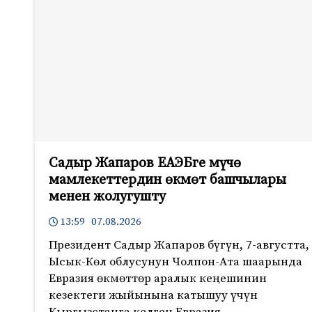
Садыр Жапаров ЕАЭБге мүчө
мамлекеттердин өкмөт башчылары
менен жолугушту
13:59 07.08.2026
Президент Садыр Жапаров бүгүн, 7-августта,
Ысык-Көл облусунун Чолпон-Ата шаарында
Евразия өкмөттөр аралык кеңешинин
кезектеги жыйынына катышуу үчүн