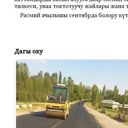
тилкеси, унаа токтотуучу жайлары жан
Расмий ачылышы сентябрда болору күт
Дагы оку