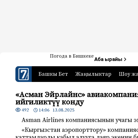
Жаңылыктар — Кыргызстан
Погода в Бишкеке
7-канал. Жаңылыктар 
Аба ырайы
Башкы Бет
Жаңылыктар
Шоу ж
«Асман Эйрлайнс» авиакомпани
ийгиликтүү конду
492
14:06 13.08.2025
Asman Airlines компаниясынын учагы 
«Кыргызстан аэропорттору» компанияс
каттамдарды кабыл алууга даяр экенин б