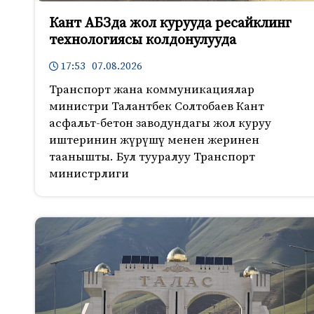
Кант АБЗда жол курууда ресайклинг
технологиясы колдонулууда
17:53 07.08.2026
Транспорт жана коммуникациялар
министри Талантбек Солтобаев Кант
асфальт-бетон заводундагы жол куруу
иштеринин жүрүшү менен жеринен
таанышты. Бул тууралуу Транспорт
министрлиги