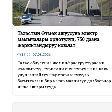
Таластын Өтмөк ашуусуна электр
мамычалары орнотулуп, 750 даана
жарыктандыруу коюлат
15:22 07.08.2026
Талас облусунда жол инфраструктурасын
жакшыртуу, туризмди өнүктүрүү жана калк
үчүн ыңгайлуу шарттарды түзүүгө
багытталган бир катар маанилүү долбоорлор
ишке ашырылууда.