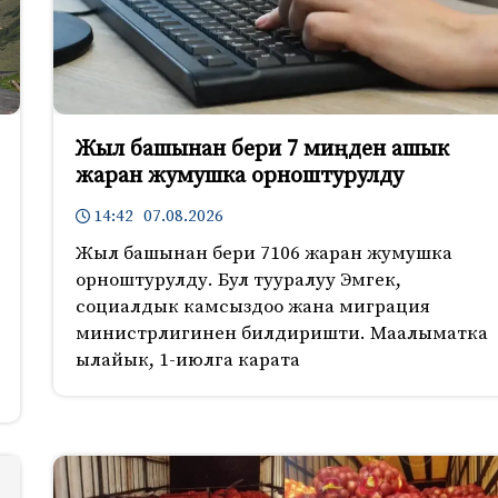
Жыл башынан бери 7 миңден ашык
жаран жумушка орноштурулду
14:42 07.08.2026
Жыл башынан бери 7106 жаран жумушка
орноштурулду. Бул тууралуу Эмгек,
социалдык камсыздоо жана миграция
министрлигинен билдиришти. Маалыматка
ылайык, 1-июлга карата