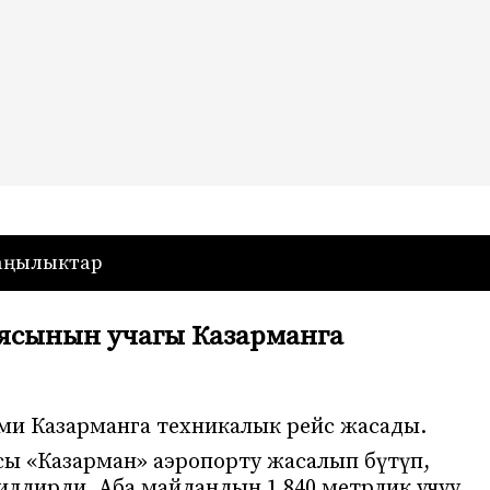
— Кыргызстан
аңылыктар
ясынын учагы Казарманга
эми Казарманга техникалык рейс жасады.
ы «Казарман» аэропорту жасалып бүтүп,
илдирди. Аба майдандын 1 840 метрлик учуу