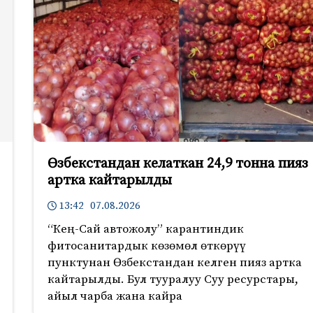
Өзбекстандан келаткан 24,9 тонна пияз
артка кайтарылды
13:42 07.08.2026
“Кең-Сай автожолу” карантиндик
фитосанитардык көзөмөл өткөрүү
пунктунан Өзбекстандан келген пияз артка
кайтарылды. Бул тууралуу Суу ресурстары,
айыл чарба жана кайра