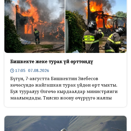
Бишкекте жеке турак үй өрттөндү
17:05 07.08.2026
Бүгүн, 7-августта Бишкектин Элебесов
көчөсүндө жайгашкан турак үйдөн өрт чыкты.
Бул тууралуу Өзгөчө кырдаалдар министрлиги
маалымдады. Тилсиз жоону өчүрүүгө жалпы