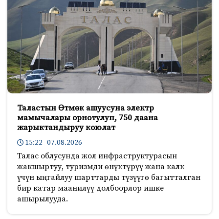
Таластын Өтмөк ашуусуна электр
мамычалары орнотулуп, 750 даана
жарыктандыруу коюлат
15:22 07.08.2026
Талас облусунда жол инфраструктурасын
жакшыртуу, туризмди өнүктүрүү жана калк
үчүн ыңгайлуу шарттарды түзүүгө багытталган
бир катар маанилүү долбоорлор ишке
ашырылууда.