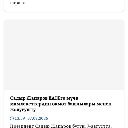
карата
Садыр Жапаров ЕАЭБге мүчө
мамлекеттердин өкмөт башчылары менен
жолугушту
13:59 07.08.2026
Президент Садыр Жапаров бүгүн, 7-августта,