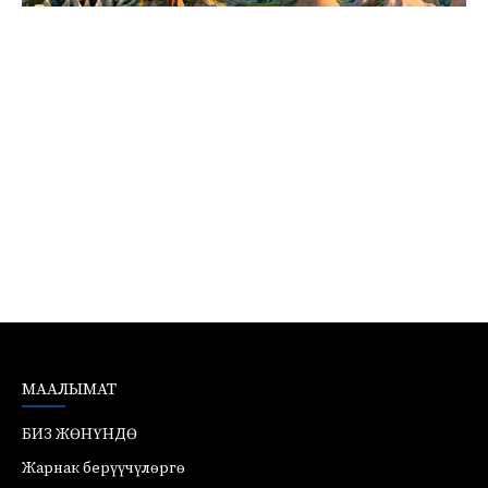
МААЛЫМАТ
БИЗ ЖӨНҮНДӨ
Жарнак берүүчүлөргө