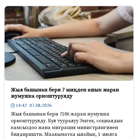
Жыл башынан бери 7 миңден ашык жаран
жумушка орноштурулду
14:42 07.08.2026
Жыл башынан бери 7106 жаран жумушка
орноштурулду. Бул тууралуу Эмгек, социалдык
камсыздоо жана миграция министрлигинен
билдиришти. Маалыматка ылайык, 1-июлга