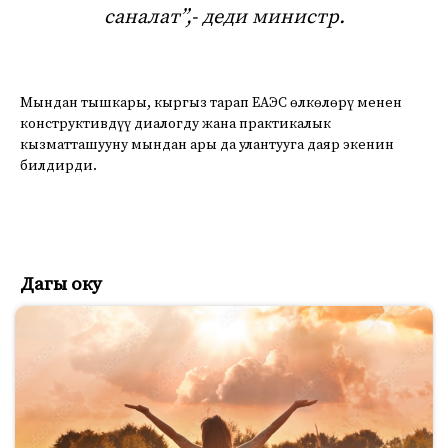
саналат”,- деди министр.
Мындан тышкары, кыргыз тарап ЕАЭС өлкөлөрү менен
конструктивдүү диалогду жана практикалык
кызматташууну мындан ары да улантууга даяр экенин
билдирди.
Дагы оку