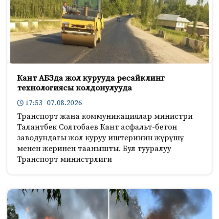
Кант АБЗда жол курууда ресайклинг
технологиясы колдонулууда
17:53 07.08.2026
Транспорт жана коммуникациялар министри
Талантбек Солтобаев Кант асфальт-бетон
заводундагы жол куруу иштеринин жүрүшү
менен жеринен таанышты. Бул тууралуу
Транспорт министрлиги