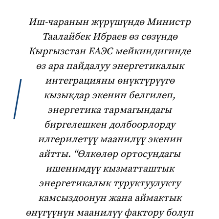
Иш-чаранын жүрүшүндө Министр
Таалайбек Ибраев өз сөзүндө
Кыргызстан ЕАЭС мейкиндигинде
өз ара пайдалуу энергетикалык
интеграцияны өнүктүрүүгө
кызыкдар экенин белгилеп,
энергетика тармагындагы
биргелешкен долбоорлорду
илгерилетүү маанилүү экенин
айтты. “Өлкөлөр ортосундагы
ишенимдүү кызматташтык
энергетикалык туруктуулукту
камсыздоонун жана аймактык
өнүгүүнүн маанилүү фактору болуп