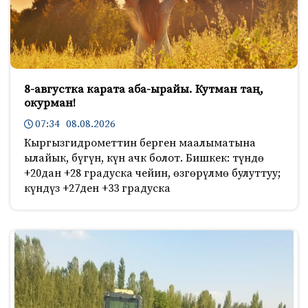
8-августка карата аба-ырайы. Кутман таң,
окурман!
07:34 08.08.2026
Кыргызгидрометтин берген маалыматына
ылайык, бүгүн, күн ачк болот. Бишкек: түндө
+20дан +28 градуска чейин, өзгөрүлмө булуттуу;
күндүз +27ден +33 градуска