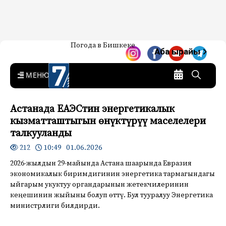
Жаңылыктар — Кыргызстан
Погода в Бишкеке
7-канал. Жаңылыктар —
Аба ырайы
Кыргызстан
MENU
Астанада ЕАЭСтин энергетикалык
кызматташтыгын өнүктүрүү маселелери
талкууланды
10:49 01.06.2026
212
2026-жылдын 29-майында Астана шаарында Евразия
экономикалык биримдигинин энергетика тармагындагы
ыйгарым укуктуу органдарынын жетекчилеринин
кеңешинин жыйыны болуп өттү. Бул тууралуу Энергетика
министрлиги билдирди.