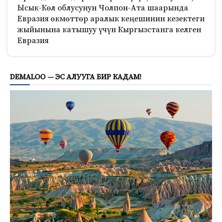
Ысык-Көл облусунун Чолпон-Ата шаарында
Евразия өкмөттөр аралык кеңешинин кезектеги
жыйынына катышуу үчүн Кыргызстанга келген
Евразия
213
DEMALOO — ЭС АЛУУГА БИР КАДАМ!