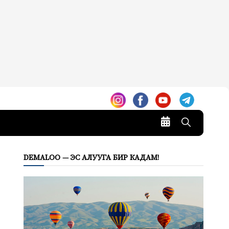
DEMALOO — ЭС АЛУУГА БИР КАДАМ!