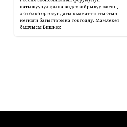
Россия экономикалык форумунун
катышуучуларына видеокайрылуу жасап,
эки өлкө ортосундагы кызматташтыктын
негизги багыттарына токтолду. Мамлекет
башчысы Бишкек
430