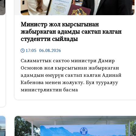
Министр жол кырсыгынан
жабыркаган адамды сактап калган
студентти сыйлады
17:05 06.08.2026
Саламаттык сактоо министри Дамир
Осмонов жол кырсыгынан жабыркаган
адамдын өмүрүн сактап калган Адинай
Кабенова менен жолукту. Бул тууралуу
министрликтин басма