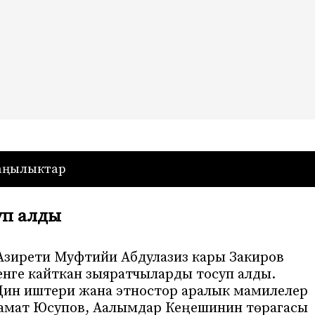
— Кыргызстан
аңылыктар
уп алды
Азирети Муфтийи Абдулазиз кары Закиров
нге кайткан зыяратчыларды тосуп алды.
Дин иштери жана этностор аралык мамилелер
замат Юсупов, Аалымдар Кеңешинин төрагасы