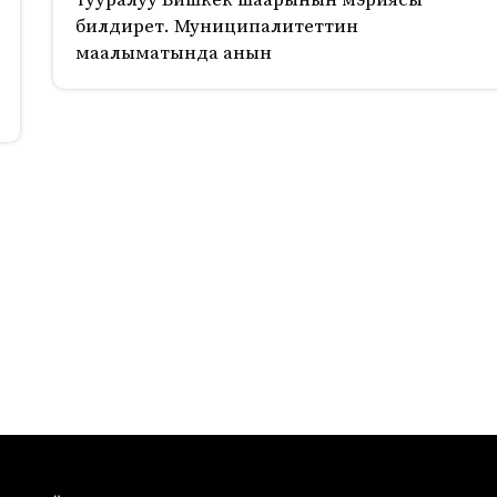
тууралуу Бишкек шаарынын мэриясы
билдирет. Муниципалитеттин
маалыматында анын