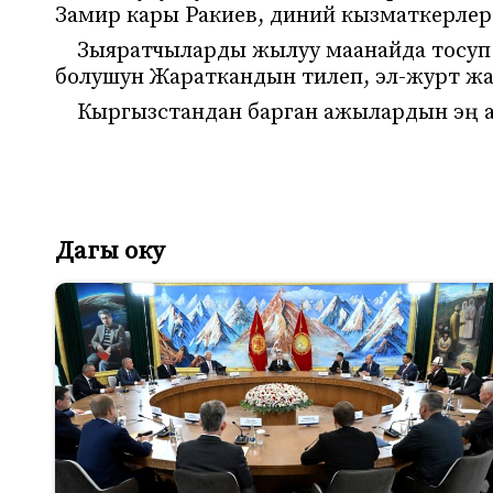
Замир кары Ракиев, диний кызматкерл
Зыяратчыларды жылуу маанайда тосуп
болушун Жараткандын тилеп, эл-журт жа
Кыргызстандан барган ажылардын эң а
Дагы оку