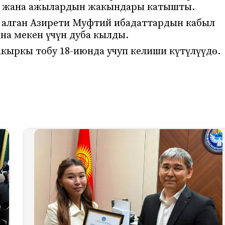
ер жана ажылардын жакындары катышты.
 алган Азирети Муфтий ибадаттардын кабыл
на мекен үчүн дуба кылды.
кыркы тобу 18-июнда учуп келиши күтүлүүдө.