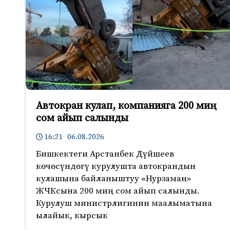
Автокран кулап, компанияга 200 миң
сом айып салынды
16:21 06.08.2026
Бишкектеги Арстанбек Дүйшеев
көчөсүндөгү курулушта автокрандын
кулашына байланыштуу «Нурзаман»
ЖЧКсына 200 миң сом айып салынды.
Курулуш министрлигинин маалыматына
ылайык, кырсык