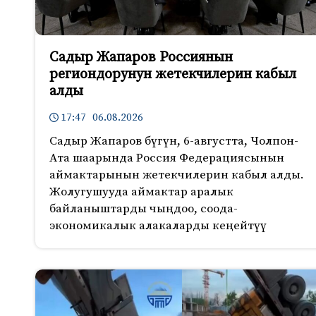
Садыр Жапаров Россиянын
региондорунун жетекчилерин кабыл
алды
17:47 06.08.2026
Садыр Жапаров бүгүн, 6-августта, Чолпон-
Ата шаарында Россия Федерациясынын
аймактарынын жетекчилерин кабыл алды.
Жолугушууда аймактар аралык
байланыштарды чыңдоо, соода-
экономикалык алакаларды кеңейтүү