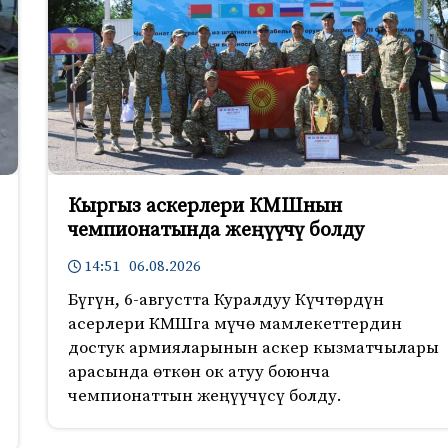
Кыргыз аскерлери КМШнын
чемпионатында жеңүүчү болду
14:51 06.08.2026
Бүгүн, 6-августта Куралдуу Күчтөрдүн
асерлери КМШга мүчө мамлекеттердин
достук армияларынын аскер кызматчылары
арасында өткөн ок атуу боюнча
чемпионаттын жеңүүчүсү болду.