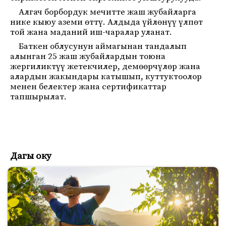
Алгач борбордук мечитте жаш жубайларга
нике кыюу аземи өттү. Алдыда үйлөнүү үлпөт
той жана маданий иш-чаралар уланат.
Баткен облусунун аймагынан тандалып
алынган 25 жаш жубайлардын тоюна
жергиликтүү жетекчилер, демөөрчүлөр жана
алардын жакындары катышып, куттуктоолор
менен белектер жана сертификаттар
тапшырылат.
Дагы оку