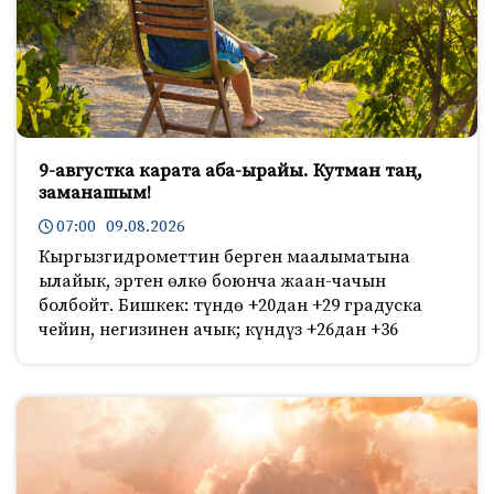
9-августка карата аба-ырайы. Кутман таң,
заманашым!
07:00 09.08.2026
Кыргызгидрометтин берген маалыматына
ылайык, эртен өлкө боюнча жаан-чачын
болбойт. Бишкек: түндө +20дан +29 градуска
чейин, негизинен ачык; күндүз +26дан +36