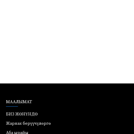
МААЛЫМАТ
БИЗ ЖӨНҮНДӨ
Жарнак берүүчүлөргө
Аба ырайы