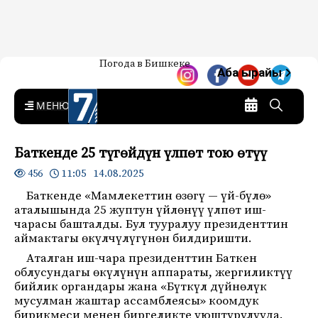
Жаңылыктар — Кыргызстан
Погода в Бишкеке
7-канал. Жаңылыктар —
Аба ырайы
Кыргызстан
MENU
Баткенде 25 түгөйдүн үлпөт тою өтүү
11:05 14.08.2025
456
Баткенде «Мамлекеттин өзөгү — үй-бүлө»
аталышында 25 жуптун үйлөнүү үлпөт иш-
чарасы башталды. Бул тууралуу президенттин
аймактагы өкүлчүлүгүнөн билдиришти.
Аталган иш-чара президенттин Баткен
облусундагы өкүлүнүн аппараты, жергиликтүү
бийлик органдары жана «Бүткүл дүйнөлүк
мусулман жаштар ассамблеясы» коомдук
бирикмеси менен биргеликте уюштурулууда.