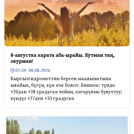
8-августка карата аба-ырайы. Кутман таң,
окурман!
07:34 08.08.2026
Кыргызгидрометтин берген маалыматына
ылайык, бүгүн, күн ачк болот. Бишкек: түндө
+20дан +28 градуска чейин, өзгөрүлмө булуттуу;
күндүз +27ден +33 градуска