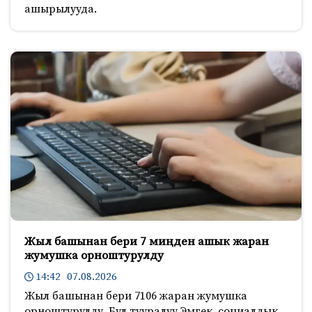
ашырылууда.
Жыл башынан бери 7 миңден ашык жаран
жумушка орноштурулду
14:42 07.08.2026
Жыл башынан бери 7106 жаран жумушка
орноштурулду. Бул тууралуу Эмгек, социалдык