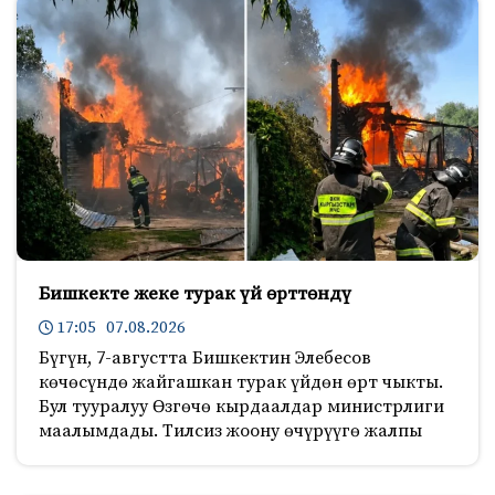
Бишкекте жеке турак үй өрттөндү
17:05 07.08.2026
Бүгүн, 7-августта Бишкектин Элебесов
көчөсүндө жайгашкан турак үйдөн өрт чыкты.
Бул тууралуу Өзгөчө кырдаалдар министрлиги
маалымдады. Тилсиз жоону өчүрүүгө жалпы