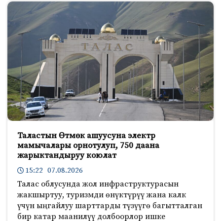
Таластын Өтмөк ашуусуна электр
мамычалары орнотулуп, 750 даана
жарыктандыруу коюлат
15:22 07.08.2026
Талас облусунда жол инфраструктурасын
жакшыртуу, туризмди өнүктүрүү жана калк
үчүн ыңгайлуу шарттарды түзүүгө багытталган
бир катар маанилүү долбоорлор ишке