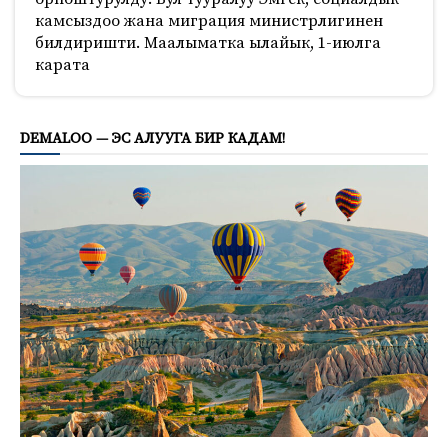
камсыздоо жана миграция министрлигинен
билдиришти. Маалыматка ылайык, 1-июлга
карата
457
DEMALOO — ЭС АЛУУГА БИР КАДАМ!