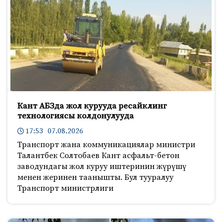
Кант АБЗда жол курууда ресайклинг
технологиясы колдонулууда
17:53 07.08.2026
Транспорт жана коммуникациялар министри
Талантбек Солтобаев Кант асфальт-бетон
заводундагы жол куруу иштеринин жүрүшү
менен жеринен таанышты. Бул тууралуу
Транспорт министрлиги