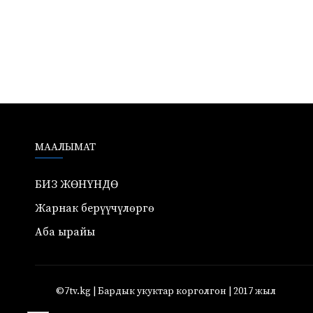
МААЛЫМАТ
БИЗ ЖӨНҮНДӨ
Жарнак берүүчүлөргө
Аба ырайы
©7tv.kg | Бардык укуктар корголгон | 2017 жыл