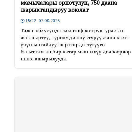
мамычалары орнотулуп, 750 даана
жарыктандыруу коюлат
15:22 07.08.2026
Талас облусунда жол инфраструктурасын
жакшыртуу, туризмди өнүктүрүү жана калк
үчүн ыңгайлуу шарттарды түзүүгө
багытталган бир катар маанилүү долбоорлор
ишке ашырылууда.