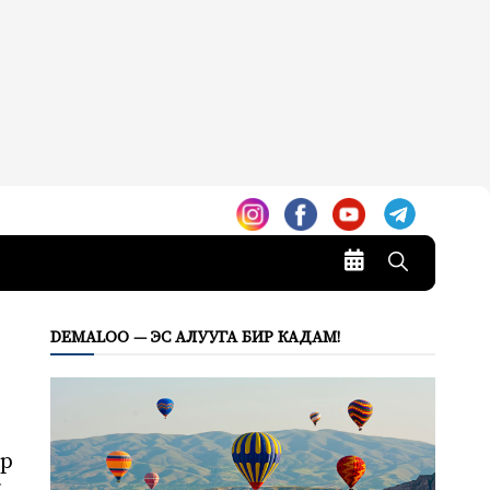
DEMALOO — ЭС АЛУУГА БИР КАДАМ!
ар
,