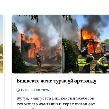
Бишкекте жеке турак үй өрттөндү
17:05 07.08.2026
Бүгүн, 7-августта Бишкектин Элебесов
көчөсүндө жайгашкан турак үйдөн өрт