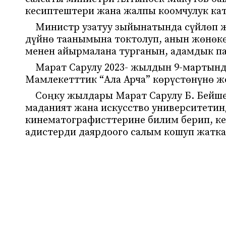
кесиптештери жана жалпы коомчулук ка
Министр узатуу зыйынатында сүйлөп 
дүйнө таанымына токтолуп, анын жөнөкө
менен айырмалана турганын, адамдык па
Марат Сарулу 2023- жылдын 9-мартында
Мамлекетттик “Ала Арча” көрүстөнүнө ж
Соңку жылдары Марат Сарулу Б. Бейш
маданият жана искусство университети
кинематографисттерине билим берип, ке
адистерди даярдоого салым кошуп жатка