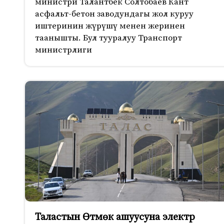
министри Талантбек Солтобаев Кант
асфальт-бетон заводундагы жол куруу
иштеринин жүрүшү менен жеринен
таанышты. Бул тууралуу Транспорт
министрлиги
Таластын Өтмөк ашуусуна электр