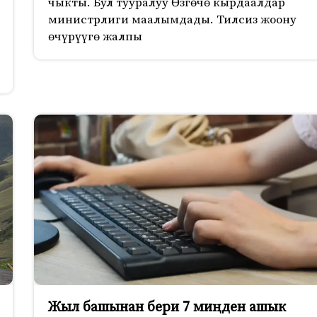
чыкты. Бул тууралуу Өзгөчө кырдаалдар
министрлиги маалымдады. Тилсиз жоону
өчүрүүгө жалпы
Жыл башынан бери 7 миңден ашык