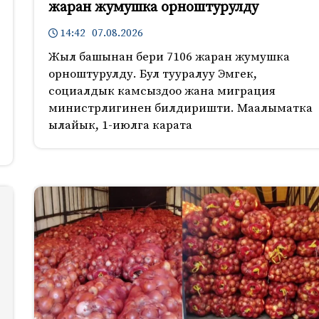
жаран жумушка орноштурулду
14:42 07.08.2026
Жыл башынан бери 7106 жаран жумушка
орноштурулду. Бул тууралуу Эмгек,
социалдык камсыздоо жана миграция
министрлигинен билдиришти. Маалыматка
ылайык, 1-июлга карата