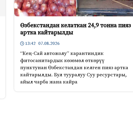
Өзбекстандан келаткан 24,9 тонна пияз
артка кайтарылды
13:42 07.08.2026
“Кең-Сай автожолу” карантиндик
фитосанитардык көзөмөл өткөрүү
пунктунан Өзбекстандан келген пияз артка
кайтарылды. Бул тууралуу Суу ресурстары,
айыл чарба жана кайра