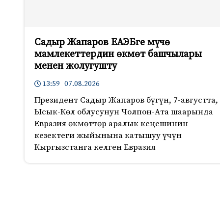
Садыр Жапаров ЕАЭБге мүчө
мамлекеттердин өкмөт башчылары
менен жолугушту
13:59 07.08.2026
Президент Садыр Жапаров бүгүн, 7-августта,
Ысык-Көл облусунун Чолпон-Ата шаарында
Евразия өкмөттөр аралык кеңешинин
кезектеги жыйынына катышуу үчүн
Кыргызстанга келген Евразия
951