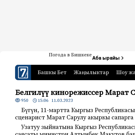
Жаңылыктар — Кыргызстан
Погода в Бишкеке
7-канал. Жаңылыктар 
Аба ырайы
Башкы Бет
Жаңылыктар
Шоу ж
Белгилүү кинорежиссер Марат С
950
15:06 11.03.2023
Бүгүн, 11-мартта Кыргыз Республикасы
сценарист Марат Сарулу акыркы сапарга
Узатуу зыйнатына Кыргыз Республика
саясаты министри Алтынбек Макутов ба