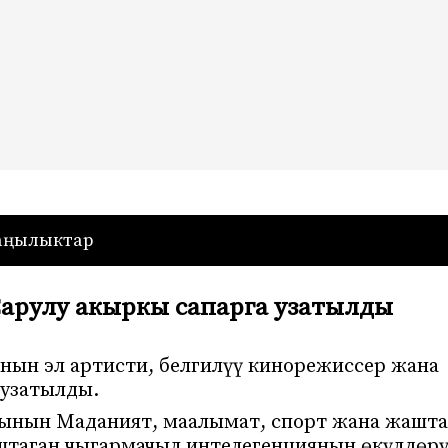
— Кыргызстан
аңылыктар
арулу акыркы сапарга узатылды
нын эл артисти, белгилүү кинорежиссер жана
 узатылды.
сынын Маданият, маалымат, спорт жана жашт
штаган чыгармачыл интелегенциянын өкүлдөрү