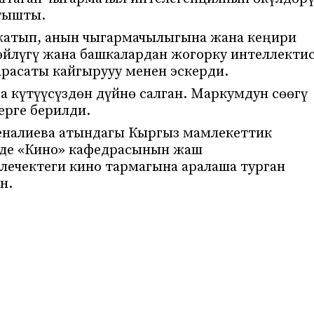
тышты.
жатып, анын чыгармачылыгына жана кеңири
йлүгү жана башкалардан жогорку интеллекти
расаты кайгырууу менен эскерди.
 күтүүсүздөн дүйнө салган. Маркумдун сөөгү
ерге берилди.
еналиева атындагы Кыргыз мамлекеттик
нде «Кино» кафедрасынын жаш
лечектеги кино тармагына аралаша турган
н.