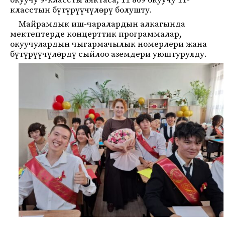
окуучу 9-классты аяктаса, 11 869 окуучу 11-
класстын бүтүрүүчүлөрү болушту.
Майрамдык иш-чаралардын алкагында
мектептерде концерттик программалар,
окуучулардын чыгармачылык номерлери жана
бүтүрүүчүлөрдү сыйлоо аземдери уюштурулду.