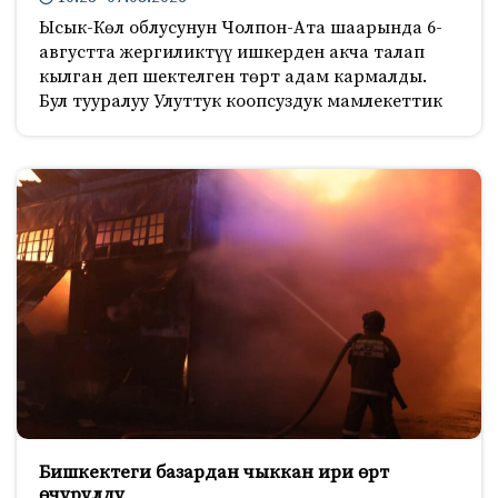
Ысык-Көл облусунун Чолпон-Ата шаарында 6-
августта жергиликтүү ишкерден акча талап
кылган деп шектелген төрт адам кармалды.
Бул тууралуу Улуттук коопсуздук мамлекеттик
Бишкектеги базардан чыккан ири өрт
өчүрүлдү