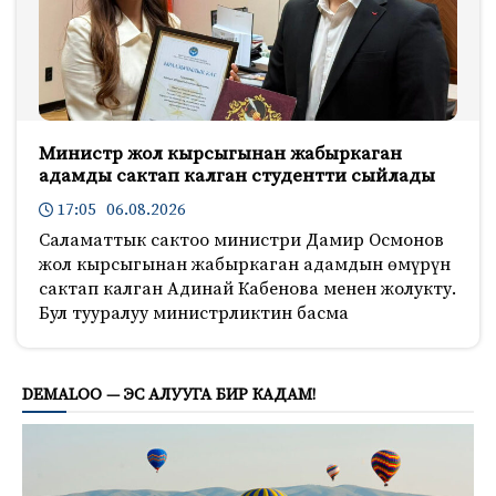
Министр жол кырсыгынан жабыркаган
адамды сактап калган студентти сыйлады
17:05 06.08.2026
Саламаттык сактоо министри Дамир Осмонов
жол кырсыгынан жабыркаган адамдын өмүрүн
сактап калган Адинай Кабенова менен жолукту.
Бул тууралуу министрликтин басма
206
DEMALOO — ЭС АЛУУГА БИР КАДАМ!