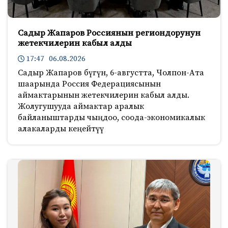
Садыр Жапаров Россиянын региондорунун
жетекчилерин кабыл алды
17:47 06.08.2026
Садыр Жапаров бүгүн, 6-августта, Чолпон-Ата
шаарында Россия Федерациясынын
аймактарынын жетекчилерин кабыл алды.
Жолугушууда аймактар аралык
байланыштарды чыңдоо, соода-экономикалык
алакаларды кеңейтүү