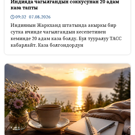
Индияда чагылгандын соккусунан 20 адам
каза тапты
09:32 07.08.2026
Индиянын Жаркханд штатында акыркы бир
сутка ичинде чагылгандын кесепетинен
кеминде 20 адам каза болду. Бул тууралуу ТАСС
кабарлайт. Каза болгондордун