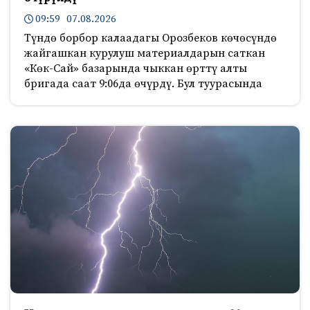
09:59 07.08.2026
Түндө борбор калаадагы Орозбеков көчөсүндө
жайгашкан курулуш материалдарын саткан
«Көк-Сай» базарында чыккан өрттү алты
бригада саат 9:06да өчүрдү. Бул туурасында