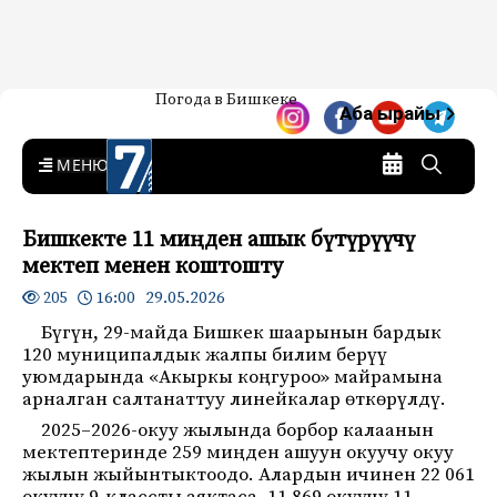
Жаңылыктар — Кыргызстан
Погода в Бишкеке
7-канал. Жаңылыктар —
Аба ырайы
Кыргызстан
MENU
Бишкекте 11 миңден ашык бүтүрүүчү
мектеп менен коштошту
16:00 29.05.2026
205
Бүгүн, 29-майда Бишкек шаарынын бардык
120 муниципалдык жалпы билим берүү
уюмдарында «Акыркы коңгуроо» майрамына
арналган салтанаттуу линейкалар өткөрүлдү.
2025–2026-окуу жылында борбор калаанын
мектептеринде 259 миңден ашуун окуучу окуу
жылын жыйынтыктоодо. Алардын ичинен 22 061