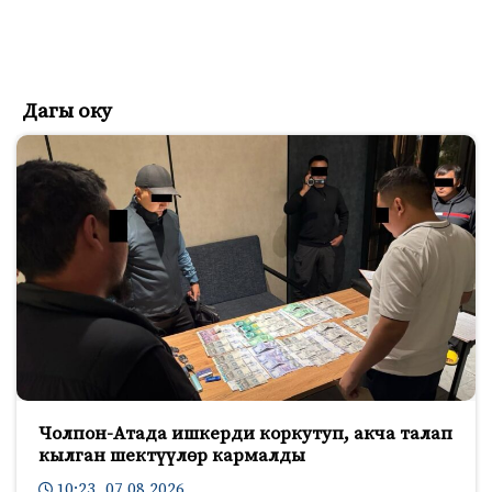
Дагы оку
Чолпон-Атада ишкерди коркутуп, акча талап
кылган шектүүлөр кармалды
10:23 07.08.2026