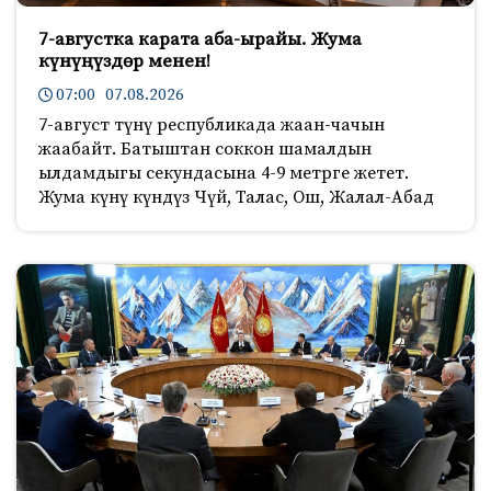
7-августка карата аба-ырайы. Жума
күнүңүздөр менен!
07:00 07.08.2026
7-август түнү республикада жаан-чачын
жаабайт. Батыштан соккон шамалдын
ылдамдыгы секундасына 4-9 метрге жетет.
Жума күнү күндүз Чүй, Талас, Ош, Жалал-Абад