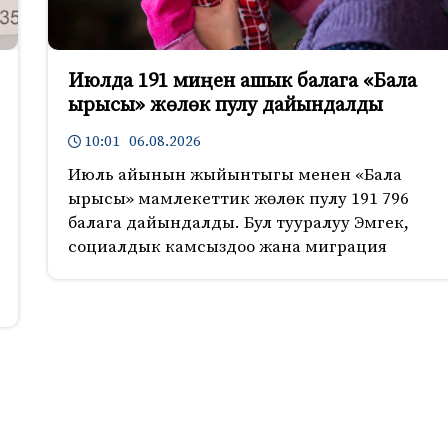
Июлда 191 миңен ашык балага «Бала
ырысы» жөлөк пулу дайындалды
10:01 06.08.2026
Июль айынын жыйынтыгы менен «Бала
ырысы» мамлекеттик жөлөк пулу 191 796
балага дайындалды. Бул тууралуу Эмгек,
социалдык камсыздоо жана миграция