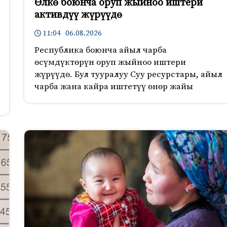
Өлкө боюнча оруп жыйноо иштери
активдүү жүрүүдө
11:04 06.08.2026
Республика боюнча айыл чарба
өсүмдүктөрүн оруп жыйноо иштери
жүрүүдө. Бул тууралуу Суу ресурстары, айыл
чарба жана кайра иштетүү өнөр жайы