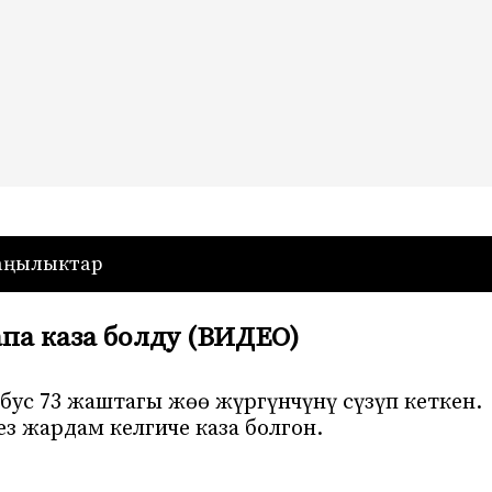
— Кыргызстан
аңылыктар
апа каза болду (ВИДЕО)
бус 73 жаштагы жөө жүргүнчүнү сүзүп кеткен.
з жардам келгиче каза болгон.