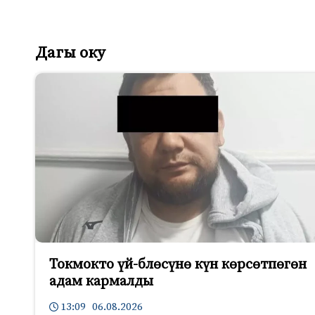
a
w
d
K
c
i
n
e
t
o
Дагы оку
b
t
k
o
e
l
o
r
a
k
s
s
n
i
k
i
Токмокто үй-блөсүнө күн көрсөтпөгөн
адам кармалды
13:09 06.08.2026