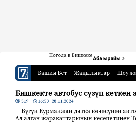
Жаңылыктар — Кыргызстан
Погода в Бишкеке
7-канал. Жаңылыктар 
Аба ырайы
Башкы Бет
Жаңылыктар
Шоу ж
Бишкекте автобус сүзүп кеткен 
519
16:53 28.11.2024
Бүгүн Курманжан датка көчөсүнөн авто
Ал алган жаракаттарынын кесепетинен Те