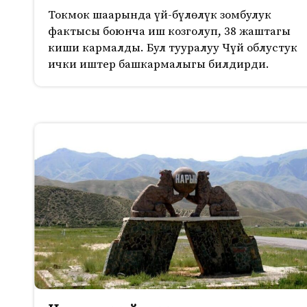
Токмок шаарында үй-бүлөлүк зомбулук
фактысы боюнча иш козголуп, 38 жаштагы
киши кармалды. Бул тууралуу Чүй облустук
ички иштер башкармалыгы билдирди.