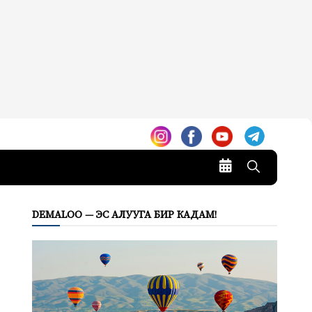
DEMALOO — ЭС АЛУУГА БИР КАДАМ!