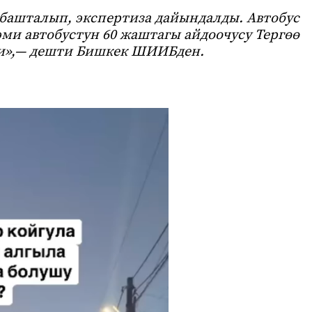
башталып, экспертиза дайындалды. Автобус
эми автобустун 60 жаштагы айдоочусу Тергөө
»,
— дешти Бишкек ШИИБден.