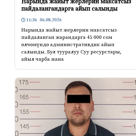
Нарында жайыт жерлерин максатсыз
пайдалангандарга айып салынды
11:36 06.08.2026
Нарында жайыт жерлерин максатсыз
пайдаланган жарандарга 45 000 сом
өлчөмүндө административдик айып
салынды. Бул тууралуу Суу ресурстары,
айыл чарба жана