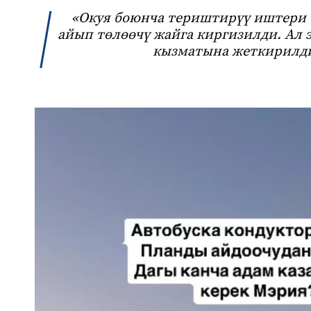
«Окуя боюнча териштирүү иштери 
айып төлөөчү жайга киргизилди. Ал 
кызматына жеткирилди
Видеоплеер