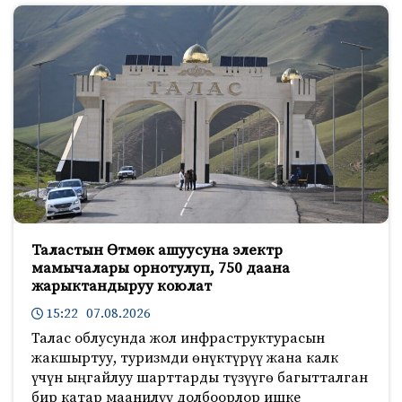
Таластын Өтмөк ашуусуна электр
мамычалары орнотулуп, 750 даана
жарыктандыруу коюлат
15:22 07.08.2026
Талас облусунда жол инфраструктурасын
жакшыртуу, туризмди өнүктүрүү жана калк
үчүн ыңгайлуу шарттарды түзүүгө багытталган
бир катар маанилүү долбоорлор ишке