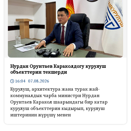
Нурдан Орунтаев Караколдогу курулуш
объекттерин текшерди
16:04 07.08.2026
Курулуш, архитектура жана турак жай-
коммуналдык чарба министри Нурдан
Орунтаев Каракол шаарындагы бир катар
курулуш объекттерин кыдырып, курулуш
иштеринин жүрүшү менен