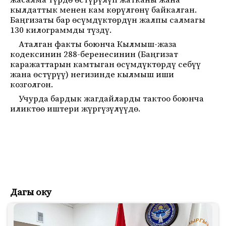
жасалма түрдө өстүрүлүп жатканы жана
кылдаттык менен кам көрүлгөнү байкалган.
Баңгизаты бар өсүмдүктөрдүн жалпы салмагы
130 килограммды түздү.
Аталган факты боюнча Кылмыш-жаза
кодексинин 288-беренесинин (Баңгизат
каражаттарын камтыган өсүмдүктөрдү себүү
жана өстүрүү) негизинде кылмыш иши
козголгон.
Учурда бардык жагдайларды тактоо боюнча
иликтөө иштери жүргүзүлүүдө.
Дагы оку