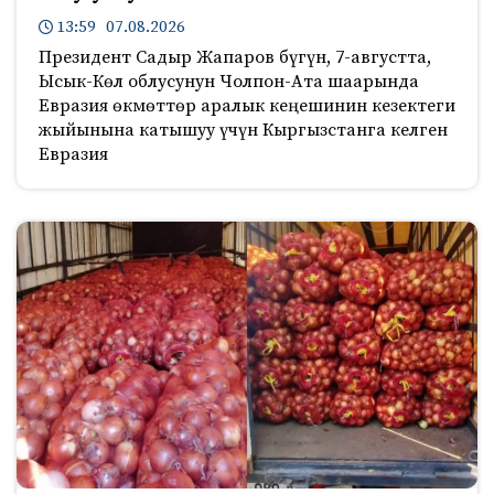
13:59 07.08.2026
Президент Садыр Жапаров бүгүн, 7-августта,
Ысык-Көл облусунун Чолпон-Ата шаарында
Евразия өкмөттөр аралык кеңешинин кезектеги
жыйынына катышуу үчүн Кыргызстанга келген
Евразия