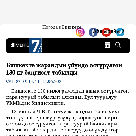
Жаңылыктар — Кыргызстан
Погода в Бишкеке
7-канал. Жаңылыктар —
Аба ырайы
Кыргызстан
MENU
Бишкекте жарандын үйүндө өстүрүлгөн
130 кг баңгизат табылды
14:44 15.06.2023
1182
Бишкекте 130 килограммдан ашык өстүрүлгөн
кара куурай табылып алынды. Бул тууралуу
УКМКдан билдиришти.
13-июнда Ч.Б.Т. аттуу жарандын жеке үйүн
тинтүү иштери жүргүзүлүп, короосунан ири
өлчөмдө өстүрүлгөн кара куурай бадалдары
табылган. Ал жерди текшерүүдө өсүмдүктөр