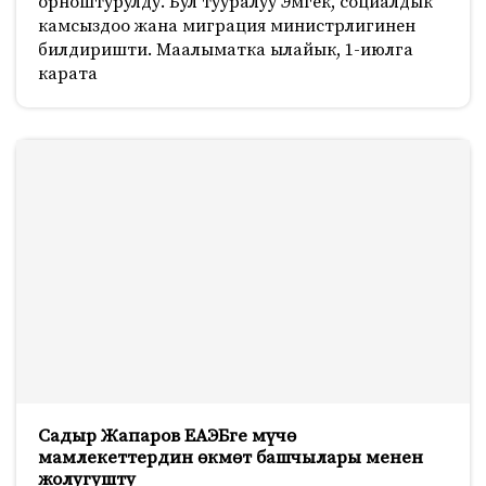
орноштурулду. Бул тууралуу Эмгек, социалдык
камсыздоо жана миграция министрлигинен
билдиришти. Маалыматка ылайык, 1-июлга
карата
Садыр Жапаров ЕАЭБге мүчө
мамлекеттердин өкмөт башчылары менен
жолугушту