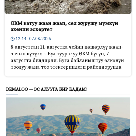
ӨКМ катуу жаан жаап, сел жүрүшү мүмкүн
экенин эскертет
12:14 07.08.2026
8-августтан 11-августка чейин нөшөрлүү жаан-
чачын күтүлөт. Бул тууралуу ӨКМ бүгүн, 7-
августта билдирди. Буга байланыштуу өлкөнүн
тоолуу жана тоо этектериндеги райондорунда
1183
DEMALOO — ЭС АЛУУГА БИР КАДАМ!