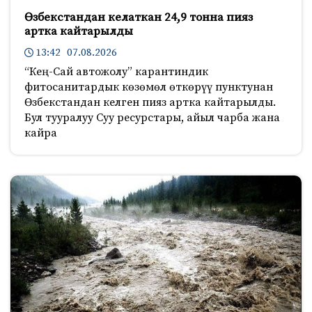
Өзбекстандан келаткан 24,9 тонна пияз
артка кайтарылды
13:42 07.08.2026
“Кең-Сай автожолу” карантиндик
фитосанитардык көзөмөл өткөрүү пунктунан
Өзбекстандан келген пияз артка кайтарылды.
Бул тууралуу Суу ресурстары, айыл чарба жана
кайра