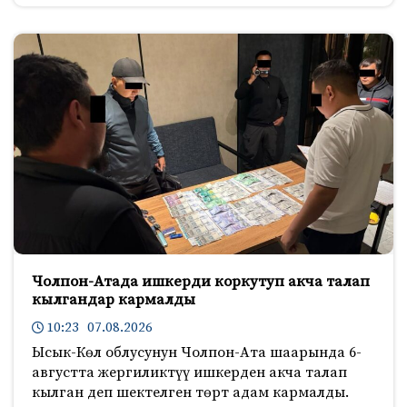
Чолпон-Атада ишкерди коркутуп акча талап
кылгандар кармалды
10:23 07.08.2026
Ысык-Көл облусунун Чолпон-Ата шаарында 6-
августта жергиликтүү ишкерден акча талап
кылган деп шектелген төрт адам кармалды.