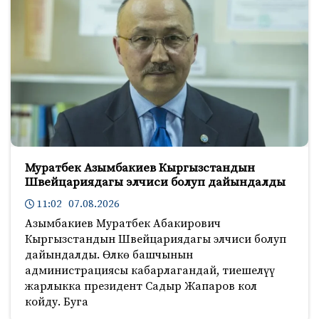
Муратбек Азымбакиев Кыргызстандын
Швейцариядагы элчиси болуп дайындалды
11:02 07.08.2026
Азымбакиев Муратбек Абакирович
Кыргызстандын Швейцариядагы элчиси болуп
дайындалды. Өлкө башчынын
администрациясы кабарлагандай, тиешелүү
жарлыкка президент Садыр Жапаров кол
койду. Буга