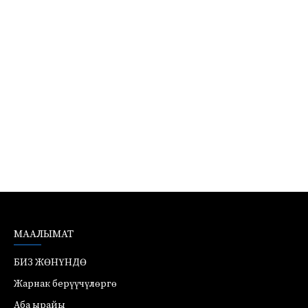
МААЛЫМАТ
БИЗ ЖӨНҮНДӨ
Жарнак берүүчүлөргө
Аба ырайы