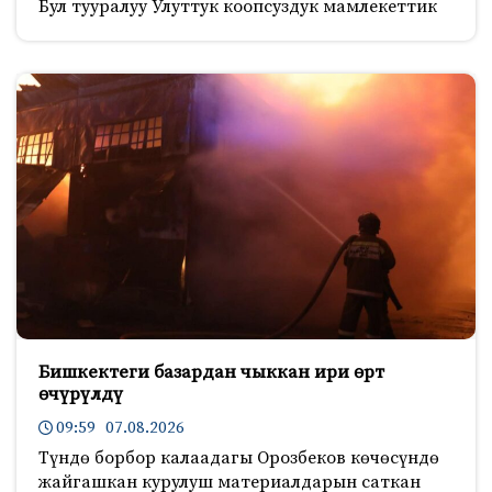
Бул тууралуу Улуттук коопсуздук мамлекеттик
Бишкектеги базардан чыккан ири өрт
өчүрүлдү
09:59 07.08.2026
Түндө борбор калаадагы Орозбеков көчөсүндө
жайгашкан курулуш материалдарын саткан