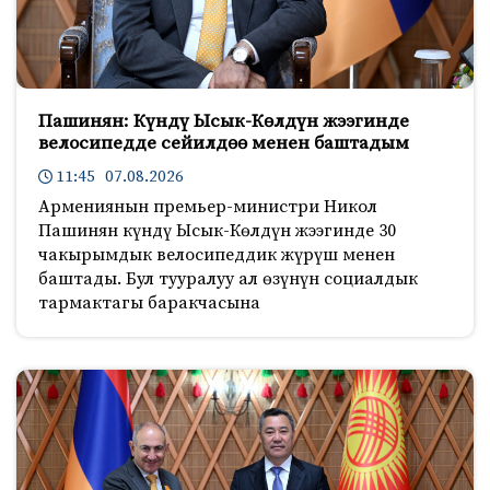
Пашинян: Күндү Ысык-Көлдүн жээгинде
велосипедде сейилдөө менен баштадым
11:45 07.08.2026
Армениянын премьер-министри Никол
Пашинян күндү Ысык-Көлдүн жээгинде 30
чакырымдык велосипеддик жүрүш менен
баштады. Бул тууралуу ал өзүнүн социалдык
тармактагы баракчасына