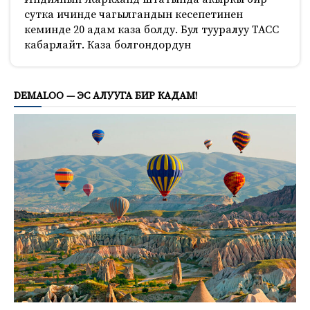
сутка ичинде чагылгандын кесепетинен
кеминде 20 адам каза болду. Бул тууралуу ТАСС
кабарлайт. Каза болгондордун
742
DEMALOO — ЭС АЛУУГА БИР КАДАМ!