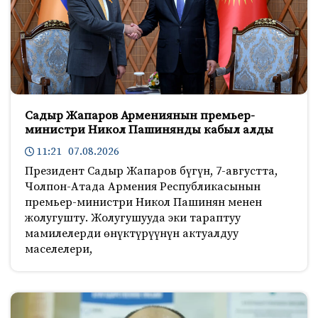
Садыр Жапаров Армениянын премьер-
министри Никол Пашинянды кабыл алды
11:21 07.08.2026
Президент Садыр Жапаров бүгүн, 7-августта,
Чолпон-Атада Армения Республикасынын
премьер-министри Никол Пашинян менен
жолугушту. Жолугушууда эки тараптуу
мамилелерди өнүктүрүүнүн актуалдуу
маселелери,