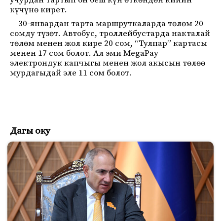
учурдан тартып он беш күн өткөндөн кийин
күчүнө кирет.
30-январдан тарта маршруткаларда төлөм 20
сомду түзөт. Автобус, троллейбустарда накталай
төлөм менен жол кире 20 сом, “Тулпар” картасы
менен 17 сом болот. Ал эми MegaPay
электрондук капчыгы менен жол акысын төлөө
мурдагыдай эле 11 сом болот.
Дагы оку