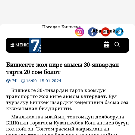
Жаңылыктар — Кыргызстан
Погода в Бишкеке
7-канал. Жаңылыктар —
Аба ырайы
Кыргызстан
MENU
Бишкекте жол кире акысы 30-январдан
тарта 20 сом болот
16:00 15.01.2024
741
Бишкекте 30-январдан тарта коомдук
транспортто жол кире акысы көтөрүлөт. Бул
тууралуу Бишкек шаардык кеңешинин басма сөз
кызматынан билдиришти.
Маалыматка ылайык, токтомдун долбооруна
БШКнын төрагасы Куванычбек Конгантиев бүгүн
кол койгон. Токтом расмий жарыяланган