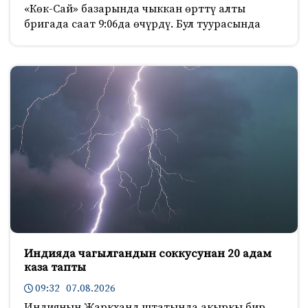
«Көк-Сай» базарында чыккан өрттү алты
бригада саат 9:06да өчүрдү. Бул туурасында
Индияда чагылгандын соккусунан 20 адам
каза тапты
09:32 07.08.2026
Индиянын Жаркханд штатында акыркы бир