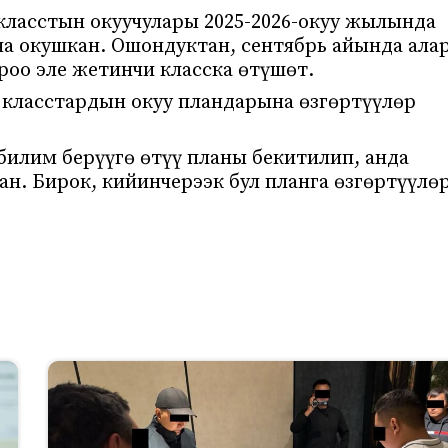
ласстын окуучулары 2025-2026-окуу жылында
ча окушкан. Ошондуктан, сентябрь айында ала
оо эле жетинчи класска өтүшөт.
 класстардын окуу пландарына өзгөртүүлөр
билим берүүгө өтүү планы бекитилип, анда
ан. Бирок, кийинчерээк бул планга өзгөртүүлө