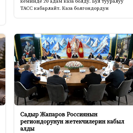
кеминде 20 адам каза болду. Бул тууралуу
ТАСС кабарлайт. Каза болгондордун
Садыр Жапаров Россиянын
региондорунун жетекчилерин кабыл
алды