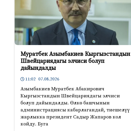
Муратбек Азымбакиев Кыргызстандын
Швейцариядагы элчиси болуп
дайындалды
11:02 07.08.2026
Азымбакиев Муратбек Абакирович
Кыргызстандын Швейцариядагы элчиси
болуп дайындалды. Өлкө башчынын
администрациясы кабарлагандай, тиешелүү
жарлыкка президент Садыр Жапаров кол
койду. Буга