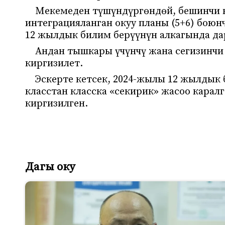
Мекемеден түшүндүргөндөй, бешинчи к
интеграцияланган окуу планы (5+6) боюн
12 жылдык билим берүүнүн алкагында дар
Андан тышкары үчүнчү жана сегизинчи
киргизилет.
Эскерте кетсек, 2024-жылы 12 жылдык 
класстан класска «секирик» жасоо каралг
киргизилген.
Дагы оку