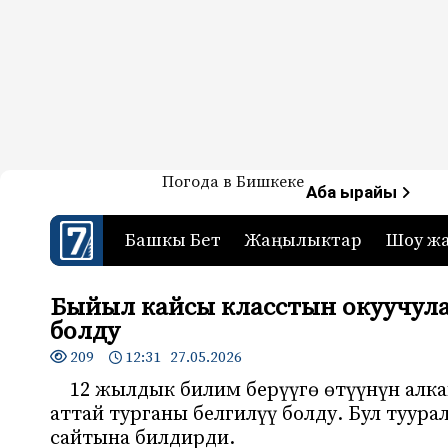
Жаңылыктар — Кыргызстан
Погода в Бишкеке
7-канал. Жаңылыктар 
Аба ырайы
Башкы Бет
Жаңылыктар
Шоу ж
Быйыл кайсы класстын окуучула
болду
209
12:31 27.05.2026
12 жылдык билим берүүгө өтүүнүн алка
аттай турганы белгилүү болду. Бул туур
сайтына билдирди.