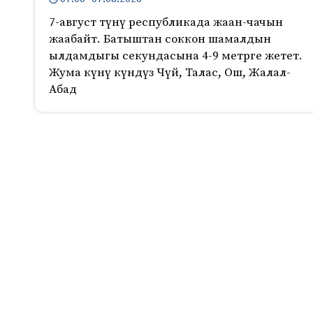
7-август түнү республикада жаан-чачын
жаабайт. Батыштан соккон шамалдын
ылдамдыгы секундасына 4-9 метрге жетет.
Жума күнү күндүз Чүй, Талас, Ош, Жалал-
Абад
210