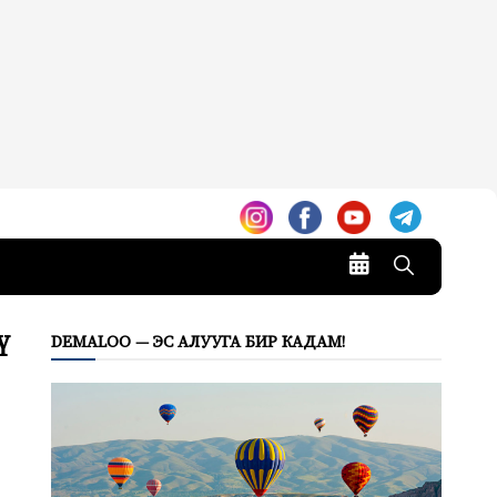
ү
DEMALOO — ЭС АЛУУГА БИР КАДАМ!