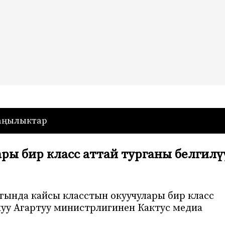
— Кыргызстан
аңылыктар
ры бир класс аттай турганы белгилү
гында кайсы класстын окуучулары бир класс
алуу Агартуу министрлигинен Кактус медиа