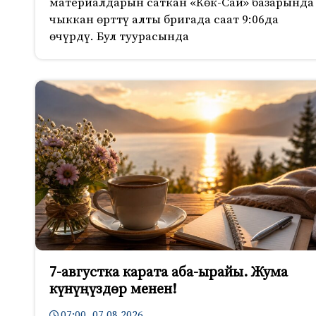
материалдарын саткан «Көк-Сай» базарында
чыккан өрттү алты бригада саат 9:06да
өчүрдү. Бул туурасында
7-августка карата аба-ырайы. Жума
күнүңүздөр менен!
07:00 07.08.2026