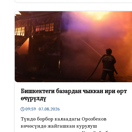
Бишкектеги базардан чыккан ири өрт
өчүрүлдү
09:59 07.08.2026
Түндө борбор калаадагы Орозбеков
көчөсүндө жайгашкан курулуш