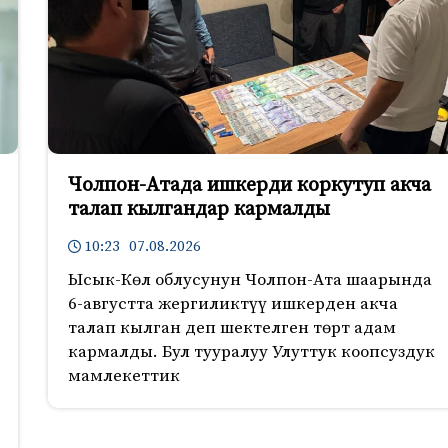
Чолпон-Атада ишкерди коркутуп акча
талап кылгандар кармалды
10:23 07.08.2026
Ысык-Көл облусунун Чолпон-Ата шаарында
6-августта жергиликтүү ишкерден акча
талап кылган деп шектелген төрт адам
кармалды. Бул тууралуу Улуттук коопсуздук
мамлекеттик