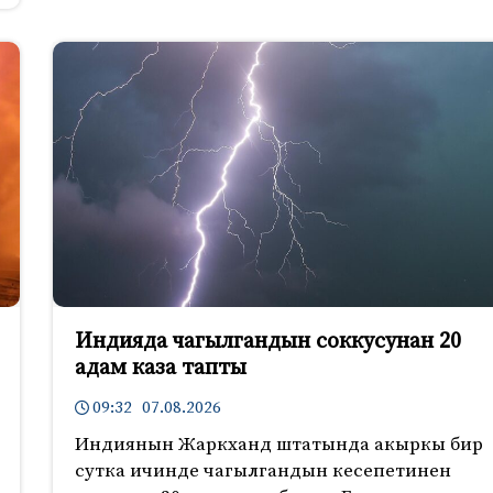
Индияда чагылгандын соккусунан 20
адам каза тапты
09:32 07.08.2026
Индиянын Жаркханд штатында акыркы бир
сутка ичинде чагылгандын кесепетинен