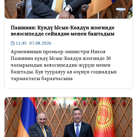
Пашинян: Күндү Ысык-Көлдүн жээгинде
велосипедде сейилдөө менен баштадым
11:45 07.08.2026
Армениянын премьер-министри Никол
Пашинян күндү Ысык-Көлдүн жээгинде 30
чакырымдык велосипеддик жүрүш менен
баштады. Бул тууралуу ал өзүнүн социалдык
тармактагы баракчасына