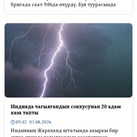
бригада саат 9:06да өчүрдү. Бул туурасында
Индияда чагылгандын соккусунан 20 адам
каза тапты
09:32 07.08.2026
Индиянын Жаркханд штатында акыркы бир