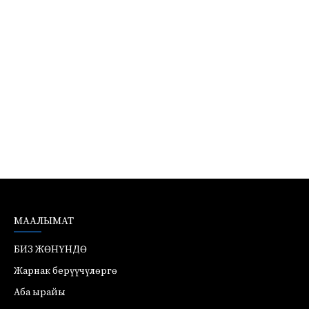
МААЛЫМАТ
БИЗ ЖӨНҮНДӨ
Жарнак берүүчүлөргө
Аба ырайы