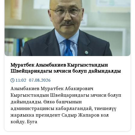
Муратбек Азымбакиев Кыргызстандын
Швейцариядагы элчиси болуп дайындалды
11:02 07.08.2026
Азымбакиев Муратбек Абакирович
Кыргызстандын Швейцариядагы элчиси болуп
дайындалды. Өлкө башчынын
администрациясы кабарлагандай, тиешелүү
жарлыкка президент Садыр Жапаров кол
койду. Буга