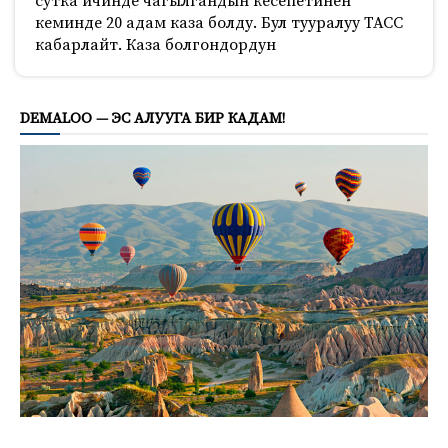
сутка ичинде чагылгандын кесепетинен
кеминде 20 адам каза болду. Бул тууралуу ТАСС
кабарлайт. Каза болгондордун
687
DEMALOO — ЭС АЛУУГА БИР КАДАМ!