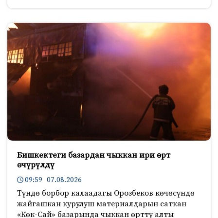
Бишкектеги базардан чыккан ири өрт
өчүрүлдү
09:59 07.08.2026
Түндө борбор калаадагы Орозбеков көчөсүндө
жайгашкан курулуш материалдарын саткан
«Көк-Сай» базарында чыккан өрттү алты