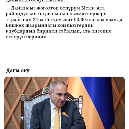
дайынсыз болуп жаткан.
Дайынсыз жоголгон өспүрүм Ысык-Ата
райондук милициясынын кызматкерлери
тарабынан 24-май түнү саат 03:00лөр чамасында
Бишкек шаарындагы компьютердик
клубдардын биринен табылып, ата-энесине
өткөрүп берилди.
Дагы оку