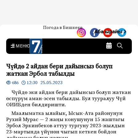
Жаңылыктар — Кыргызстан
Погода в Бишкеке
7-канал. Жаңылыктар —
Аба ырайы
Кыргызстан
MENU
Чүйдө 2 айдан бери дайынсыз болуп
жаткан Эрбол табылды
12:30 25.05.2023
686
Чүйдө эки айдан бери дайынсыз болуп жаткан
өспүрүм аман-эсен табылды. Бул тууралуу Чүй
ОИИБден билдиришти.
Маалыматка ылайык, Ысык-Ата районунун
Рухий Мурас — 2 жаңы конушунун 15 жаштагы
Эрбол Эркинбеков аттуу тургуну 2023-жылдын
23-мартында үйүнөн чыгып кеткен бойдон