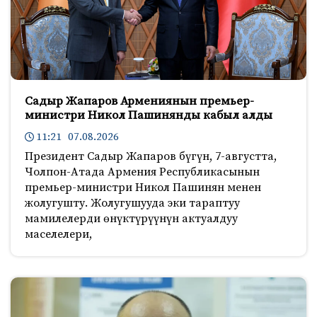
Садыр Жапаров Армениянын премьер-
министри Никол Пашинянды кабыл алды
11:21 07.08.2026
Президент Садыр Жапаров бүгүн, 7-августта,
Чолпон-Атада Армения Республикасынын
премьер-министри Никол Пашинян менен
жолугушту. Жолугушууда эки тараптуу
мамилелерди өнүктүрүүнүн актуалдуу
маселелери,