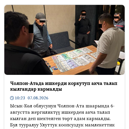
Чолпон-Атада ишкерди коркутуп акча талап
кылгандар кармалды
10:23 07.08.2026
Ысык-Көл облусунун Чолпон-Ата шаарында 6-
августта жергиликтүү ишкерден акча талап
кылган деп шектелген төрт адам кармалды.
Бул тууралуу Улуттук коопсуздук мамлекеттик