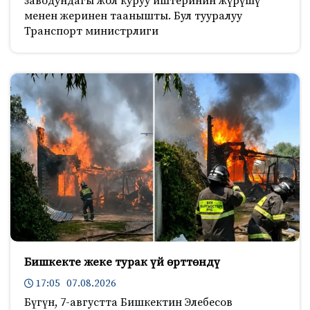
заводундагы жол куруу иштеринин жүрүшү
менен жеринен таанышты. Бул тууралуу
Транспорт министрлиги
Бишкекте жеке турак үй өрттөндү
17:05 07.08.2026
Бүгүн, 7-августта Бишкектин Элебесов