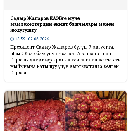
Садыр Жапаров ЕАЭБге мүчө
мамлекеттердин өкмөт башчылары менен
жолугушту
13:59 07.08.2026
Президент Садыр Жапаров бүгүн, 7-августта,
Ысык-Көл облусунун Чолпон-Ата шаарында
Евразия өкмөттөр аралык кеңешинин кезектеги
жыйынына катышуу үчүн Кыргызстанга келген
Евразия