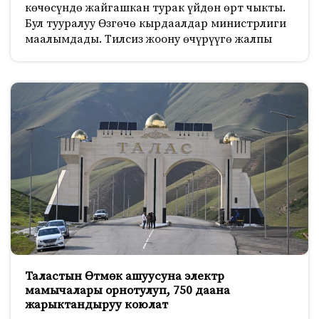
көчөсүндө жайгашкан турак үйдөн өрт чыкты.
Бул тууралуу Өзгөчө кырдаалдар министрлиги
маалымдады. Тилсиз жоону өчүрүүгө жалпы
Таластын Өтмөк ашуусуна электр
мамычалары орнотулуп, 750 даана
жарыктандыруу коюлат