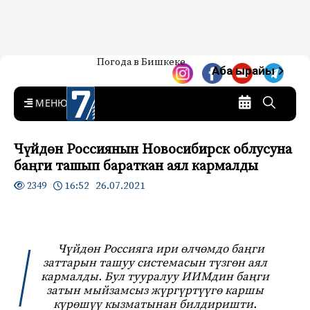
Жаңылыктар — Кыргызстан
Погода в Бишкеке
7-канал. Жаңылыктар —
Аба ырайы
Кыргызстан
MENU
Чүйдөн Россиянын Новосибирск облусуна
баңги ташып бараткан аял кармалды
16:52 26.07.2021
2349
Чүйдөн Россияга ири өлчөмдо баңги
заттарын ташуу системасын түзгөн аял
кармалды. Бул тууралуу ИИМдин баңги
затын мыйзамсыз жүргүртүүгө каршы
күрөшүү кызматынан билдиришти.