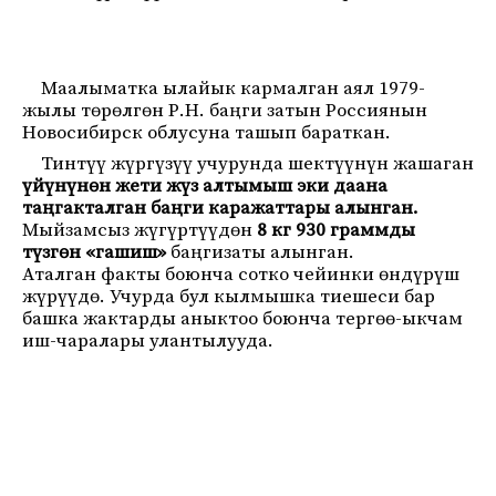
Маалыматка ылайык кармалган аял 1979-
жылы төрөлгөн Р.Н. баңги затын Россиянын
Новосибирск облусуна ташып бараткан.
Тинтүү жүргүзүү учурунда шектүүнүн жашаган
үйүнүнөн жети жүз алтымыш эки даана
таңгакталган баңги каражаттары алынган.
Мыйзамсыз жүгүртүүдөн
8 кг 930 граммды
түзгөн «гашиш»
баңгизаты алынган.
Аталган факты боюнча сотко чейинки өндүрүш
жүрүүдө. Учурда бул кылмышка тиешеси бар
башка жактарды аныктоо боюнча тергөө-ыкчам
иш-чаралары улантылууда.