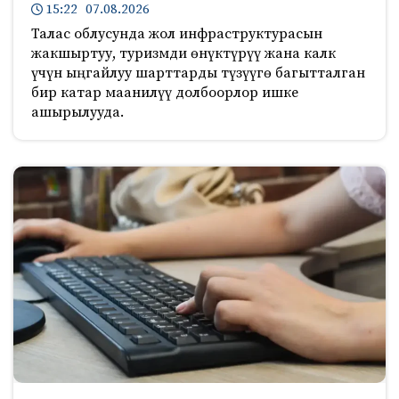
15:22 07.08.2026
Талас облусунда жол инфраструктурасын
жакшыртуу, туризмди өнүктүрүү жана калк
үчүн ыңгайлуу шарттарды түзүүгө багытталган
бир катар маанилүү долбоорлор ишке
ашырылууда.