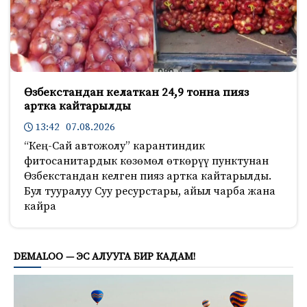
Өзбекстандан келаткан 24,9 тонна пияз
артка кайтарылды
13:42 07.08.2026
“Кең-Сай автожолу” карантиндик
фитосанитардык көзөмөл өткөрүү пунктунан
Өзбекстандан келген пияз артка кайтарылды.
Бул тууралуу Суу ресурстары, айыл чарба жана
кайра
2350
DEMALOO — ЭС АЛУУГА БИР КАДАМ!