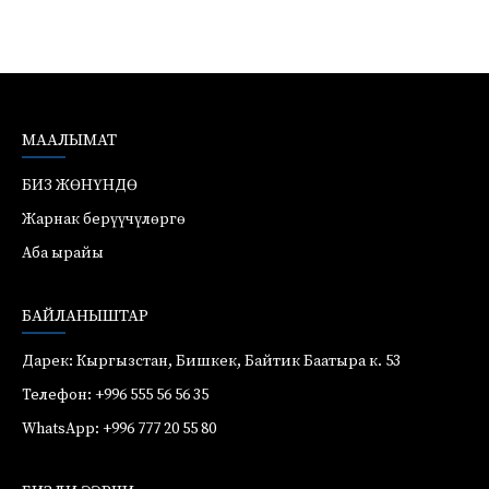
МААЛЫМАТ
БИЗ ЖӨНҮНДӨ
Жарнак берүүчүлөргө
Аба ырайы
БАЙЛАНЫШТАР
Дарек: Кыргызстан, Бишкек, Байтик Баатыра к. 53
Телефон: +996 555 56 56 35
WhatsApp: +996 777 20 55 80