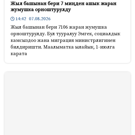
Жыл башынан бери 7 миңден ашык жаран
жумушка орноштурулду
14:42 07.08.2026
Жыл башынан бери 7106 жаран жумушка
орноштурулду. Бул тууралуу Эмгек, социалдык
камсыздоо жана миграция министрлигинен
билдиришти. Маалыматка ылайык, 1-июлга
карата