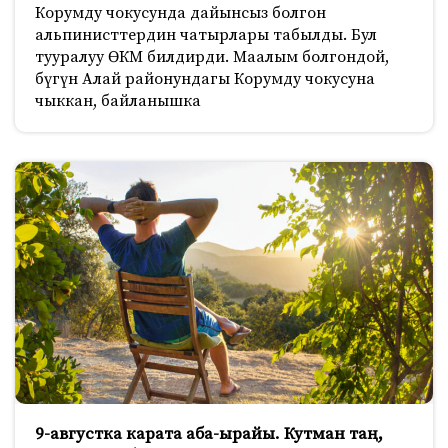
Корумду чокусунда дайынсыз болгон
альпинисттердин чатырлары табылды. Бул
тууралуу ӨКМ билдирди. Маалым болгондой,
бүгүн Алай районундагы Корумду чокусуна
чыккан, байланышка
9-августка карата аба-ырайы. Кутман таң,