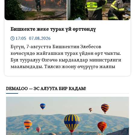
Бишкекте жеке турак үй өрттөндү
17:05 07.08.2026
Бүгүн, 7-августта Бишкектин Элебесов
көчөсүндө жайгашкан турак үйдөн өрт чыкты.
Бул тууралуу Өзгөчө кырдаалдар министрлиги
маалымдады. Тилсиз жоону өчүрүүгө жалпы
4919
DEMALOO — ЭС АЛУУГА БИР КАДАМ!