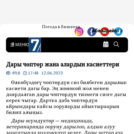
Жаңылыктар — Кыргызстан
Погода в Бишкеке
7-канал. Жаңылыктар —
Аба ырайы
Кыргызстан
MENU
Дары чөптөр жана алардын касиеттери
17:48 12.06.2023
4918
Өлкөбүздөгү чөптөрдүн сиз билбеген дарылык
касиети дагы бар. Эң жөнөкөй жол менен
даярдалган дары чөптөрдүн тизмеги сизге дагы
керек чыгар. Дартка даба чөптөрдүн
айрымдары кайсы ооруларды айыктыраарын
билип алыңыз.
Дары өсүмдүктөр — медицинада,
ветеринарияда ооруну дарылоо, алдын алуу
максатында колдонулуп келет. Дары заттар кээ