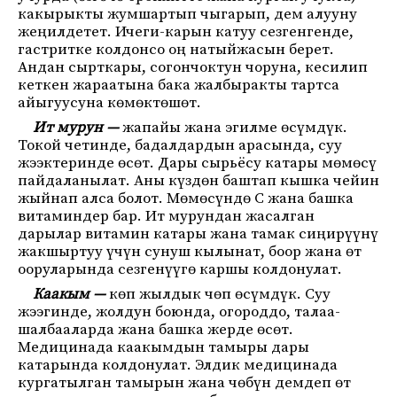
какырыкты жумшартып чыгарып, дем алууну
жеңилдетет. Ичеги-карын катуу сезгенгенде,
гастритке колдонсо оң натыйжасын берет.
Андан сырткары, согончоктун чоруна, кесилип
кеткен жараатына бака жалбыракты тартса
айыгуусуна көмөктөшөт.
Ит мурун —
жапайы жана эгилме өсүмдүк.
Токой четинде, бадалдардын арасында, суу
жээктеринде өсөт. Дары сырьёсу катары мөмөсү
пайдаланылат. Аны күздөн баштап кышка чейин
жыйнап алса болот. Мөмөсүндө С жана башка
витаминдер бар. Ит мурундан жасалган
дарылар витамин катары жана тамак сиңирүүнү
жакшыртуу үчүн сунуш кылынат, боор жана өт
ооруларында сезгенүүгө каршы колдонулат.
Каакым —
көп жылдык чөп өсүмдүк. Суу
жээгинде, жолдун боюнда, огороддо, талаа-
шалбааларда жана башка жерде өсөт.
Медицинада каакымдын тамыры дары
катарында колдонулат. Элдик медицинада
кургатылган тамырын жана чөбүн демдеп өт