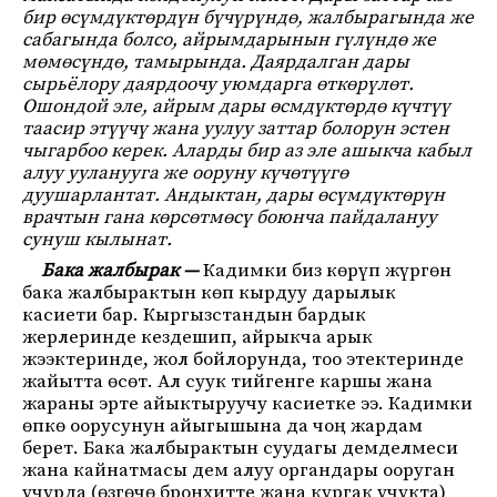
бир өсүмдүктөрдүн бүчүрүндө, жалбырагында же
сабагында болсо, айрымдарынын гүлүндө же
мөмөсүндө, тамырында. Даярдалган дары
сырьёлору даярдоочу уюмдарга өткөрүлөт.
Ошондой эле, айрым дары өсмдүктөрдө күчтүү
таасир этүүчү жана уулуу заттар болорун эстен
чыгарбоо керек. Аларды бир аз эле ашыкча кабыл
алуу ууланууга же ооруну күчөтүүгө
дуушарлантат. Андыктан, дары өсүмдүктөрүн
врачтын гана көрсөтмөсү боюнча пайдалануу
сунуш кылынат.
Бака жалбырак —
Кадимки биз көрүп жүргөн
бака жалбырактын көп кырдуу дарылык
касиети бар. Кыргызстандын бардык
жерлеринде кездешип, айрыкча арык
жээктеринде, жол бойлорунда, тоо этектеринде
жайытта өсөт. Ал суук тийгенге каршы жана
жараны эрте айыктыруучу касиетке ээ. Кадимки
өпкө оорусунун айыгышына да чоң жардам
берет. Бака жалбырактын суудагы демделмеси
жана кайнатмасы дем алуу органдары ооруган
учурда (өзгөчө бронхитте жана кургак учукта)