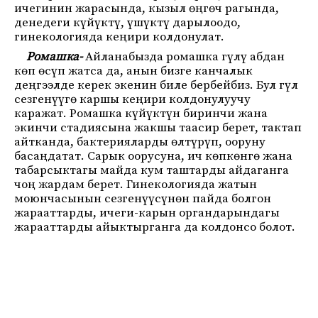
ичегинин жарасында, кызыл өңгөч рагында,
денедеги күйүктү, үшүктү дарылоодо,
гинекологияда кеңири колдонулат.
Ромашка-
Айланабызда ромашка гүлү абдан
көп өсүп жатса да, анын бизге канчалык
деңгээлде керек экенин биле бербейбиз. Бул гүл
сезгенүүгө каршы кеңири колдонулуучу
каражат. Ромашка күйүктүн биринчи жана
экинчи стадиясына жакшы таасир берет, тактап
айтканда, бактерияларды өлтүрүп, ооруну
басаңдатат. Сарык оорусуна, ич көпкөнгө жана
табарсыктагы майда кум таштарды айдаганга
чоң жардам берет. Гинекологияда жатын
моюнчасынын сезгенүүсүнөн пайда болгон
жарааттарды, ичеги-карын органдарындагы
жарааттарды айыктырганга да колдонсо болот.