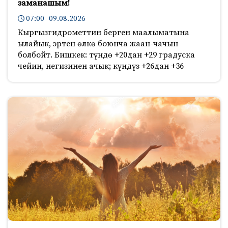
заманашым!
07:00 09.08.2026
Кыргызгидрометтин берген маалыматына
ылайык, эртен өлкө боюнча жаан-чачын
болбойт. Бишкек: түндө +20дан +29 градуска
чейин, негизинен ачык; күндүз +26дан +36