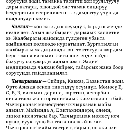
оорусуна жана тамакка табитти жогорулатуучу
дары катары, ошондой эле тамак сиңирүү
бездеринин секрециясын ылдамдатуу үчүн да
колдонулуп келет.
Чалкан—
көп жылдык өсүмдүк, бардык жерде
кездешет. Анын жалбырагы дарылык касиетке
ээ. Жалбырагы жайында гүлдөгөн убакта
жыйналып көлөкөдө кургатылат. Кургатылган
жалбырагы медицинада кан токтотууга жардам
берет жана витамин жетишпегенде пайда
болуучу ооруларды алдын алат. Элдик
медицинада чалкан бөйрөк, табарсык жана боор
оорусунда пайдаланылат.
Чычырканак —
Сибирь, Кавказ, Казакстан жана
Орто Азияда өскөн тикендүү өсүмдүк. Мөмөсү Е,
С, В, В, витаминдерине, каротин, аскорбин
кислотасы жана органикалык кислоталарга бай.
Чычырканак мөмөсүнөн чычырканак майы
алынат. Майында А, Е витаминдери, олеин,
линол кислотасы бар. Чычырканак мөмөсү кеч
күздө, суук түшө баштаганда жыйналат.
Чычырканак майы гастрит, карын, он эки эли