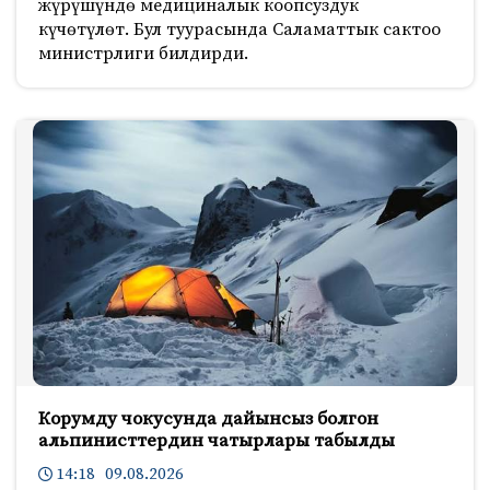
жүрүшүндө медициналык коопсуздук
күчөтүлөт. Бул туурасында Саламаттык сактоо
министрлиги билдирди.
Корумду чокусунда дайынсыз болгон
альпинисттердин чатырлары табылды
14:18 09.08.2026