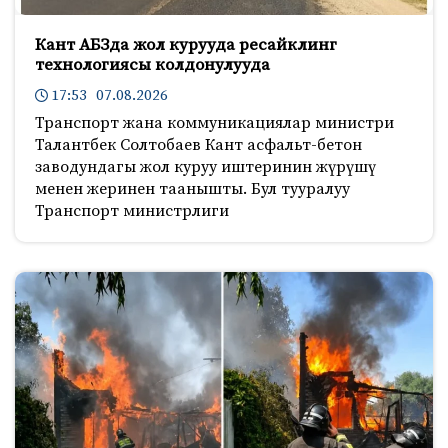
Кант АБЗда жол курууда ресайклинг
технологиясы колдонулууда
17:53 07.08.2026
Транспорт жана коммуникациялар министри
Талантбек Солтобаев Кант асфальт-бетон
заводундагы жол куруу иштеринин жүрүшү
менен жеринен таанышты. Бул тууралуу
Транспорт министрлиги