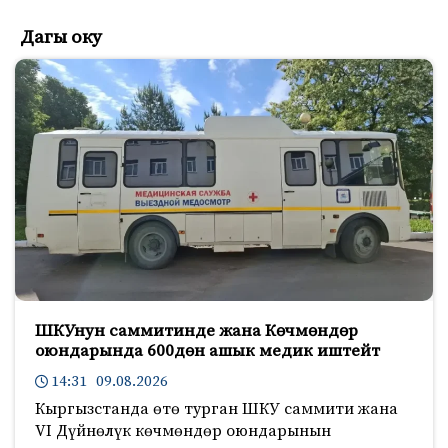
Дагы оку
ШКУнун саммитинде жана Көчмөндөр
оюндарында 600дөн ашык медик иштейт
14:31 09.08.2026
Кыргызстанда өтө турган ШКУ саммити жана
VI Дүйнөлүк көчмөндөр оюндарынын