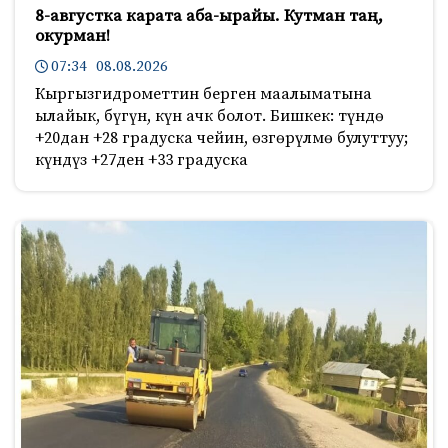
8-августка карата аба-ырайы. Кутман таң,
окурман!
07:34 08.08.2026
Кыргызгидрометтин берген маалыматына
ылайык, бүгүн, күн ачк болот. Бишкек: түндө
+20дан +28 градуска чейин, өзгөрүлмө булуттуу;
күндүз +27ден +33 градуска