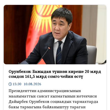
Орунбеков: Бажыдан түшкөн киреше 20 млрд
сомдон 161,5 млрд сомго чейин өстү
15:30 10.08.2026
Президенттин администрациясынын
маалыматтык саясат кызматынын жетекчиси
Дайырбек Орунбеков социалдык тармактарда
бажы тармагына байланыштуу тараган