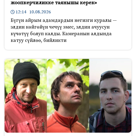
жоопкерчиликке таянышы керек»
12:14 10.08.2026
Бүгүн айрым адамдардын негизги куралы —
элдин көйгөйүн чечүү эмес, элдин ачуусун
күчөтүү болуп калды. Камеранын алдында
катуу сүйлөө, бийликти