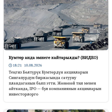
Кумтөр анда эмнеге кайтарылды? (ВИДЕО)
18:21 10.08.2026
Теңгиз Бөлтүрүк Кумтөрдүн акцияларын
Сингапурдун биржасында сатууну
пландаганын балп этти. Жөнөкөй тил менен
айтканда, IPO — бул компаниянын акцияларын
инвесторлорго