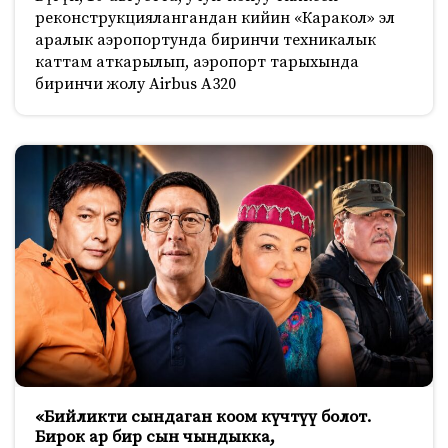
реконструкциялангандан кийин «Каракол» эл
аралык аэропортунда биринчи техникалык
каттам аткарылып, аэропорт тарыхында
биринчи жолу Airbus A320
«Бийликти сындаган коом күчтүү болот.
Бирок ар бир сын чындыкка,