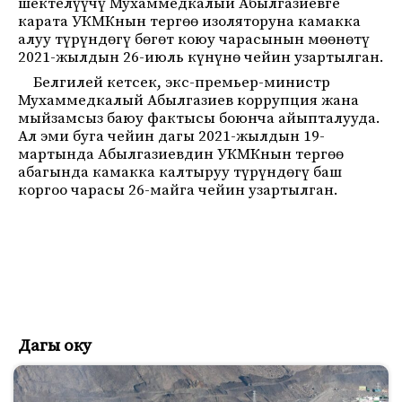
шектелүүчү Мухаммедкалый Абылгазиевге
карата УКМКнын тергөө изоляторуна камакка
алуу түрүндөгү бөгөт коюу чарасынын мөөнөтү
2021-жылдын 26-июль күнүнө чейин узартылган.
Белгилей кетсек, экс-премьер-министр
Мухаммедкалый Абылгазиев коррупция жана
мыйзамсыз баюу фактысы боюнча айыпталууда.
Ал эми буга чейин дагы 2021-жылдын 19-
мартында Абылгазиевдин УКМКнын тергөө
абагында камакка калтыруу түрүндөгү баш
коргоо чарасы 26-майга чейин узартылган.
Дагы оку