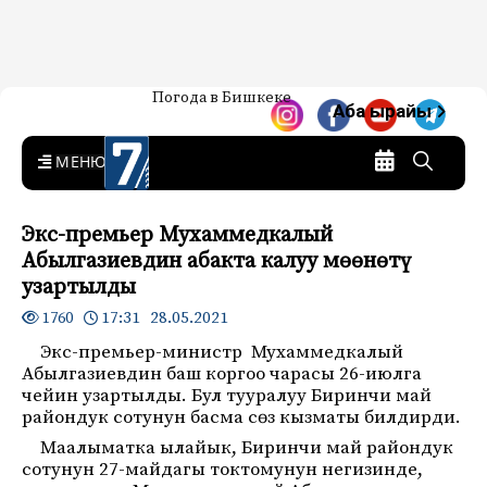
Жаңылыктар — Кыргызстан
Погода в Бишкеке
7-канал. Жаңылыктар —
Аба ырайы
Кыргызстан
MENU
Экс-премьер Мухаммедкалый
Абылгазиевдин абакта калуу мөөнөтү
узартылды
17:31 28.05.2021
1760
Экс-премьер-министр Мухаммедкалый
Абылгазиевдин баш коргоо чарасы 26-июлга
чейин узартылды. Бул тууралуу Биринчи май
райондук сотунун басма сөз кызматы билдирди.
Маалыматка ылайык, Биринчи май райондук
сотунун 27-майдагы токтомунун негизинде,