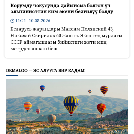
Корумду чокусунда дайынсыз болгон үч
альпинисттин ким экени белгилүү болду
11:21 10.08.2026
Беларусь жарандары Максим Полянский 43,
Николай Свиридов 60 жашта. Экөө тең мурдагы
СССР аймагындагы бийиктиги жети миң
метрден ашкан беш
1761
DEMALOO — ЭС АЛУУГА БИР КАДАМ!