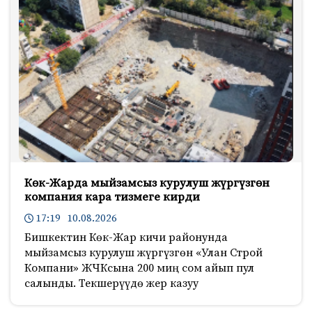
Көк-Жарда мыйзамсыз курулуш жүргүзгөн
компания кара тизмеге кирди
17:19 10.08.2026
Бишкектин Көк-Жар кичи районунда
мыйзамсыз курулуш жүргүзгөн «Улан Строй
Компани» ЖЧКсына 200 миң сом айып пул
салынды. Текшерүүдө жер казуу