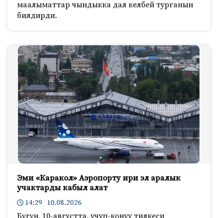
маалыматтар чындыкка дал келбей турганын
билдирди.
Эми «Каракол» Аэропорту ири эл аралык
учактарды кабыл алат
14:29 10.08.2026
Бүгүн, 10-августта, учуп-конуу тилкеси