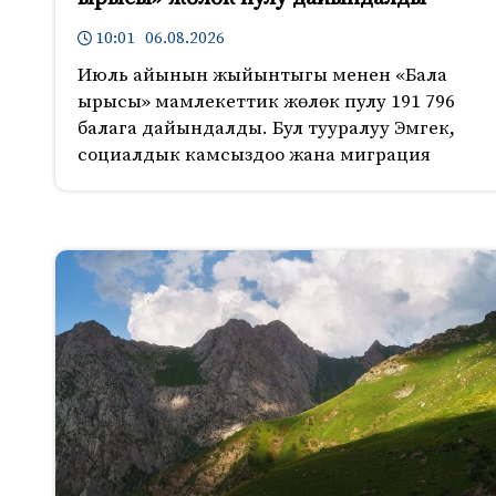
10:01 06.08.2026
Июль айынын жыйынтыгы менен «Бала
ырысы» мамлекеттик жөлөк пулу 191 796
балага дайындалды. Бул тууралуу Эмгек,
социалдык камсыздоо жана миграция