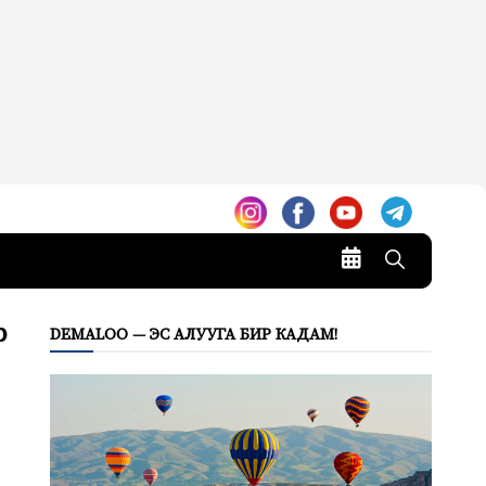
р
DEMALOO — ЭС АЛУУГА БИР КАДАМ!
е