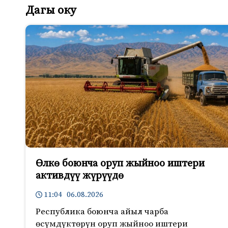
Дагы оку
Өлкө боюнча оруп жыйноо иштери
активдүү жүрүүдө
11:04 06.08.2026
Республика боюнча айыл чарба
өсүмдүктөрүн оруп жыйноо иштери