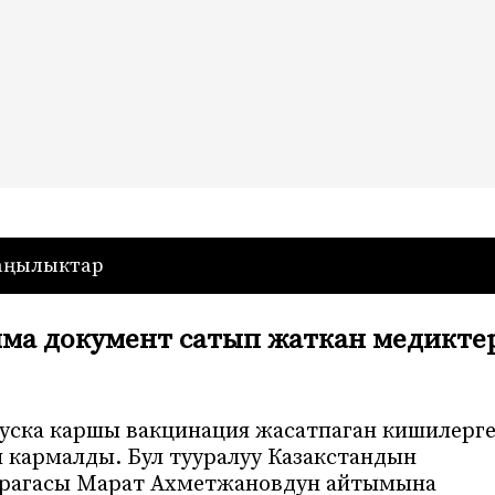
— Кыргызстан
аңылыктар
лма документ сатып жаткан медикте
уска каршы вакцинация жасатпаган кишилерг
 кармалды. Бул тууралуу Казакстандын
төрагасы Марат Ахметжановдун айтымына