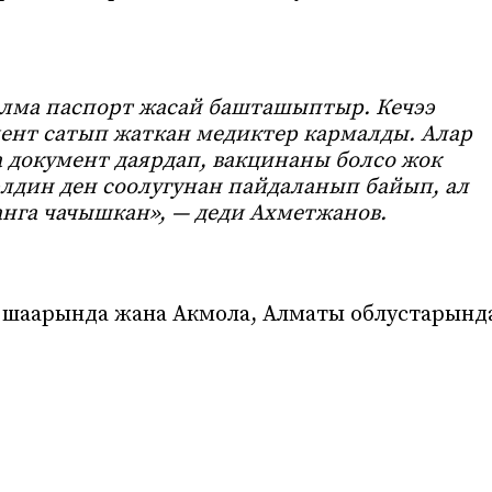
алма паспорт жасай башташыптыр. Кечээ
ент сатып жаткан медиктер кармалды. Алар
а документ даярдап, вакцинаны болсо жок
элдин ден соолугунан пайдаланып байып, ал
нга чачышкан», — деди Ахметжанов.
н шаарында жана Акмола, Алматы облустарынд