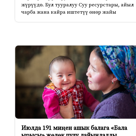
жүрүүдө. Бул тууралуу Суу ресурстары, айыл
чарба жана кайра иштетүү өнөр жайы
Июлда 191 миңен ашык балага «Бала
ырысы» жөлөк пулу дайындалды