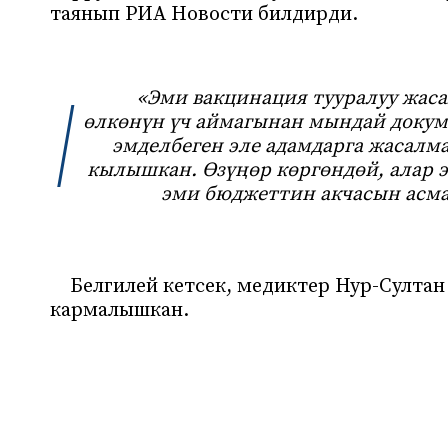
таянып РИА Новости билдирди.
«Эми вакцинация тууралуу жас
өлкөнүн үч аймагынан мындай докум
эмделбеген эле адамдарга жасалм
кылышкан. Өзүңөр көргөндөй, алар 
эми бюджеттин акчасын асма
Белгилей кетсек, медиктер Нур-Султа
кармалышкан.