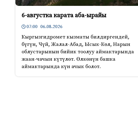
6-августка карата аба-ырайы
07:00 06.08.2026
Кыргызгидромет кызматы билдиргендей,
бүгүн, Чүй, Жалал-Абад, Ысык-Көл, Нарын
облустарынын бийик тоолуу аймактарында
жаан-чачын күтүлөт. Өлкөнүн башка
аймактарында күн ачык болот.
1390