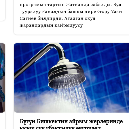
программа тартып жатканда сабалды. Бул
тууралуу каналдын башкы директору Улан
Сатиев билдирди. Аталган окуя
жарандардын кайрылуусу
Бүгүн Бишкектин айрым жерлеринде
ысык суу убактылуу өчүрүлөт