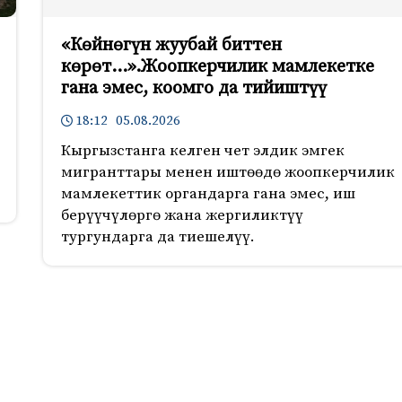
«Көйнөгүн жуубай биттен
көрөт…».Жоопкерчилик мамлекетке
гана эмес, коомго да тийиштүү
18:12 05.08.2026
Кыргызстанга келген чет элдик эмгек
мигранттары менен иштөөдө жоопкерчилик
мамлекеттик органдарга гана эмес, иш
берүүчүлөргө жана жергиликтүү
тургундарга да тиешелүү.