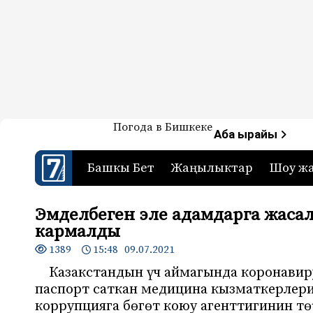
Жаңылыктар — Кыргызстан
Погода в Бишкеке
7-канал. Жаңылыктар 
Аба ырайы
Башкы Бет
Жаңылыктар
Шоу ж
Эмделбеген эле адамдарга жаса
кармалды
1389
15:48 09.07.2021
Казакстандын үч аймагында коронавир
паспорт саткан медицина кызматкерлери
коррупцияга бөгөт коюу агенттигинин 